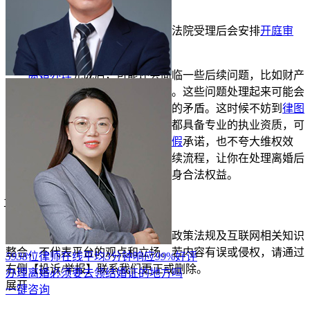
记机关申请发给离婚证。
诉讼离婚则是先向法院立案，法院受理后会安排
开庭审
理
，经过审理后作出判决。
离婚办理
完成后，可能还会面临一些后续问题，比如财产
分割的执行、
子女抚养权
的变更等。这些问题处理起来可能会
比较复杂，一不小心就容易引发新的矛盾。这时候不妨到
律图
咨询本地律师，律图平台上的律师都具备专业的执业资质，可
通过官方渠道核验，他们不会做
虚假
承诺，也不夸大维权效
果。能结合具体情况，帮你理清后续流程，让你在处理离婚后
续问题时少走弯路，更好地维护自身合法权益。
立即免费测试
仅需1分钟
投诉/举报
免责声明：以上内容由律图网结合政策法规及互联网相关知识
整合，不代表平台的观点和立场。若内容有误或侵权，请通过
5938
位律师在线
平均
3
分钟响应
99
%好评
右侧【投诉/举报】联系我们更正或删除。
办理离婚必须要去领结婚证的地方吗
展开
一键咨询