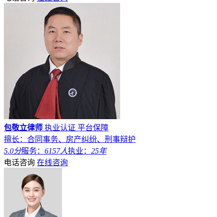
包敬立律师
执业认证
平台保障
擅长：合同事务、房产纠纷、刑事辩护
5.0分
服务：
6157人
执业：
25年
电话咨询
在线咨询