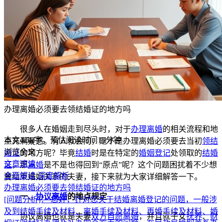
办理离婚必须要去领结婚证的地方吗
很多人在婚姻走到尽头时，对于
办理离婚
的相关流程和地
本文
4.5k
字，预估阅读时间15分钟
点充满疑惑。有人就会问，是不是办理离婚必须要去当初
领结
浏览全文
婚证
的地方呢？毕竟
结婚
时是在特定的
婚姻登记
处领取的
结婚
文章速读
证
，那
离婚
是不是也得回到“原点”呢？这个问题困扰着不少想
全面解读
深度解析
要结束婚姻关系的夫妻，接下来就为大家详细解答一下。
办理离婚必须要去领结婚证的地方吗
一、
协议离婚
的地点规定
[问题分析]：
您好，针对您关于结婚离婚登记的问题，一般涉
及到结婚手续及材料、离婚手续及材料、再婚手续及材料、婚
协议离婚也就是夫妻
双方自愿离婚
，并且就子女
抚养
、
财