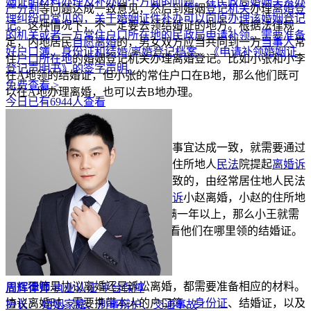
姻证明材料办理及补办四个方面的问题。在民政局婚姻关系办
产分割
等问题达成一致意见，然后到婚姻
登记机关
办理
离婚登
理纠纷中常见的，关于婚姻证件补办可以向原办理该婚姻登记
记
。这种情况下，不一定要去领结婚证的地方。根据法律规
的机关或者一方常住户口所在地的民政局申请补领。需要准备
定，内地居民
自愿离婚
的，男女双方应当共同到一方
当事人
常
好户口簿、身份证和结婚/离婚登记档案、《申请补领婚姻证
住
户口所在地
的婚姻登记机关办理离婚登记。比如小张和小李
登记声明书》的签字声明。
在A地领的结婚证，但小张的常住户口在B地，那么他们既可
免费查看 >
以在A地办理离婚，也可以去B地办理。
今日已有6944人查看
二、
诉讼离婚
的
管辖
法院
如果夫妻双方无法就离婚相关事宜达成一致，就需要通过
诉讼离婚。诉讼离婚一般是向被告住所地人
民法
院提起
离婚诉
讼
。被告住所地与
经常居住地
不一致的，由经常居住地人民法
院管辖。比如小王和小赵，小王
起诉
小赵离婚，小赵的住所地
在C地，但他在D地已经连续居住满一年以上，那么小王就需
要到D地的
法院起诉离婚
，而不是看他们在哪里领的结婚证。
三、办理离婚所需材料
不管是协议离婚还是诉讼离婚，都需要准备相应的材料。
周辉律师
执业认证
平台保障
协议离婚时，需要携带本人的户口簿、
身份证
、结婚证，以及
擅长： 婚姻家庭、刑事辩护、交通事故