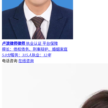
卢滨律师律师
执业认证
平台保障
擅长：债权债务、刑事辩护、婚姻家庭
5.0分
服务：
315人
执业：
12年
电话咨询
在线咨询