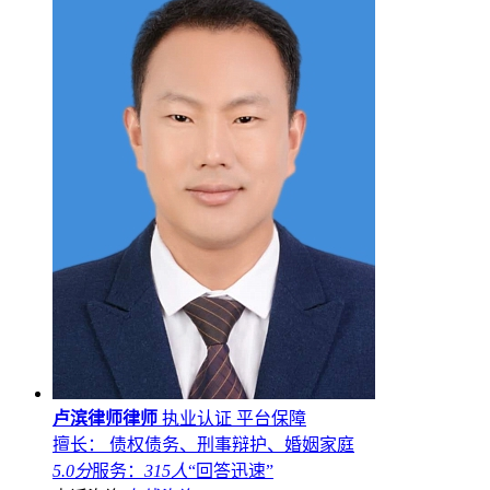
卢滨律师律师
执业认证
平台保障
擅长： 债权债务、刑事辩护、婚姻家庭
5.0分
服务：
315人
“回答迅速”