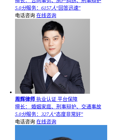
擅长： 合同事务、房产纠纷、刑事辩护
5.0分
服务：
6157人
“回答迅速”
电话咨询
在线咨询
周辉律师
执业认证
平台保障
擅长： 婚姻家庭、刑事辩护、交通事故
5.0分
服务：
327人
“态度非常好”
电话咨询
在线咨询