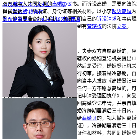
双方当事人共同签署的
离婚协议
书。而诉讼离婚，需要向法院
5.0分
服务：
327人
执业：
12年
提交
起诉状
、结婚证、身份证等相关材料。以小李
起诉离婚
为
电话咨询
在线咨询
例，他需要准备好起诉状，详细写明自己的
诉讼请求
和事实理
问题没解决?
125596
人选择咨询律师
由，同时带上结婚证、身份证等，到有
管辖权
的法院
立案
。
四、办理
离婚的流程
要点
协议离婚的流程一般是先申请，夫妻双方自愿离婚的，应
当签订书面离婚协议，共同到有管辖权的婚姻登记机关提出申
请，并提供相关证件和证明材料。然后是受理，婚姻登记机关
对当事人提交的证件和证明材料进行初审。接着是冷静期，自
婚姻登记机关收到离婚登记申请并向当事人发放《离婚登记申
请受理回执单》之日起三十日内，任何一方不愿意离婚的，可
以持本人有效身份证件和《离婚登记申请受理回执单》，向受
理离婚登记申请的婚姻登记机关撤回离婚登记申请，并亲自填
写《撤回离婚登记申请书》。
自离
婚冷静期届满后三十日内，
双方未共同到婚姻登记机关申请发给
离婚证
的，视为撤回离婚
登记申请。最后是审查和登记（发证），冷静期届满后三十日
内，双方当事人应当持相关规定的证件和材料，共同到婚姻登