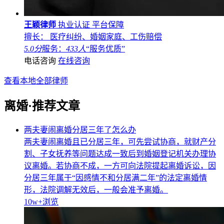
王颖律师
执业认证
平台保障
擅长： 医疗纠纷、婚姻家庭、工伤赔偿
5.0分
服务：
433人
“服务优质”
电话咨询
在线咨询
查看本地全部律师
离婚·推荐文章
两夫妻闹离婚分居三年了怎么办
两夫妻闹离婚且已分居三年，可先尝试协商，就财产分
割、子女抚养等问题达成一致后到婚姻登记机关办理协
议离婚。若协商不成，一方可向法院提起离婚诉讼，因
分居三年属于“因感情不和分居满二年”的法定离婚情
形，法院调解无效后，一般会准予离婚。
10w+
浏览