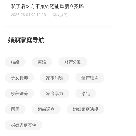
私了后对方不履约还能重新立案吗
2026-06-04 03:18:28
网友提问
偷东西多少钱才能刑事立案
2026-06-03 07:10:39
网友提问
婚姻家庭导航
民事纠纷调解未成功，多久能立案
2026-06-03 06:51:58
网友提问
结婚
离婚
财产分割
车祸达到多少钱金额才能够立案
2026-06-03 06:31:27
网友提问
子女抚养
家事纠纷
遗产继承
金额不到5000元立案标准是多少
收养赡养
家庭暴力
彩礼
2026-06-04 09:37:01
网友提问
盗窃牲畜立案标准是怎样的
同居
婚前调查
婚姻家庭法规
2026-06-04 09:01:32
网友提问
婚姻家庭案例