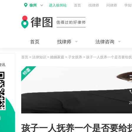
徐州
进入徐州站
首页
找律师
问律师
学知
首页
找律师
法律咨询
首页
>
法律知识
>
婚姻家庭
>
子女抚养
>
孩子一人抚养一个是否要给抚
资讯
孩子一人抚养一个是否要给