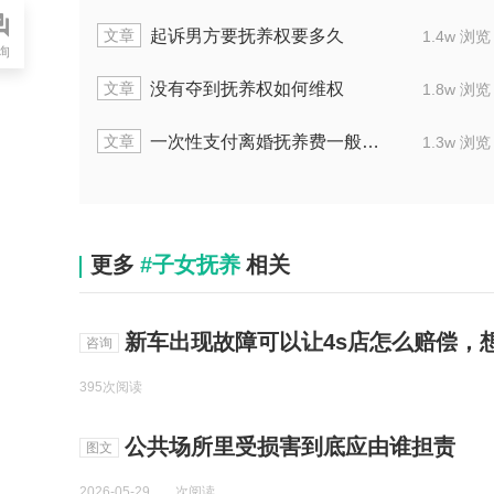
文章
婆要孩子如何判
当夫妻离婚成年孩子判决
2.2w 浏览
询
文章
开庭要准备什么
离婚后向对方支付抚养费数
1.3w 浏览
文章
牢后是否会二次执行
离婚后孩子抚养权双方可共
1.8w 浏览
更多
#子女抚养
相关
新车出现故障可以让4s店怎么赔偿，
咨询
395次阅读
公共场所里受损害到底应由谁担责
图文
2026-05-29
次阅读