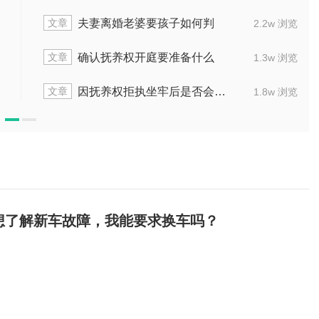
文章
会怎么样
男方父母离婚时带孩子，财产如
1.3w 浏览
文章
额是多少
夫妻离婚双胞胎抚养权通常会怎
1.3w 浏览
文章
同拥有吗
养父与生母怎么争夺抚养
1.8w 浏览
想了解新车故障，我能要求换车吗？