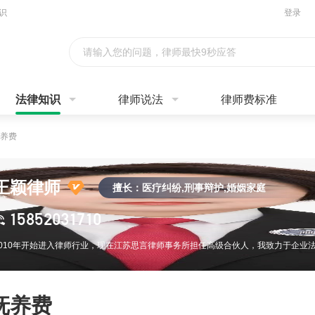
识
登录
请输入您的问题，律师最快9秒应答
法律知识
律师说法
律师费标准
养费
王颖律师
擅长：医疗纠纷,刑事辩护,婚姻家庭
15852031710
抚养费