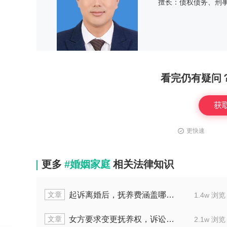
擅长：债权债务、刑
看完仍有疑问
获
更快速
更多
#婚姻家庭
相关法律知识
文章
孩子是否属过错方
婚内给了抚养费还被起诉
2.2w 浏览
文章
子举证要哪些材料
离婚协议要求给孩子
1.5w 浏览