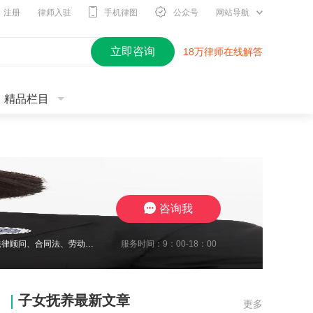
注册
律师入驻
手机律图
公众号
网站导航
立即咨询
18万律师在线解答
精品栏目
咨询我
服务时间：9：00-18：00
2010年开始进入律师行业，现在江苏思言律师事务所担任高级合伙人，我致力于企业法律顾问、合同法、劳动纠纷、工伤待遇赔偿、交通事故与保险合同研究、婚姻家事传承研究。至今累计承办1700余起案件，成功地维护了众多当事人的合法权益，取得了一系列出色的成绩，赢得了广大当事人的充分信赖及肯定。我在2024年10月份被评定为三级律师职称，我将继续要求自己勤勉尽责，注重熏陶品行与职业道德修养，为委托人提供了高效
子女抚养最新文章
更多