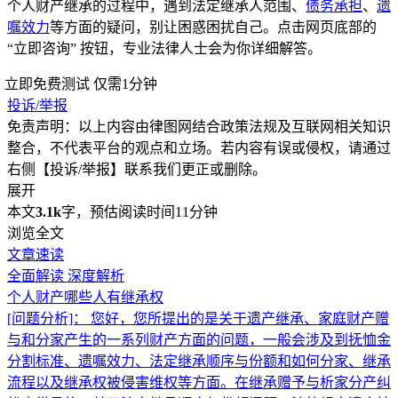
个人财产继承的过程中，遇到法定继承人范围、
债务承担
、
遗
嘱效力
等方面的疑问，别让困惑困扰自己。点击网页底部的
“立即咨询” 按钮，专业法律人士会为你详细解答。
立即免费测试
仅需1分钟
投诉/举报
免责声明：以上内容由律图网结合政策法规及互联网相关知识
整合，不代表平台的观点和立场。若内容有误或侵权，请通过
右侧【投诉/举报】联系我们更正或删除。
展开
本文
3.1k
字，预估阅读时间11分钟
浏览全文
文章速读
全面解读
深度解析
个人财产哪些人有继承权
[问题分析]：
您好，您所提出的是关于遗产继承、家庭财产赠
与和分家产生的一系列财产方面的问题，一般会涉及到抚恤金
分割标准、遗嘱效力、法定继承顺序与份额和如何分家、继承
流程以及继承权被侵害维权等方面。在继承赠予与析家分产纠