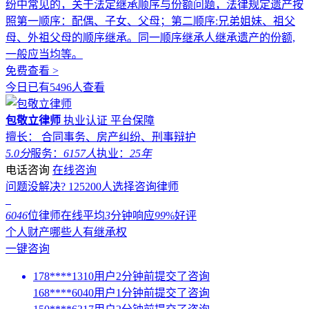
纷中常见的，关于法定继承顺序与份额问题，法律规定遗产按
照第一顺序：配偶、子女、父母；第二顺序:兄弟姐妹、祖父
母、外祖父母的顺序继承。同一顺序继承人继承遗产的份额,
一般应当均等。
免费查看 >
今日已有5496人查看
包敬立律师
执业认证
平台保障
擅长： 合同事务、房产纠纷、刑事辩护
5.0分
服务：
6157人
执业：
25年
电话咨询
在线咨询
问题没解决?
125200
人选择咨询律师
6046
位律师在线
平均
3
分钟响应
99
%好评
个人财产哪些人有继承权
一键咨询
178****1310用户2分钟前提交了咨询
168****6040用户1分钟前提交了咨询