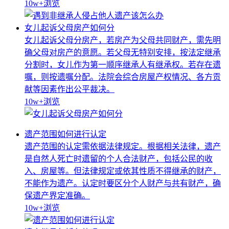
10w+
浏览
女儿起诉父母房产如何分
女儿起诉父母分房产，若房产为父母共同财产，需先明
确父母对房产的意愿。若父母无特别安排，按法定继承
分割时，女儿作为第一顺序继承人有继承权。若存在遗
嘱，则按遗嘱分配。法院会综合房屋产权情况、各方贡
献等因素作出公平裁决。
10w+
浏览
遗产范围如何进行认定
遗产范围的认定需依据法律规定。根据相关法律，遗产
是自然人死亡时遗留的个人合法财产，包括公民的收
入、房屋等。但法律规定或依其性质不得继承的财产，
不能作为遗产。认定时要区分个人财产与共有财产，确
保遗产界定准确。
10w+
浏览