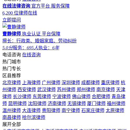
在线法律咨询
官方平台
服务保障
6,200
位律师在线
立即提问
曹静律师
执业认证
平台保障
擅长：行政类、婚姻家庭、劳动纠纷
5.0分
服务：
695人
执业：
6年
电话咨询
在线咨询
热门城市
热门专长
区县推荐
北京律师
上海律师
广州律师
深圳律师
成都律师
重庆律师
杭
州律师
西安律师
武汉律师
苏州律师
郑州律师
南京律师
天津
律师
长沙律师
东莞律师
宁波律师
佛山律师
合肥律师
青岛律
师
昆明律师
沈阳律师
济南律师
无锡律师
厦门律师
福州律师
温州律师
大连律师
贵阳律师
南宁律师
石家庄律师
太原律师
南昌律师
哈尔滨律师
展开全部