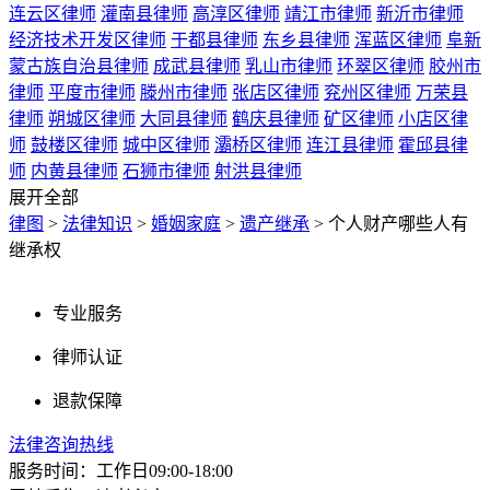
连云区律师
灌南县律师
高淳区律师
靖江市律师
新沂市律师
经济技术开发区律师
于都县律师
东乡县律师
浑蓝区律师
阜新
蒙古族自治县律师
成武县律师
乳山市律师
环翠区律师
胶州市
律师
平度市律师
滕州市律师
张店区律师
兖州区律师
万荣县
律师
朔城区律师
大同县律师
鹤庆县律师
矿区律师
小店区律
师
鼓楼区律师
城中区律师
灞桥区律师
连江县律师
霍邱县律
师
内黄县律师
石狮市律师
射洪县律师
展开全部
律图
>
法律知识
>
婚姻家庭
>
遗产继承
>
个人财产哪些人有
继承权
专业服务
律师认证
退款保障
法律咨询热线
服务时间：工作日09:00-18:00