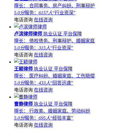
擅长： 合同事务、房产纠纷、刑事辩护
5.0分
服务：
6157人
“行业资深”
电话咨询
在线咨询
卢滨律师律师
执业认证
平台保障
擅长： 债权债务、刑事辩护、婚姻家庭
5.0分
服务：
315人
“行业资深”
电话咨询
在线咨询
王颖律师
执业认证
平台保障
擅长： 医疗纠纷、婚姻家庭、工伤赔偿
5.0分
服务：
433人
“回答迅速”
电话咨询
在线咨询
曹静律师
执业认证
平台保障
擅长： 行政类、婚姻家庭、劳动纠纷
5.0分
服务：
695人
“经验丰富”
电话咨询
在线咨询