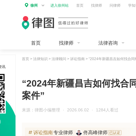
徐州
进入徐州站
首页
找律师
问律师
学知
首页
找律师
法律咨询
首页
>
法律知识
>
法律顾问
>
诉讼指南
>
“2024年新疆昌吉如何找合
资讯
“2024年新疆昌吉如何找
案件”
来源：律图小编整理
·
2026.06.02
·
1284人看过
诉讼指南
专业律师
佟高峰律师
已认证