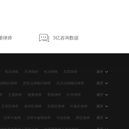
文章
文
个人承包工程要担责吗？公司拖欠工资咋追讨？这俩案例给你答案
2.0w 浏览
册律师
3亿咨询数据
南京律师
天津律师
长沙律师
东莞律师
展开
大连律师
贵阳律师
南宁律师
石家庄律师
律顾问律师
西安法律顾问律师
武汉法律顾问律师
展开
律顾问律师
佛山法律顾问律师
合肥法律顾问律师
师
玉溪律师
昭通律师
楚雄律师
红河律师
展开
律顾问律师
温州法律顾问律师
大连法律顾问律师
律师
昌都律师
山南律师
日喀则律师
那曲律师
天涯区律师
崖州区律师
高新区律师
叶集区律师
展开
信用卡逾期
信用卡逾期协商
停息挂账
网贷逾期
展开
逾期会怎么样
个性化分期
信用卡逾期利息