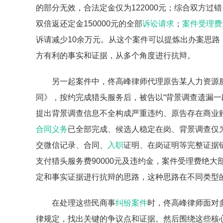
的部分无效，合法定金仅为122000元；综合双方过
双倍返还定金150000元的全部
诉讼请求
；
案件受理费
诉请减少10余万元。从这个案件可以提炼出办案思路
方有利的事实和证据，从多个角度进行抗辩。
另一起案件中，佟高峰律师代理原告某人力资源
同》，按约完成猎头服务后，被告以“背景调查遗漏一段
提出背景调查信息不全构成严重违约、原告存在商业
合同义务
已全部完成、候选人稳定在岗、背景调查仅
交微信记录、合同、
入职
证明、在岗证明等完整证据
支付猎头服务费90000元及违约金，案件受理费绝
定和事实证据进行抗辩的思路，这种思路在不同类型
在处理这些民商事
纠纷案件
时，佟高峰律师面对
律规定，找出关键的争议点和证据。然后围绕这些核