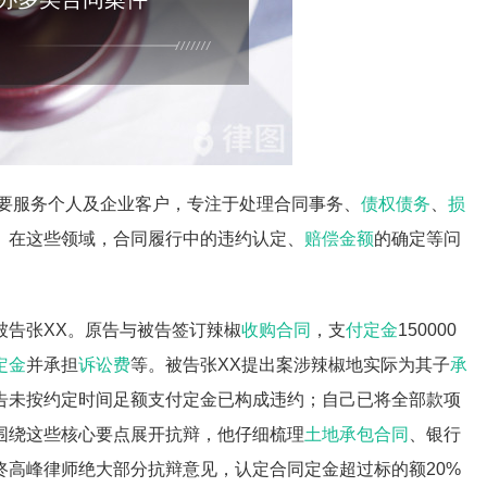
主要服务个人及企业客户，专注于处理合同事务、
债权债务
、
损
。在这些领域，合同履行中的违约认定、
赔偿金额
的确定等问
被告张XX。原告与被告签订辣椒
收购合同
，支
付定金
150000
定金
并承担
诉讼费
等。被告张XX提出案涉辣椒地实际为其子
承
原告未按约定时间足额支付定金已构成违约；自己已将全部款项
围绕这些核心要点展开抗辩，他仔细梳理
土地承包合同
、银行
佟高峰律师绝大部分抗辩意见，认定合同定金超过标的额20%