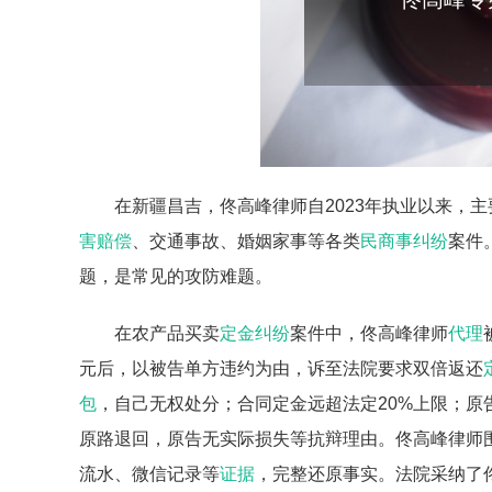
在新疆昌吉，佟高峰律师自2023年执业以来，
害赔偿
、交通事故、婚姻家事等各类
民商事纠纷
案件
题，是常见的攻防难题。
在农产品买卖
定金纠纷
案件中，佟高峰律师
代理
元后，以被告单方违约为由，诉至法院要求双倍返还
包
，自己无权处分；合同定金远超法定20%上限；
原路退回，原告无实际损失等抗辩理由。佟高峰律师
流水、微信记录等
证据
，完整还原事实。法院采纳了