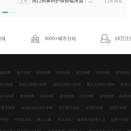
文章
周口刑事辩护律师喻泽源：擅长疑难复杂刑案
1.2w 浏览
领域
3000+城市分站
18万注
都律师
重庆律师
杭州律师
西安律师
武汉律师
苏州律师
郑州律师
明律师
沈阳律师
济南律师
无锡律师
厦门律师
福州律师
温州律师
顾问律师
深圳法律顾问律师
成都法律顾问律师
重庆法律顾问律师
杭州法
顾问律师
天津法律顾问律师
长沙法律顾问律师
东莞法律顾问律师
宁波法
钦州律师
贵港律师
玉林律师
贺州律师
百色律师
河池律师
曲靖律
顾问律师
济南法律顾问律师
无锡法律顾问律师
厦门法律顾问律师
福州法
保山律师
德宏律师
丽江律师
怒江律师
迪庆律师
临沧律师
拉萨
新星市律师
深汕特别合作区律师
贵安新区律师
海棠区律师
吉阳区律师
律顾问律师
太原法律顾问律师
南昌法律顾问律师
哈尔滨法律顾问律师
产业开发区律师
白沟新城律师
苏州高新区律师
律师函
代写起诉状
网上立案
代写诉状
逾期最佳处理方法
信用卡逾期
起诉
信用卡退息
逾期利息怎么计算
信用卡透支
信用卡还不上
信用卡