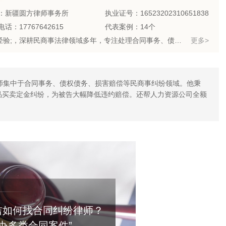
：新疆圆方律师事务所
执业证号：16523202310651838
话：17767642615
代表案例：14个
律师优势：有团队,办过大案,有顾问单位经验,丰富的专业经验;，深耕民商事法律领域多年，专注处理合同事务、债权债务、损害赔偿、交通事故、婚姻家事等各类民商事纠纷案件，凭借扎实的法律功底、丰富的实战经验和严谨敬业的执业态度，为个人及企业客户提供专业、高效、靠谱的一站式法律服务。
更多>
律师集中于合同事务、债权债务、损害赔偿等民商事纠纷领域。他秉
品买卖定金纠纷，为被告大幅降低违约赔偿。还帮人力资源公司全额
昌吉如何找合同纠纷律师？
办多类合同案件”