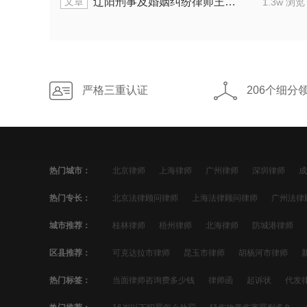
文章
辽阳刑事及婚姻纠纷律师王铖：护矿工免担刑责
1.3w 浏览
严格三重认证
206个细分
热门城市：
北京律师
上海律师
广州律师
深圳律师
成
宁波律师
佛山律师
合肥律师
青岛律师
昆
热门专长：
北京法律顾问律师
上海法律顾问律师
广州法律
太原律师
南昌律师
哈尔滨律师
苏州法律顾问律师
郑州法律顾问律师
南京法律
城市推荐：
桂林律师
梧州律师
北海律师
防城港律师
青岛法律顾问律师
昆明法律顾问律师
沈阳法律
文山律师
普洱律师
西双版纳律师
大理律师
区县推荐：
可克达拉市律师
昆玉市律师
胡杨河市律师
贵阳法律顾问律师
南宁法律顾问律师
石家庄法
塞北管理区律师
察北管理区律师
承德高新技术
热门标签：
当面律师咨询费多少钱
律师函
起诉状
代发
信用卡分期
欠款起诉
暴力催收
信用卡欠款