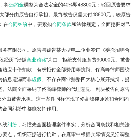
错，将
违约金
调整为合法定金的40%即48800元；驳回原告要求
大部分由原告自行承担。最终被告仅需支付48800元，较原告
：在
合同纠纷
中，要紧扣
合同条款
和法律规定，全面挖掘对己
服务有限公司。原告与被告某大型电工企业签订《委托招聘合
经历”“涉嫌
商业贿赂
”为由，拒绝支付服务费90000元。被告
贿赂应十倍扣款、有权拒付全部费用等抗辩。佟高峰律师围绕
为信息遗漏而非
虚假
、不存在商业贿赂四大核心展开抗辩，提
链。法院全面采纳了佟高峰律师的代理意见，判决被告向原告
大部分由被告承担。这一案件同样体现了佟高峰律师紧扣合同约
的合同纠纷中都能发挥作用。
多线
纠纷
，习惯先全面梳理案件事实，分析合同条款和相关法
心要点，组织证据进行抗辩，在庭审中根据实际情况灵活调整