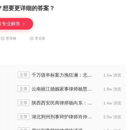
？想要更详细的答案？
取专业解答
更准确
更全面
文章
千万级串标案力挽狂澜：北京声驰(南昌)律所代理串通投标案获缓刑纪实
1.5w 浏览
文章
云南丽江婚姻家事律师杨慧：代理离婚案助当事人解脱
1.8w 浏览
文章
陕西西安民商律师杨向东：擅处理医疗及行政纠纷
1.4w 浏览
文章
湖北荆州刑事辩护律师肖仲鹏：精准辩护多起刑案
2.0w 浏览