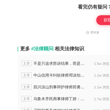
看完仍有疑问
获
更快速
更多
#法律顾问
相关法律知识
文章
不是只追求胜诉结果，而是为当事人谋最优解
1.5w 浏览
文章
中山信用卡纠纷律师邓泳怡：排除共债削减高额费用
1.2w 浏览
文章
四川凉山刑事辩护律师郑勇：专精网络及职务犯罪
2.1w 浏览
文章
乌鲁木齐民商事律师丁婷：处理二手汽车及买卖合同纠纷
1.7w 浏览