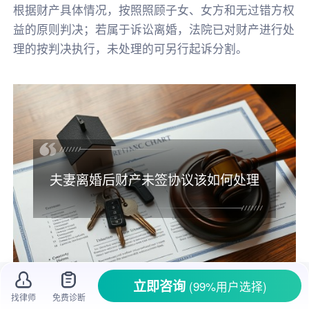
根据财产具体情况，按照照顾子女、女方和无过错方权
益的原则判决；若属于诉讼离婚，法院已对财产进行处
理的按判决执行，未处理的可另行起诉分割。
夫妻离婚后财产未签协议该如何处理
立即咨询
(99%用户选择)
找律师
免费诊断
离婚
本就是一件让人伤神的事，如果离婚后