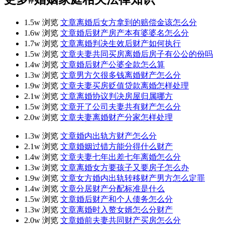
1.5w 浏览
文章
离婚后女方拿到的赔偿金该怎么分
1.6w 浏览
文章
婚后财产房产本有婆婆名怎么分
1.7w 浏览
文章
离婚判决生效后财产如何执行
1.5w 浏览
文章
夫妻共同买房离婚后房子有公公的份吗
1.4w 浏览
文章
婚后财产公婆全款怎么算
1.3w 浏览
文章
男方欠很多钱离婚财产怎么分
1.9w 浏览
文章
夫妻买房贬值贷款离婚怎样处理
2.1w 浏览
文章
离婚协议判决房屋归属哪方
1.5w 浏览
文章
开了公司夫妻共有财产怎么分
2.0w 浏览
文章
夫妻离婚财产分家怎样处理
1.3w 浏览
文章
婚内出轨方财产怎么分
2.1w 浏览
文章
婚姻过错方能分得什么财产
1.4w 浏览
文章
夫妻七年出差七年离婚怎么分
1.3w 浏览
文章
离婚女方要孩子又要房子怎么办
1.9w 浏览
文章
女方婚内出轨转移财产男方怎么定罪
1.4w 浏览
文章
分居财产分配标准是什么
1.5w 浏览
文章
婚后财产和个人债务怎么分
1.3w 浏览
文章
离婚时入赘女婿怎么分财产
2.0w 浏览
文章
婚前夫妻共同财产买房怎么分