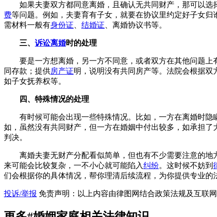
如果夫妻双方都同意离婚，且确认无共同财产，那可以选
费
等问题。例如，夫妻育有子女，就要在协议里约定好子女归
需材料一般有
身份证
、
结婚证
、离婚协议书等。
三、
诉讼离婚
时的处理
要是一方想离婚，另一方不同意，或者双方在其他问题上
同存款；提供
房产证
明，说明没有共同房产等。法院会根据双
如子女抚养权等。
四、特殊情况的处理
有时候可能会出现一些特殊情况。比如，一方在离婚时隐
如，虽然没有共同财产，但一方在婚姻中付出较多，如承担了
判决。
离婚夫妻无财产分配看似简单，但也有不少需要注意的地
来可能会比较复杂，一不小心就可能陷入
纠纷
。这时候不妨到
们会根据你的具体情况，帮你理清后续流程，为你提供专业的
投诉/举报
免责声明：以上内容由律图网结合政策法规及互联网
更多
#婚姻家庭
相关法律知识