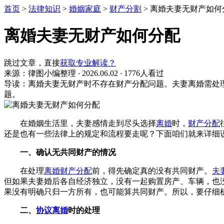
首页
>
法律知识
>
婚姻家庭
>
财产分割
>
离婚夫妻无财产如何
离婚夫妻无财产如何分配
跳过文章，直接
获取专业解读？
来源：律图小编整理
·
2026.06.02
·
1776人看过
导读：离婚夫妻无财产时不存在财产分配问题。夫妻离婚需处
题。
在婚姻生活里，夫妻感情走到尽头选择
离婚
时，
财产分配
还是也有一些法律上的规定和流程要走呢？下面咱们就来详细
一、确认无共同财产的情况
在处理
离婚财产分配
前，得先确定真的没有共同财产。
夫
但如果夫妻婚后各自经济独立，没有一起购置房产、车辆，也
果没有明确只归一方所有，也可能算共同财产。所以，要仔细
二、
协议离婚
时的处理