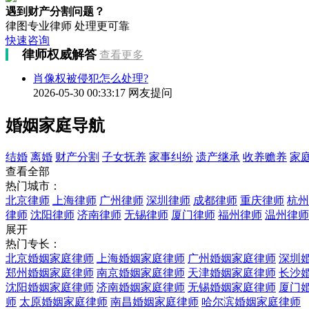
遇到财产分割问题？
律图专业律师 处理更可靠
快速咨询
律师权威解答
查看更多
肖像权被侵犯怎么处理?
2026-05-30 00:33:17
网友提问
婚姻家庭导航
结婚
离婚
财产分割
子女抚养
家事纠纷
遗产继承
收养赡养
家
查看全部
热门城市：
北京律师
上海律师
广州律师
深圳律师
成都律师
重庆律师
杭州
律师
沈阳律师
济南律师
无锡律师
厦门律师
福州律师
温州律师
展开
热门专长：
北京婚姻家庭律师
上海婚姻家庭律师
广州婚姻家庭律师
深圳
郑州婚姻家庭律师
南京婚姻家庭律师
天津婚姻家庭律师
长沙
沈阳婚姻家庭律师
济南婚姻家庭律师
无锡婚姻家庭律师
厦门
师
太原婚姻家庭律师
南昌婚姻家庭律师
哈尔滨婚姻家庭律师