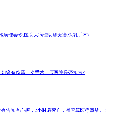
他病理会诊,医院大病理切缘无癌,保乳手术?
切缘有癌需二次手术，原医院是否担责?
有告知有心梗，2小时后死亡，是否算医疗事故。?