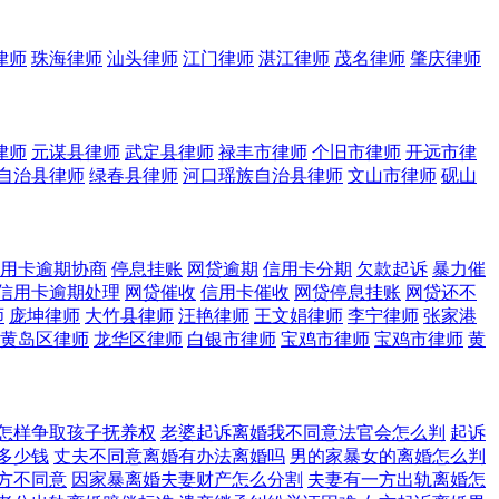
律师
珠海律师
汕头律师
江门律师
湛江律师
茂名律师
肇庆律师
律师
元谋县律师
武定县律师
禄丰市律师
个旧市律师
开远市律
自治县律师
绿春县律师
河口瑶族自治县律师
文山市律师
砚山
用卡逾期协商
停息挂账
网贷逾期
信用卡分期
欠款起诉
暴力催
信用卡逾期处理
网贷催收
信用卡催收
网贷停息挂账
网贷还不
师
庞坤律师
大竹县律师
汪艳律师
王文娟律师
李宁律师
张家港
黄岛区律师
龙华区律师
白银市律师
宝鸡市律师
宝鸡市律师
黄
怎样争取孩子抚养权
老婆起诉离婚我不同意法官会怎么判
起诉
多少钱
丈夫不同意离婚有办法离婚吗
男的家暴女的离婚怎么判
方不同意
因家暴离婚夫妻财产怎么分割
夫妻有一方出轨离婚怎