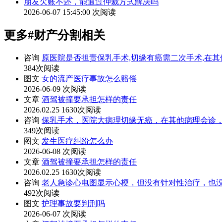
朋友欠账不还，能通过仲裁方式解决吗
2026-06-07 15:45:00
次阅读
更多
#财产分割
相关
咨询
原医院是否担责保乳手术,切缘有癌需二次手术,在其
384次阅读
图文
女的流产医疗事故怎么赔偿
2026-06-09
次阅读
文章
酒驾被撞要承担怎样的责任
2026.02.25
1630次阅读
咨询
保乳手术，医院大病理切缘无癌，在其他病理会诊，
349次阅读
图文
发生医疗纠纷怎么办
2026-06-08
次阅读
文章
酒驾被撞要承担怎样的责任
2026.02.25
1630次阅读
咨询
老人急诊心电图显示心梗，但没有针对性治疗，也没
492次阅读
图文
护理事故要判刑吗
2026-06-07
次阅读