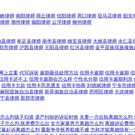
峡律师
南阳律师
商丘律师
信阳律师
周口律师
驻马店律师
韶关
律师
潮州律师
揭阳律师
云浮律师
柳州律师
柏县律师
牟定县律师
南华县律师
姚安县律师
大姚县律师
永仁县
勒市律师
泸西县律师
元阳县律师
红河县律师
金平苗族瑶族傣族
网上立案
代写诉状
逾期最佳处理方法
信用卡逾期
信用卡逾期
信
信用卡还不上
信用卡逾期会怎么样
个性化分期
信用卡逾期利息
信用卡欠款
信用卡恶意透支
信用卡协商
刘德斌律师
宁乡市律
麻阳苗族自治县律师
新晃侗族自治县律师
思明区律师
大连律师
宁县律师
新郑市律师
怎么判孩子归谁
遗产纠纷的诉讼时效
夫妻一方出轨离婚怎么判
子怎么判.抚养费怎么出
女方家暴男方离婚怎么判
离婚诉讼费用
家暴起诉离婚怎么判
重新争夺抚养权难不难
怎样才能离婚快有一