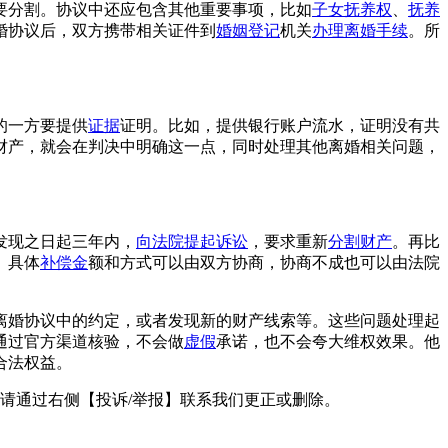
要分割。协议中还应包含其他重要事项，比如
子女抚养权
、
抚养
婚协议后，双方携带相关证件到
婚姻登记
机关
办理离婚手续
。所
的一方要提供
证据
证明。比如，提供银行账户流水，证明没有共
财产，就会在判决中明确这一点，同时处理其他离婚相关问题，
发现之日起三年内，
向法院提起诉讼
，要求重新
分割财产
。再比
。具体
补偿金
额和方式可以由双方协商，协商不成也可以由法院
离婚协议中的约定，或者发现新的财产线索等。这些问题处理起
通过官方渠道核验，不会做
虚假
承诺，也不会夸大维权效果。他
合法权益。
请通过右侧【投诉/举报】联系我们更正或删除。