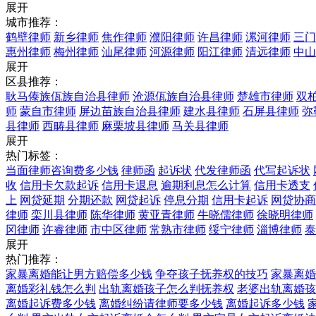
展开
城市推荐：
鹤壁律师
新乡律师
焦作律师
濮阳律师
许昌律师
漯河律师
三门
惠州律师
梅州律师
汕尾律师
河源律师
阳江律师
清远律师
中山
展开
区县推荐：
耿马傣族佤族自治县律师
沧源佤族自治县律师
楚雄市律师
双
师
蒙自市律师
屏边苗族自治县律师
建水县律师
石屏县律师
弥
县律师
西畴县律师
麻栗坡县律师
马关县律师
展开
热门标签：
当面律师咨询费多少钱
律师函
起诉状
代发律师函
代写起诉状
收
信用卡欠款起诉
信用卡退息
逾期利息怎么计算
信用卡透支
上
网贷延期
分期还款
网贷起诉
停息分期
信用卡起诉
网贷协商
律师
栾川县律师
陈华律师
黄亚青律师
牛晓儒律师
徐晓明律师
冈律师
许睿律师
市中区律师
常熟市律师
绥宁律师
淄博律师
泰
展开
热门推荐：
家暴离婚能让男方赔偿多少钱
争夺孩子抚养权的技巧
家暴离婚
离婚彩礼钱怎么判
出轨离婚孩子怎么判抚养权
老婆出轨离婚孩
离婚起诉费多少钱
离婚纠纷请律师要多少钱
离婚起诉多少钱