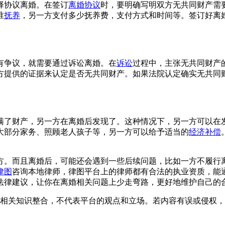
择协议离婚。在签订
离婚协议
时，要明确写明双方无共同财产需
谁
抚养
，另一方支付多少抚养费，支付方式和时间等。签订好离
有争议，就需要通过诉讼离婚。在
诉讼
过程中，主张无共同财产
方提供的证据来认定是否无共同财产。如果法院认定确实无共同
瞒了财产，另一方在离婚后发现了。这种情况下，另一方可以在
大部分家务、照顾老人孩子等，另一方可以给予适当的
经济补偿
方。而且离婚后，可能还会遇到一些后续问题，比如一方不履行
律图
咨询本地律师，律图平台上的律师都有合法的执业资质，能
法律建议，让你在离婚相关问题上少走弯路，更好地维护自己的
相关知识整合，不代表平台的观点和立场。若内容有误或侵权，