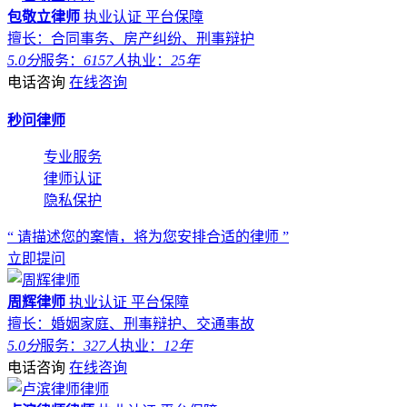
包敬立律师
执业认证
平台保障
擅长：合同事务、房产纠纷、刑事辩护
5.0分
服务：
6157人
执业：
25年
电话咨询
在线咨询
秒问律师
专业服务
律师认证
隐私保护
“ 请描述您的案情，将为您安排合适的律师 ”
立即提问
周辉律师
执业认证
平台保障
擅长：婚姻家庭、刑事辩护、交通事故
5.0分
服务：
327人
执业：
12年
电话咨询
在线咨询