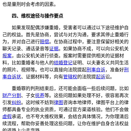
也是量刑时会考虑的因素。
四、维权途径与操作要点
如果发现配偶涉嫌重婚，受害者可以通过以下途径维护自
己的权益。首先是协商，尝试与对方沟通，要求其停止重婚行
为，并对自己进行
赔偿
。在协商过程中，要注意保留好相关的
聊天记录、通话录音等
证据
。如果协商不成，可以向公安机关
报案
，由公安机关进行侦查。报案时需要提供相关的证据材
料，比如重婚者与他人的
结婚登记
证明、以夫妻名义共同生活
的照片、视频等。也可以直接向法院提起
刑事自诉
，准备好
刑
事自诉状
、证据材料等，向有
管辖权
的法院提
起诉
讼。
重婚罪的判刑结束后，还可能会面临一些后续问题，比如
财产分割
、子女
抚养
等。这些问题如果处理不好，很容易再次
引发
纠纷
。这时候不妨到
律图
咨询本地律师，律图平台上的律
师都具备专业的执业资质，可通过官方渠道核验。他们不会做
虚假
承诺，也不夸大维权效果，会结合具体情况，为你理清后
续流程，帮助你妥善处理这些问题，让你在维护自身合法权益
的道路上少走弯路。