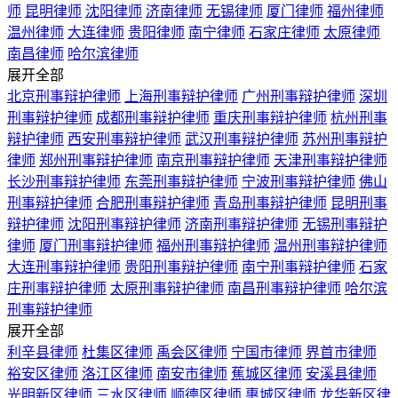
师
昆明律师
沈阳律师
济南律师
无锡律师
厦门律师
福州律师
温州律师
大连律师
贵阳律师
南宁律师
石家庄律师
太原律师
南昌律师
哈尔滨律师
展开全部
北京刑事辩护律师
上海刑事辩护律师
广州刑事辩护律师
深圳
刑事辩护律师
成都刑事辩护律师
重庆刑事辩护律师
杭州刑事
辩护律师
西安刑事辩护律师
武汉刑事辩护律师
苏州刑事辩护
律师
郑州刑事辩护律师
南京刑事辩护律师
天津刑事辩护律师
长沙刑事辩护律师
东莞刑事辩护律师
宁波刑事辩护律师
佛山
刑事辩护律师
合肥刑事辩护律师
青岛刑事辩护律师
昆明刑事
辩护律师
沈阳刑事辩护律师
济南刑事辩护律师
无锡刑事辩护
律师
厦门刑事辩护律师
福州刑事辩护律师
温州刑事辩护律师
大连刑事辩护律师
贵阳刑事辩护律师
南宁刑事辩护律师
石家
庄刑事辩护律师
太原刑事辩护律师
南昌刑事辩护律师
哈尔滨
刑事辩护律师
展开全部
利辛县律师
杜集区律师
禹会区律师
宁国市律师
界首市律师
裕安区律师
洛江区律师
南安市律师
蕉城区律师
安溪县律师
光明新区律师
三水区律师
顺德区律师
惠城区律师
龙华新区律