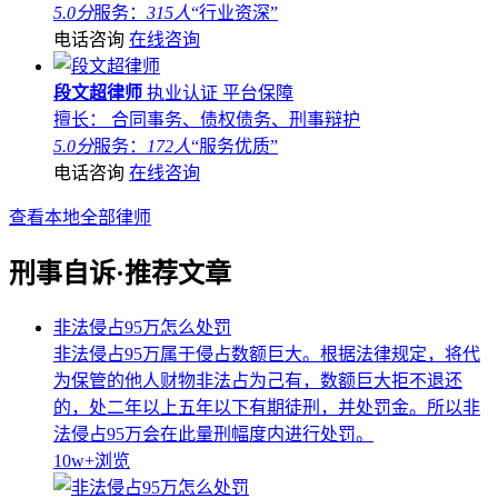
5.0分
服务：
315人
“行业资深”
电话咨询
在线咨询
段文超律师
执业认证
平台保障
擅长： 合同事务、债权债务、刑事辩护
5.0分
服务：
172人
“服务优质”
电话咨询
在线咨询
查看本地全部律师
刑事自诉·推荐文章
非法侵占95万怎么处罚
非法侵占95万属于侵占数额巨大。根据法律规定，将代
为保管的他人财物非法占为己有，数额巨大拒不退还
的，处二年以上五年以下有期徒刑，并处罚金。所以非
法侵占95万会在此量刑幅度内进行处罚。
10w+
浏览