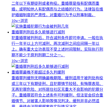
二年以下有期徒刑或者拘役。重婚罪是指有配偶而重
婚，或明知他人有配偶而与之结婚的行为。法律旨在维
护婚姻制度的严肃性，对重婚行为予以刑事制裁。
10w+
浏览
重婚罪判刑后多久能够进行减刑
犯重婚罪被判刑后，符合减刑条件即可申请。一般在执
行一年半以上方可减刑，两次减刑之间应间隔一年以
上。确有重大立功表现不受上述时间限制，实际执行刑
期不能少于原判刑期二分之一。
10w+
浏览
重婚罪最晚不能超过多久判缓刑
重婚罪判缓刑无明确最晚期限。缓刑适用于被判处拘役
或三年以下有期徒刑，且犯罪情节较轻、有悔罪表现、
无再犯罪危险、对所居住社区无重大不良影响的犯罪分
子。重婚罪若符合上述条件可判缓刑，但法官会综合重
婚情节、对被害人影响等情况判决，缓刑并非必然适
用，最终由法院根据案件实际情况决定。