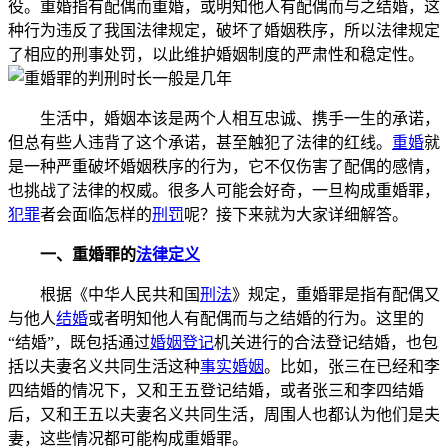
役。重婚指有配偶而重婚，或明知他人有配偶而与之结婚，这
种行为违反了我国法律规定，破坏了婚姻秩序，所以法律规定
了相应的刑事处罚，以此维护婚姻制度的严肃性和稳定性。
生活中，婚姻本该是两个人相互忠诚、携手一生的承诺，
但总有些人违背了这个承诺，甚至触犯了法律的红线。
重婚
就
是一种严重破坏婚姻秩序的行为，它不仅伤害了配偶的感情，
也挑战了法律的权威。很多人可能会好奇，一旦构成重婚罪，
犯罪
者会面临怎样的
刑罚
呢？接下来就为大家详细解答。
一、重婚罪的
法律定义
根据《中华人民共和国
刑法
》规定，重婚罪是指有配偶又
与他人
结婚
或者明知他人有配偶而与之结婚的行为。这里的
“结婚”，既包括通过
婚姻登记
机关进行的合法登记结婚，也包
括以夫妻名义共同生活这种
事实婚姻
。比如，张三在已经和李
四结婚的情况下，又和王五登记结婚，或者张三和李四结婚
后，又和王五以夫妻名义共同生活，周围人也都认为他们是夫
妻，这些情况都可能构成重婚罪。