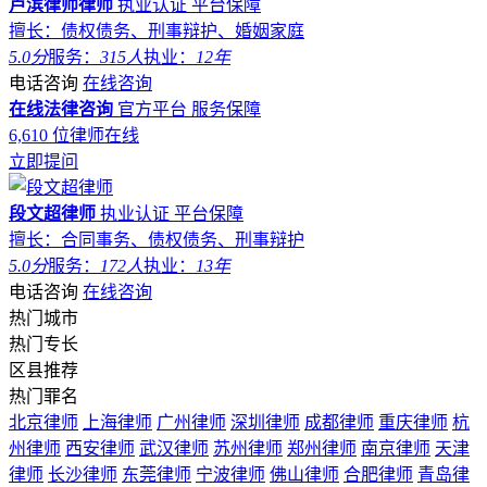
卢滨律师律师
执业认证
平台保障
擅长：债权债务、刑事辩护、婚姻家庭
5.0分
服务：
315人
执业：
12年
电话咨询
在线咨询
在线法律咨询
官方平台
服务保障
6,610
位律师在线
立即提问
段文超律师
执业认证
平台保障
擅长：合同事务、债权债务、刑事辩护
5.0分
服务：
172人
执业：
13年
电话咨询
在线咨询
热门城市
热门专长
区县推荐
热门罪名
北京律师
上海律师
广州律师
深圳律师
成都律师
重庆律师
杭
州律师
西安律师
武汉律师
苏州律师
郑州律师
南京律师
天津
律师
长沙律师
东莞律师
宁波律师
佛山律师
合肥律师
青岛律