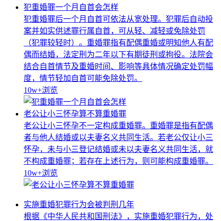
犯重婚罪一个月自首会怎样
犯重婚罪后一个月自首可依法从宽处理。犯罪后自动投
案并如实供述罪行属自首，可从轻、减轻或免除处罚
（犯罪较轻时）。重婚罪指有配偶重婚或明知他人有配
偶而结婚，法定刑为二年以下有期徒刑或拘役。法院会
结合自首情节及重婚时间、影响等具体情况确定处罚幅
度，情节轻加自首可能免除处罚。
10w+
浏览
老公让小三怀孕算不算重婚罪
老公让小三怀孕不一定构成重婚罪。重婚罪是指有配偶
者与他人结婚或以夫妻名义共同生活。若老公仅让小三
怀孕，未与小三登记结婚或未以夫妻名义共同生活，就
不构成重婚罪；若存在上述行为，则可能构成重婚罪。
10w+
浏览
实施重婚犯罪行为会被判刑几年
根据《中华人民共和国刑法》，实施重婚犯罪行为，处