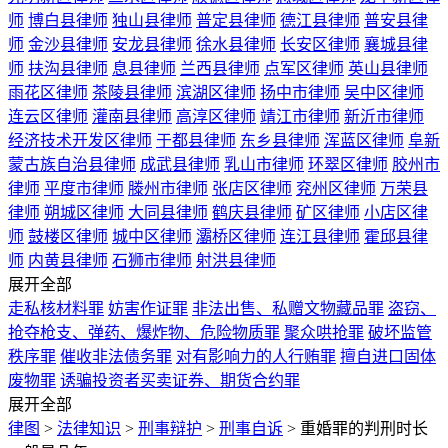
师
博白县律师
独山县律师
普定县律师
德江县律师
普安县律
师
金沙县律师
安龙县律师
徐水县律师
长安区律师
襄城县律
师
扶沟县律师
息县律师
兰西县律师
点军区律师
英山县律师
雨花区律师
茶陵县律师
滨湖区律师
扬中市律师
吴中区律师
连云区律师
灌南县律师
高淳区律师
靖江市律师
新沂市律师
经济技术开发区律师
于都县律师
东乡县律师
浑蓝区律师
阜新
蒙古族自治县律师
成武县律师
乳山市律师
环翠区律师
胶州市
律师
平度市律师
滕州市律师
张店区律师
兖州区律师
万荣县
律师
朔城区律师
大同县律师
鹤庆县律师
矿区律师
小店区律
师
鼓楼区律师
城中区律师
灞桥区律师
连江县律师
霍邱县律
师
内黄县律师
石狮市律师
射洪县律师
展开全部
走私核材料罪
妨害作证罪
非法出售、私赠文物藏品罪
盗窃、
抢夺枪支、弹药、爆炸物、危险物质罪
聚众哄抢罪
破坏监管
秩序罪
催收非法债务罪
对有影响力的人行贿罪
擅自进口固体
废物罪
诱骗投资者买卖证券、期货合约罪
展开全部
律图
>
法律知识
>
刑事辩护
>
刑事自诉
>
重婚罪的判刑时长