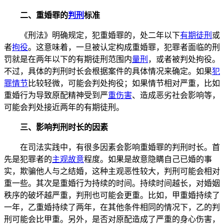
二、重婚罪的
判刑
标准
《刑法》明确规定，犯重婚罪的，处二年以下
有期徒刑
或
者
拘役
。这意味着，一旦被认定构成重婚罪，犯罪者面临的刑
罚就是在两年以下的有期徒刑范围内
量刑
，或者被判处拘役。
不过，具体的判刑时长会根据案件的具体情况来确定。如果
犯
罪情节
比较轻微，可能会判处拘役；如果情节相对严重，比如
重婚行为导致原配精神受到严
重伤害
、造成恶劣社会影响等，
可能会判处接近两年的有期徒刑。
三、影响判刑时长的因素
在司法实践中，有很多因素会影响重婚罪的判刑时长。首
先是犯罪者的
主观故意
程度。如果是故意隐瞒自己已婚的事
实，欺骗他人与之结婚，这种主观恶性较大，判刑可能会相对
重一些。其次是重婚行为持续的时间。持续时间越长，对婚姻
秩序的破坏越严重，判刑也可能会更重。比如，甲重婚持续了
一年，乙重婚持续了两年，在其他条件相同的情况下，乙的判
刑可能会比甲重。另外，是否对原配造成了严重的身心伤害，