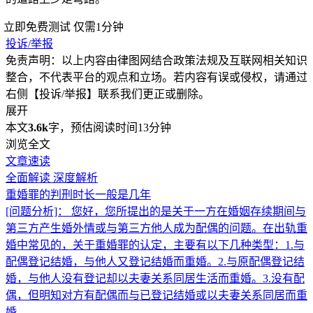
立即免费测试
仅需1分钟
投诉/举报
免责声明：以上内容由律图网结合政策法规及互联网相关知识
整合，不代表平台的观点和立场。若内容有误或侵权，请通过
右侧【投诉/举报】联系我们更正或删除。
展开
本文
3.6k
字，预估阅读时间13分钟
浏览全文
文章速读
全面解读
深度解析
重婚罪的判刑时长一般是几年
[问题分析]：
您好，您所提出的是关于一方在婚姻存续期间与
第三方产生婚外情或与第三方他人成为配偶的问题。在出轨重
婚中常见的，关于重婚罪的认定，主要有以下几种类型：1.与
配偶登记结婚，与他人又登记结婚而重婚。2.与原配偶登记结
婚，与他人没有登记却以夫妻关系同居生活而重婚。3.没有配
偶，但明知对方有配偶而与已登记结婚或以夫妻关系同居而重
婚。