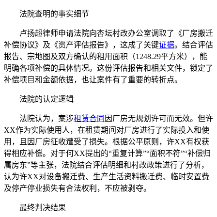
法院查明的事实细节
卢扬超律师申请法院向杏坛村改办公室调取了《厂房搬迁
补偿协议》及《资产评估报告》，这成了关键
证据
。结合评估
报告、宗地图及双方确认的租用面积（1248.29平方米），能
明确各项补偿的具体情况。这份评估报告和相关文件，锁定了
补偿项目和金额依据，也让案件有了重要的转折点。
法院的认定逻辑
法院认为，案涉
租赁合同
因厂房无规划许可而无效。但许
XX作为实际使用人，在租赁期间对厂房进行了实际投入和使
用，且因厂房征收遭受了损失。根据公平原则，许XX有权获
得相应补偿。对于何XX提出的“重复计算”“面积不符”“补偿归
属房东”等主张，法院结合评估明细和村改政策进行了分析，
认为许XX对设备搬迁费、生产生活资料搬迁费、临时安置费
及停产停业损失有合法权利，不应被剥夺。
最终判决结果