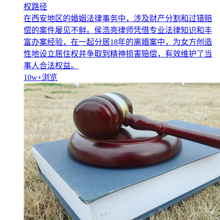
权路径
在西安地区的婚姻法律事务中，涉及财产分割和过错赔
偿的案件屡见不鲜。侯浩亮律师凭借专业法律知识和丰
富办案经验，在一起分居18年的离婚案中，为女方创造
性地设立居住权并争取到精神损害赔偿，有效维护了当
事人合法权益。
10w+
浏览