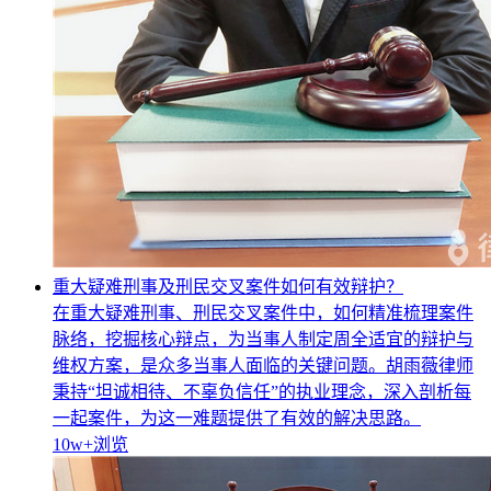
重大疑难刑事及刑民交叉案件如何有效辩护？
在重大疑难刑事、刑民交叉案件中，如何精准梳理案件
脉络，挖掘核心辩点，为当事人制定周全适宜的辩护与
维权方案，是众多当事人面临的关键问题。胡雨薇律师
秉持“坦诚相待、不辜负信任”的执业理念，深入剖析每
一起案件，为这一难题提供了有效的解决思路。
10w+
浏览