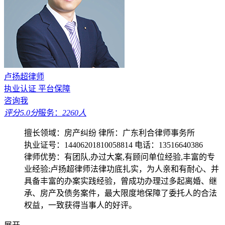
卢扬超律师
执业认证
平台保障
咨询我
评分5.0分
服务：
2260人
擅长领域：房产纠纷
律所：广东利合律师事务所
执业证号：14406201810058814
电话：13516640386
律师优势：有团队,办过大案,有顾问单位经验,丰富的专
业经验;卢扬超律师法律功底扎实，为人亲和有耐心、并
具备丰富的办案实践经验，曾成功办理过多起离婚、继
承、房产及债务案件，最大限度地保障了委托人的合法
权益，一致获得当事人的好评。