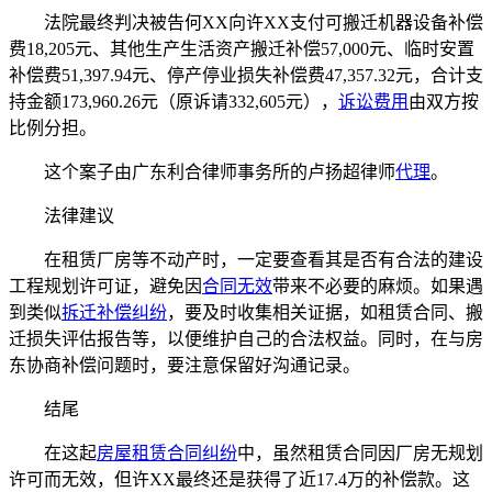
法院最终判决被告何XX向许XX支付可搬迁机器设备补偿
费18,205元、其他生产生活资产搬迁补偿57,000元、临时安置
补偿费51,397.94元、停产停业损失补偿费47,357.32元，合计支
持金额173,960.26元（原诉请332,605元），
诉讼费用
由双方按
比例分担。
这个案子由广东利合律师事务所的卢扬超律师
代理
。
法律建议
在租赁厂房等不动产时，一定要查看其是否有合法的建设
工程规划许可证，避免因
合同无效
带来不必要的麻烦。如果遇
到类似
拆迁补偿纠纷
，要及时收集相关证据，如租赁合同、搬
迁损失评估报告等，以便维护自己的合法权益。同时，在与房
东协商补偿问题时，要注意保留好沟通记录。
结尾
在这起
房屋租赁合同纠纷
中，虽然租赁合同因厂房无规划
许可而无效，但许XX最终还是获得了近17.4万的补偿款。这