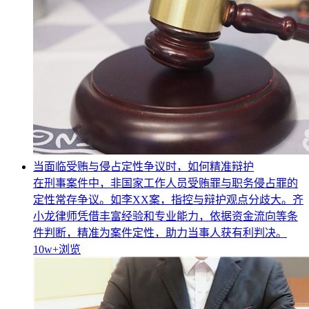
当面临受贿与侵占定性争议时，如何精准辩护
在刑事案件中，非国家工作人员受贿罪与职务侵占罪的
定性常存争议。如李XX案，指控与辩护观点分歧大。齐
小龙律师凭借丰富经验和专业能力，依据资金流向等条
件判断，精准为案件定性，助力当事人获有利判决。
10w+
浏览