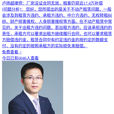
卢扬超律师：厂房没证合同无效，租客仍获近17.4万补偿
[问题分析]：
您好，您所提出的是关于不动产租赁问题，一般
会涉及到租赁方违约、承租方违约、中介方违约、无权转租纠
纷、财产损害维权、人身损害维权等方面。在不动产租赁中常
见的，关于出租方违约问题，若出租方违约，应该承担违约的
责任，承租方可以要求出租方继续履行合同，也可以要求租赁
方赔偿违约金，租赁合同中有约定违约金的按约定的数额支
付，没有约定的按照承租方的实际损失来赔偿。
免费查看 >
今日已有6046人查看