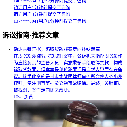
140****8342用户2分钟前提交了咨询
镇江用户1分钟前提交了咨询
宿迁用户3分钟前提交了咨询
137****8041用户1分钟前提交了咨询
诉讼指南·推荐文章
缺少关键证据，骗取贷款罪案走向扑朔迷离
在周 XX 涉嫌骗取贷款罪案中，公诉机关指控周 XX 作
为直接负责的主管人员，实施欺骗手段取得贷款，构成
骗取贷款罪。但本案是单位犯罪还是自然人犯罪存在争
议。接手此案的是甘肃金黎明律师事务所合伙人齐小龙
律师，专注刑事辩护及交通事故赔偿。最终，关键证据
被找到，案件走向随之改变。
10w+
浏览