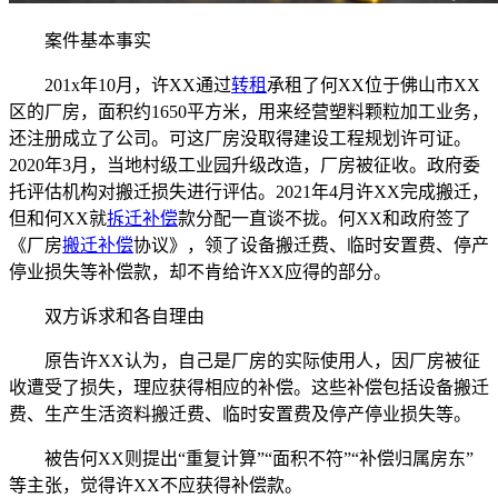
案件基本事实
201x年10月，许XX通过
转租
承租了何XX位于佛山市XX
区的厂房，面积约1650平方米，用来经营塑料颗粒加工业务，
还注册成立了公司。可这厂房没取得建设工程规划许可证。
2020年3月，当地村级工业园升级改造，厂房被征收。政府委
托评估机构对搬迁损失进行评估。2021年4月许XX完成搬迁，
但和何XX就
拆迁补偿
款分配一直谈不拢。何XX和政府签了
《厂房
搬迁补偿
协议》，领了设备搬迁费、临时安置费、停产
停业损失等补偿款，却不肯给许XX应得的部分。
双方诉求和各自理由
原告许XX认为，自己是厂房的实际使用人，因厂房被征
收遭受了损失，理应获得相应的补偿。这些补偿包括设备搬迁
费、生产生活资料搬迁费、临时安置费及停产停业损失等。
被告何XX则提出“重复计算”“面积不符”“补偿归属房东”
等主张，觉得许XX不应获得补偿款。