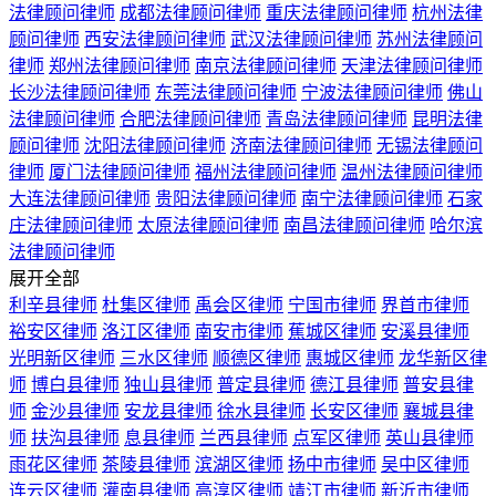
法律顾问律师
成都法律顾问律师
重庆法律顾问律师
杭州法律
顾问律师
西安法律顾问律师
武汉法律顾问律师
苏州法律顾问
律师
郑州法律顾问律师
南京法律顾问律师
天津法律顾问律师
长沙法律顾问律师
东莞法律顾问律师
宁波法律顾问律师
佛山
法律顾问律师
合肥法律顾问律师
青岛法律顾问律师
昆明法律
顾问律师
沈阳法律顾问律师
济南法律顾问律师
无锡法律顾问
律师
厦门法律顾问律师
福州法律顾问律师
温州法律顾问律师
大连法律顾问律师
贵阳法律顾问律师
南宁法律顾问律师
石家
庄法律顾问律师
太原法律顾问律师
南昌法律顾问律师
哈尔滨
法律顾问律师
展开全部
利辛县律师
杜集区律师
禹会区律师
宁国市律师
界首市律师
裕安区律师
洛江区律师
南安市律师
蕉城区律师
安溪县律师
光明新区律师
三水区律师
顺德区律师
惠城区律师
龙华新区律
师
博白县律师
独山县律师
普定县律师
德江县律师
普安县律
师
金沙县律师
安龙县律师
徐水县律师
长安区律师
襄城县律
师
扶沟县律师
息县律师
兰西县律师
点军区律师
英山县律师
雨花区律师
茶陵县律师
滨湖区律师
扬中市律师
吴中区律师
连云区律师
灌南县律师
高淳区律师
靖江市律师
新沂市律师