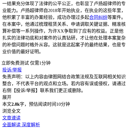
一结果充分体现了法律的公平公正，也彰显了卢扬超律师的专
业能力。卢扬超律师自2018年开始执业，在执业的这些年里，
他积累了丰富的办案经验，成功办理过多起
合同纠纷
等案件。
在本案中，他通过梳理租赁关系、申请调取关键证据、精准核
算补偿等一系列操作，为许XX争取到了应有的权益。正是他
扎实的法律功底和对案件的认真钻研，才让他在处理本案复杂
的补偿问题时格外从容。这就是这起案子的最终结果，也是专
业价值的最好证明。
立即免费测试
仅需1分钟
投诉/举报
免责声明：以上内容由律图网结合政策法规及互联网相关知识
整合，不代表平台的观点和立场。若内容有误或侵权，请通过
右侧【投诉/举报】联系我们更正或删除。
展开
本文
2.8k
字，预估阅读时间10分钟
浏览全文
文章速读
全面解读
深度解析