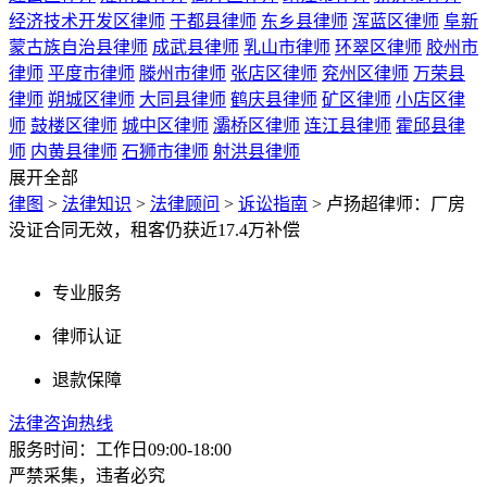
经济技术开发区律师
于都县律师
东乡县律师
浑蓝区律师
阜新
蒙古族自治县律师
成武县律师
乳山市律师
环翠区律师
胶州市
律师
平度市律师
滕州市律师
张店区律师
兖州区律师
万荣县
律师
朔城区律师
大同县律师
鹤庆县律师
矿区律师
小店区律
师
鼓楼区律师
城中区律师
灞桥区律师
连江县律师
霍邱县律
师
内黄县律师
石狮市律师
射洪县律师
展开全部
律图
>
法律知识
>
法律顾问
>
诉讼指南
>
卢扬超律师：厂房
没证合同无效，租客仍获近17.4万补偿
专业服务
律师认证
退款保障
法律咨询热线
服务时间：工作日09:00-18:00
严禁采集，违者必究