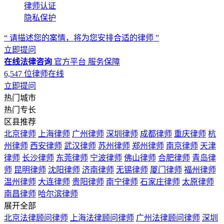
律师认证
隐私保护
“ 请描述您的案情，将为您安排合适的律师 ”
立即提问
在线法律咨询
官方平台
服务保障
6,547
位律师在线
立即提问
热门城市
热门专长
区县推荐
北京律师
上海律师
广州律师
深圳律师
成都律师
重庆律师
杭
州律师
西安律师
武汉律师
苏州律师
郑州律师
南京律师
天津
律师
长沙律师
东莞律师
宁波律师
佛山律师
合肥律师
青岛律
师
昆明律师
沈阳律师
济南律师
无锡律师
厦门律师
福州律师
温州律师
大连律师
贵阳律师
南宁律师
石家庄律师
太原律师
南昌律师
哈尔滨律师
展开全部
北京法律顾问律师
上海法律顾问律师
广州法律顾问律师
深圳