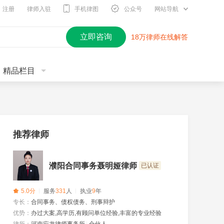
注册
律师入驻
手机律图
公众号
网站导航
立即咨询
18万律师在线解答
精品栏目
推荐律师
濮阳合同事务聂明娅律师
已认证
5.0分
服务
331
人
执业
9
年
专长：
合同事务、债权债务、刑事辩护
优势：
办过大案,高学历,有顾问单位经验,丰富的专业经验