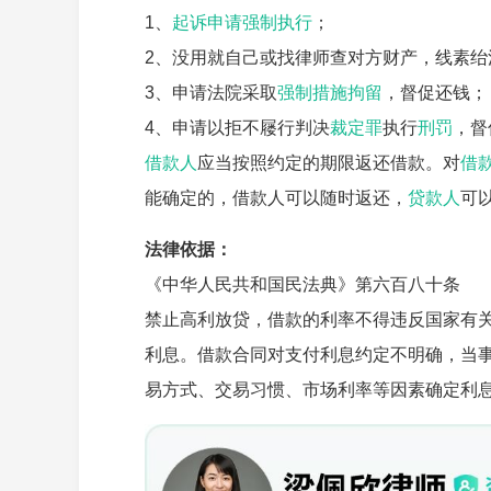
1、
起诉
申请强制执行
；
2、没用就自己或找律师查对方财产，线素绐
3、申请法院采取
强制措施
拘留
，督促还钱；
4、申请以拒不屦行判决
裁定罪
执行
刑罚
，督
借款人
应当按照约定的期限返还借款。对
借
能确定的，借款人可以随时返还，
贷款人
可
法律依据：
《中华人民共和国民法典》第六百八十条
禁止高利放贷，借款的利率不得违反国家有
利息。借款合同对支付利息约定不明确，当
易方式、交易习惯、市场利率等因素确定利