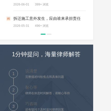
2026-06-01
399+ 浏览
2026-05-27
拆迁施工意外发生，应由谁来承担责任
安置补助
2026-05-31
496+ 浏览
2026-05-26
1分钟提问，海量律师解答
说清楚
1
完整描述纠纷焦点和具体问题
耐心等
2
律师在休息时间解答，请耐心等待
巧咨询
3
还有疑问？及时追问律师回复