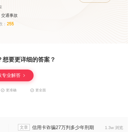
应
、交通事故
255
数：
？想要更详细的答案？
取专业解答
更准确
更全面
文章
诈骗20万以上退赃能缓刑吗
个人进行集
1.7w 浏览