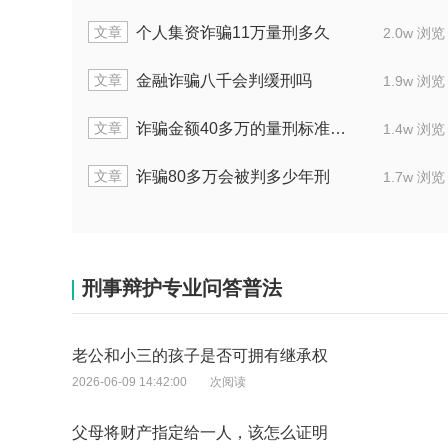
章
文章
诈骗罪从犯金额70万会判多长时间
1.8w 浏览
章
文章
涉嫌非法集资诈骗65万已退赃能判多少年
1.9w 浏览
章
文章
诈骗能改判为经济纠纷吗
2.0w 浏览
章
文章
合同诈骗犯罪一万可以判几年
1.4w 浏览
刑事辩护专业问答普法
老公和小三的孩子是否可拥有继承权
2026-06-09 14:42:00
次阅读
父母将财产指定给一人，该怎么证明