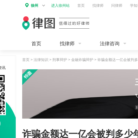
徐州
进入徐州站
首页
找律师
问律师
学知
首页
找律师
法律咨询
首页
>
法律知识
>
刑事辩护
>
金融诈骗辩护
>
诈骗金额达一亿会被判多
资讯
诈骗金额达一亿会被判多少