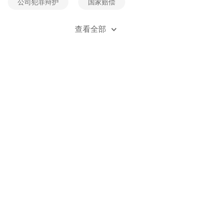
公司犯罪辩护
国家赔偿
经济犯罪辩护
死刑辩护
查看全部
贪污受贿辩护
刑事风险防控
刑事立案
刑事自诉
职务类犯罪辩护
职务侵占辩护
金融诈骗辩护
无罪辩护
刑事附带民事诉讼
刑法法规
刑事案例