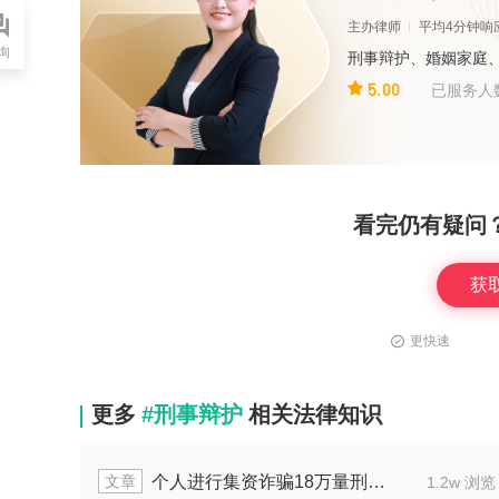
主办律师
平均4分钟响
询
刑事辩护、婚姻家庭
5.00
已服务人
看完仍有疑问
获
更快速
更多
#刑事辩护
相关法律知识
章
文章
电信诈骗30万可不可以判缓刑
1.7w 浏览