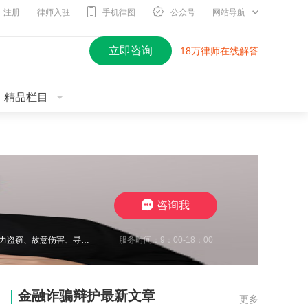
注册
律师入驻
手机律图
公众号
网站导航
立即咨询
18万律师在线解答
精品栏目
咨询我
服务时间：9：00-18：00
王瀚仑律师，江苏徐州，致力于刑事辩护，曾在诈骗、非法经营、虚开增值税发票、电力盗窃、故意伤害、寻衅滋事、开设赌场、帮信等多类案件中取得良好辩护效果，有多起缓刑、不起诉成功案例，同时在合同纠纷、债权债务、婚姻家事、抚养权纠纷、执行异议纠纷等方面，具有丰富的办案经验，认真负责，帮助每一位当事人维护合法权益。
金融诈骗辩护最新文章
更多