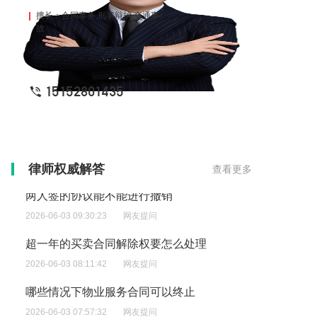
擅长：合同事务,刑事辩护,交通事
故
15152801435
两人签的协议能不能进行撤销
律师权威解答
查看更多
2026-06-03 09:30:23
网友提问
超一年的买卖合同解除权要怎么处理
2026-06-03 08:11:42
网友提问
哪些情况下物业服务合同可以终止
2026-06-03 07:57:32
网友提问
可撤销合同被撤销后有什么法律后果