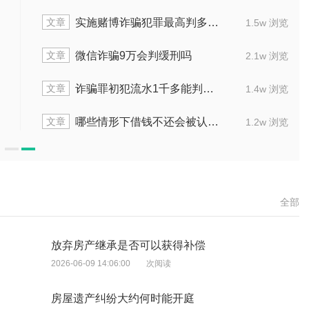
文章
诈骗罪的数额巨大判决标准是什么
个人集资
2.0w 浏览
文章
合同诈骗罪初犯60万判多长时间
金融诈骗
1.5w 浏览
文章
因诈骗被拘留4个月还没判刑怎么办
诈骗金额4
1.8w 浏览
文章
诈骗400万大概能判几年
诈骗80
1.9w 浏览
全部
放弃房产继承是否可以获得补偿
2026-06-09 14:06:00
次阅读
房屋遗产纠纷大约何时能开庭