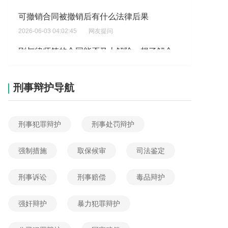
2026-06-03 04:02:45
网友提问
刚与律师签的合同能否马上解除，想了解合同解除需要哪些条件？
2026-06-03 04:01:54
网友提问
开发企业迟交房，可追租金损失？
2026-06-02 08:26:17
网友提问
刑事辩护导航
第三人有没有权起诉撤销合同
2026-06-02 05:58:07
网友提问
刑事犯罪辩护
刑事处罚辩护
法定终止合同有哪些情形
2026-06-04 03:17:33
网友提问
强制措施
取保候审
司法鉴定
分期购车变成租赁购车?
刑事诉讼
刑事赔偿
毒品辩护
2026-06-04 01:00:30
网友提问
代理合同解除条件有哪些
强奸辩护
暴力犯罪辩护
2026-06-03 23:13:49
网友提问