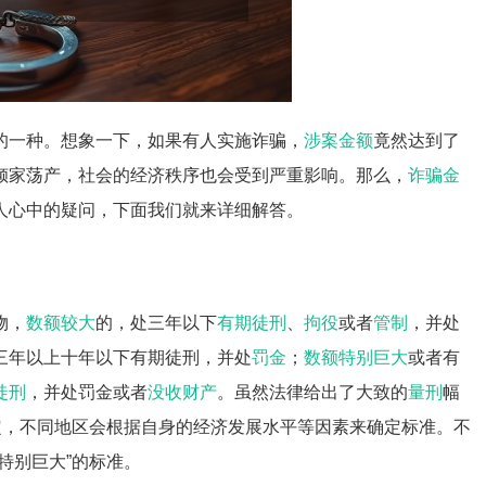
的一种。想象一下，如果有人实施诈骗，
涉案金额
竟然达到了
倾家荡产，社会的经济秩序也会受到严重影响。那么，
诈骗金
人心中的疑问，下面我们就来详细解答。
物，
数额较大
的，处三年以下
有期徒刑
、
拘役
或者
管制
，并处
三年以上十年以下有期徒刑，并处
罚金
；
数额特别巨大
或者有
徒刑
，并处罚金或者
没收财产
。虽然法律给出了大致的
量刑
幅
定，不同地区会根据自身的经济发展水平等因素来确定标准。不
特别巨大”的标准。