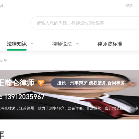
识
登录
请输入您的问题，律师最快9秒应答
法律知识
律师说法
律师费标准
少年
王瀚仑律师
擅长：刑事辩护,债权债务,合同事务
13912035967
年