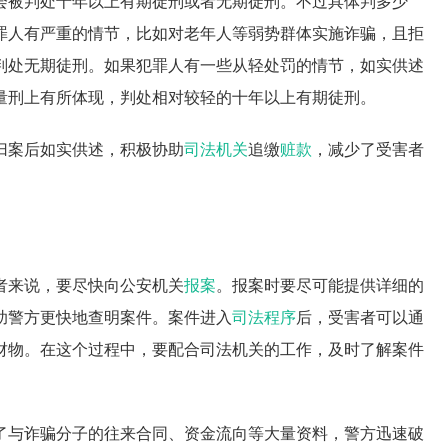
会被判处十年以上有期徒刑或者无期徒刑。不过具体判多少
罪人有严重的情节，比如对老年人等弱势群体实施诈骗，且拒
判处无期徒刑。如果犯罪人有一些从轻处罚的情节，如实供述
量刑上有所体现，判处相对较轻的十年以上有期徒刑。
归案后如实供述，积极协助
司法机关
追缴
赃款
，减少了受害者
者来说，要尽快向公安机关
报案
。报案时要尽可能提供详细的
助警方更快地查明案件。案件进入
司法程序
后，受害者可以通
财物。在这个过程中，要配合司法机关的工作，及时了解案件
了与诈骗分子的往来合同、资金流向等大量资料，警方迅速破