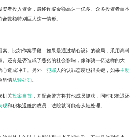
投资者投入资金，最终诈骗金额高达一亿多。众多投资者血本
符合数额特别巨大这一情形。
因素。比如作案手段，如果是通过精心设计的骗局，采用高科
重。还有是否造成了恶劣的社会影响，像诈骗一亿这样的大
信心造成冲击。另外，
犯罪
人的认罪态度也很关键，如果
主动
会酌情
从轻处罚
。
安机关
投案自首
，并配合警方将其他成员抓获，同时积极退还
表现
和积极退赃的成员，法院就可能会从轻处理。