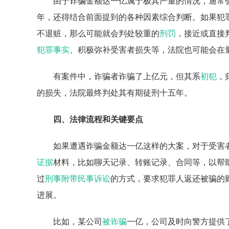
由于诈骗金额达一亿属于极其严重的情况，通常
年，还得结合前面提到的各种因素综合判断。如果犯
不退赃，那么可能就会判处较重的
刑罚
，接近或直接
犯罪事实
、积极弥补受害者损失等，法院也可能会在
有案件中，诈骗者诈骗了上亿元，但其系
初犯
，
的损失，法院最终判处其有期徒刑十五年。
四、法律流程和关键要点
如果遭遇诈骗金额达一亿这样的大案，对于受害
证据
材料，比如聊天记录、转账记录、合同等，以帮
过
刑事附带民事诉讼
的方式，要求犯罪人返还被骗的
进展。
比如，某公司
被诈骗
一亿，公司及时向警方提供