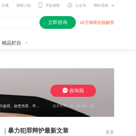
注册
律师入驻
手机律图
公众号
网站导航
立即咨询
18万律师在线解答
精品栏目
咨询我
服务时间：9：00-18：00
王瀚仑律师，江苏徐州，致力于刑事辩护，曾在诈骗、非法经营、虚开增值税发票、电力盗窃、故意伤害、寻衅滋事、开设赌场、帮信等多类案件中取得良好辩护效果，有多起缓刑、不起诉成功案例，同时在合同纠纷、债权债务、婚姻家事、抚养权纠纷、执行异议纠纷等方面，具有丰富的办案经验，认真负责，帮助每一位当事人维护合法权益。
暴力犯罪辩护最新文章
更多