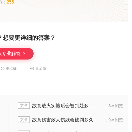
255
数：
？想要更详细的答案？
取专业解答
更准确
更全面
文章
故意杀人怎么定罪量刑
涉嫌放火罪逮捕嫌疑
1.4w 浏览
文章
害罪砍人通常量刑是几年
故意伤害致人重伤算
1.7w 浏览