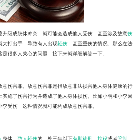
擦升级成肢体冲突，就可能会造成他人受伤，甚至涉及故意
伤
就大打出手，导致有人出现
轻伤
，甚至重伤的情况。那么在法
这是很多人关心的问题，接下来就详细解答一下。
故意伤害罪。故意伤害罪是指故意非法损害他人身体健康的行
上实施了伤害行为并造成了他人身体损伤。比如小明和小李因
小李受伤，这种情况就可能构成故意伤害罪。
人
身体，
致人轻伤
的，处三年以下
有期徒刑
、
拘役
或者
管制
。