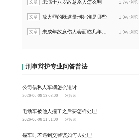
文章
意伤害导致他人重伤会判多久
怎样去
2.0w 浏览
文章
伤害致死获15年刑，实际判的时间多久
故意伤害
1.7w 浏览
文章
意伤害罪批捕后一般关押多久
致人死
1.6w 浏览
刑事辩护专业问答普法
公司借私人车辆怎么追讨
2026-06-08 13:03:00
次阅读
电动车被他人撞了之后要怎样处理
2026-06-08 11:51:00
次阅读
撞车时若遇到交警该如何去处理