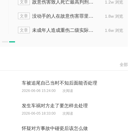
文章
判定故意伤害罪的量刑方式
未满十八岁故
1.6w 浏览
文章
致死的情况下能拿多少赔偿
放火罪的既遂
1.7w 浏览
文章
亡的故意伤害，刑法判多久
未成年故意伤人会
1.6w 浏览
全部
车被追尾自己当时不知后面能否处理
2026-06-06 15:24:00
次阅读
发生车祸对方走了要怎样去处理
2026-06-05 18:33:00
次阅读
怀疑对方事故中碰瓷后该怎么做