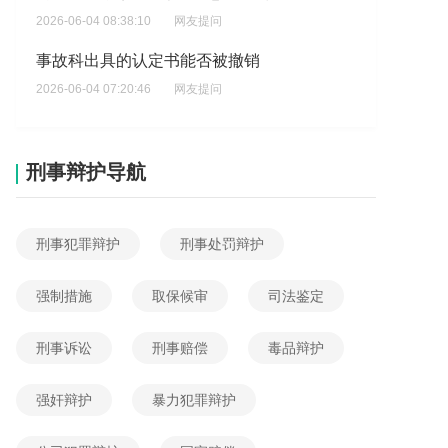
2026-06-04 08:38:10
网友提问
事故科出具的认定书能否被撤销
2026-06-04 07:20:46
网友提问
我盗窃三千块，今天派出所打电话给我，问我愿意最高赔多少给车主，我没有钱我不去，会不会跨区捉我?
2026-06-04 06:33:02
网友提问
刑事辩护导航
若对方不谅解，能否免于起诉
2026-06-04 06:22:13
网友提问
刑事犯罪辩护
刑事处罚辩护
盗窃后将财物归还是否仍需担责任
2026-06-04 06:12:06
网友提问
强制措施
取保候审
司法鉴定
对方在起诉前卖房是否构成拒执罪
刑事诉讼
刑事赔偿
毒品辩护
2026-06-04 05:56:43
网友提问
强奸辩护
暴力犯罪辩护
我哥被警察抓了，原因是他收了赃物电瓶车的电瓶然后卖了，?
2026-06-04 13:05:31
网友提问