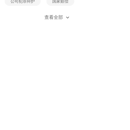
公司犯罪辩护
国家赔偿
经济犯罪辩护
死刑辩护
查看全部
贪污受贿辩护
刑事风险防控
刑事立案
刑事自诉
职务类犯罪辩护
职务侵占辩护
金融诈骗辩护
无罪辩护
刑事附带民事诉讼
刑法法规
刑事案例