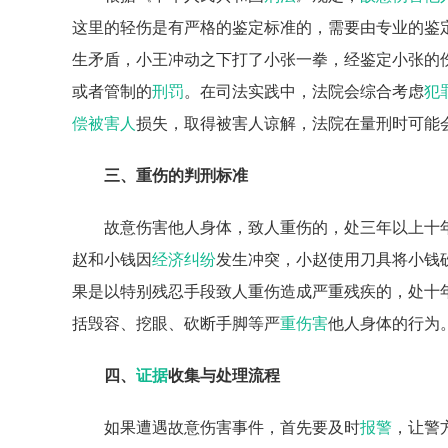
这里的轻伤是有严格的鉴定标准的，需要由专业的鉴
生矛盾，小王冲动之下打了小张一拳，经鉴定小张的
或者管制的
刑罚
。在司法实践中，法院会综合考虑
犯
偿
被害人
损失，取得被害人谅解，法院在量刑时可能
三、重伤的判刑标准
故意伤害他人身体，致人重伤的，处三年以上十
赵和小钱因
经济纠纷
发生冲突，小赵使用刀具将小钱
果是以特别残忍手段致人重伤造成严重残疾的，处十
括毁容、挖眼、砍断手脚等严
重伤害
他人身体的行为
四、
证据
收集与处理流程
如果遭遇故意伤害事件，首先要及时
报警
，让警