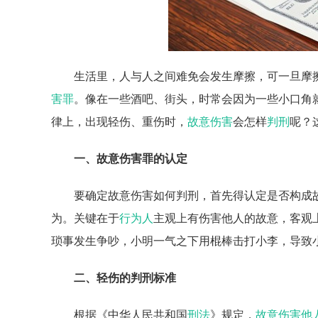
生活里，人与人之间难免会发生摩擦，可一旦摩
害罪
。像在一些酒吧、街头，时常会因为一些小口角
律上，出现轻伤、重伤时，
故意伤害
会怎样
判刑
呢？
一、故意伤害罪的认定
要确定故意伤害如何判刑，首先得认定是否构成
为。关键在于
行为人
主观上有伤害他人的故意，客观
琐事发生争吵，小明一气之下用棍棒击打小李，导致
二、轻伤的判刑标准
根据《中华人民共和国
刑法
》规定，
故意伤害他