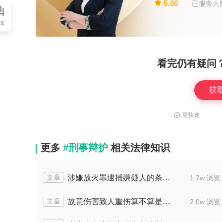
5.00
已服务人
询
看完仍有疑问
获
更快速
更多
#刑事辩护
相关法律知识
文章
施抢劫行为法定责任年龄是几岁
15岁
1.7w 浏览
文章
助故意杀人通常会判多长时间
故意伤
1.2w 浏览