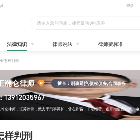
识
登录
请输入您的问题，律师最快9秒应答
法律知识
律师说法
律师费标准
会怎样判刑
王瀚仑律师
擅长：刑事辩护,债权债务,合同事务
13912035967
怎样判刑