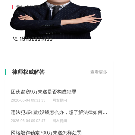
擅长：合同事务,刑事辩护,交通事
故
15152801435
警察把之前的案子翻出来了，是集中斗殴?
律师权威解答
查看更多
2026-06-04 10:08:28
网友提问
团伙盗窃9万未遂是否构成犯罪
2026-06-04 09:31:33
网友提问
违法犯罪罚款没钱怎么办，想了解法律如何保障交不起罚款的人权益?
2026-06-04 09:02:47
网友提问
网络敲诈勒索700万未遂怎样处罚