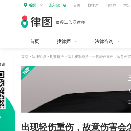
徐州
进入徐州站
首页
找律师
问律师
学知
首页
找律师
法律咨询
首页
>
法律知识
>
刑事辩护
>
暴力犯罪辩护
>
出现轻伤重伤，故意伤害
资讯
出现轻伤重伤，故意伤害会