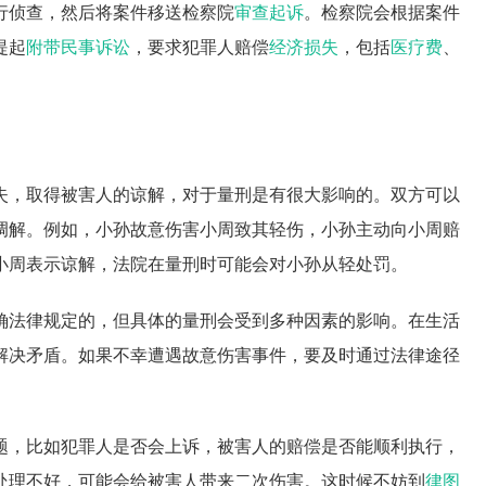
行侦查，然后将案件移送检察院
审查起诉
。检察院会根据案件
提起
附带民事诉讼
，要求犯罪人赔偿
经济损失
，包括
医疗费
、
失，取得被害人的谅解，对于量刑是有很大影响的。双方可以
调解。例如，小孙故意伤害小周致其轻伤，小孙主动向小周赔
小周表示谅解，法院在量刑时可能会对小孙从轻处罚。
确法律规定的，但具体的量刑会受到多种因素的影响。在生活
解决矛盾。如果不幸遭遇故意伤害事件，要及时通过法律途径
题，比如犯罪人是否会上诉，被害人的赔偿是否能顺利执行，
处理不好，可能会给被害人带来二次伤害。这时候不妨到
律图