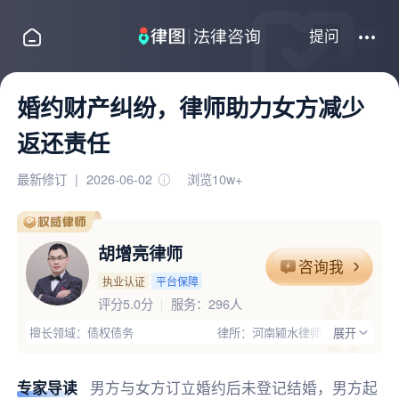
提问
婚约财产纠纷，律师助力女方减少
返还责任
最新修订
|
2026-06-02
浏览10w+
胡增亮律师
咨询我
执业认证
平台保障
评分5.0分
服务：
296人
擅长领域：债权债务
律所：河南颍水律师事务所
展开
执业证号：14116201810040223
电话：13653940307
律师优势：办过大案,丰富的专业经验;沈丘县胡增亮律师，免费咨询电话
专家导读
男方与女方订立婚约后未登记结婚，男方起