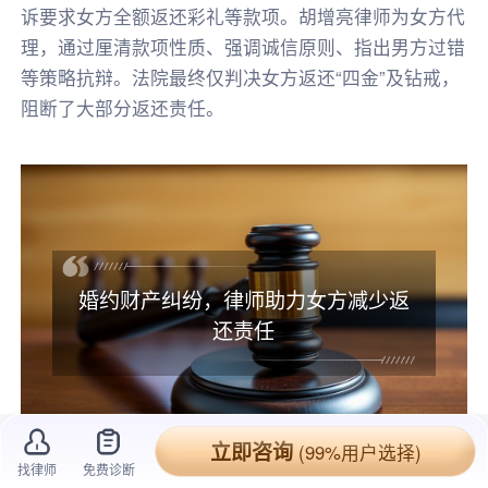
诉要求女方全额返还彩礼等款项。胡增亮律师为女方代
理，通过厘清款项性质、强调诚信原则、指出男方过错
等策略抗辩。法院最终仅判决女方返还“四金”及钻戒，
阻断了大部分返还责任。
婚约财产纠纷，律师助力女方减少返
还责任
立即咨询
(99%用户选择)
找律师
免费诊断