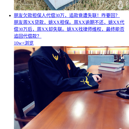
朋友欠款担保人代偿30万，追款竟遭失联！咋要回？
朋友周XX贷款，姚XX担保。周XX逾期不还，姚XX代
偿30万后，周XX却失联。姚XX找律师维权，最终能否
追回代偿款？
10w+
浏览