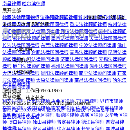
6,350
位律师在线
立即提问
热门城市
热门专长
区县推荐
北京律师
上海律师
广州律师
深圳律师
成都律师
重庆律师
杭
州律师
西安律师
武汉律师
苏州律师
郑州律师
南京律师
天津
律师
长沙律师
东莞律师
宁波律师
佛山律师
合肥律师
青岛律
师
昆明律师
沈阳律师
济南律师
无锡律师
厦门律师
福州律师
温州律师
大连律师
贵阳律师
南宁律师
石家庄律师
太原律师
南昌律师
哈尔滨律师
展开全部
北京法律顾问律师
律图
>
法律知识
>
法律顾问
上海法律顾问律师
>
诉讼指南
广州法律顾问律师
>
精准辩护，助诈骗
深圳
法律顾问律师
未成年人改判退赔金额
成都法律顾问律师
重庆法律顾问律师
杭州法律