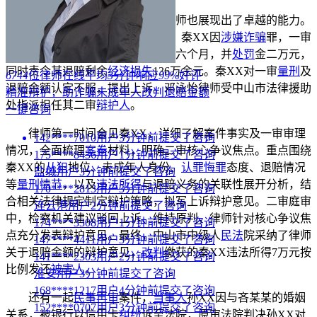
在
刑事案件
辩护中，邓泳怡律师也展现出了卓越的能力。
有一起
未成年人
秦XX诈骗上诉案，秦XX因
涉嫌诈骗
罪，一审
法院以诈骗罪判处其
有期徒刑
二年六个月，并
处罚
金二万元，
同时责令其退赔剩余
经济损失
136万余元。秦XX对一审
量刑
及
6744
位律师在线
平均
3
分钟响应
99
%好评
退赔金额认定不服，提出上诉。邓泳怡律师受中山市法律援助
精准辩护，助诈骗未成年人改判退赔金额
处指派担任其二审
辩护人
。
一键咨询
律师第一时间会见秦XX，详细了解案件事实及一审审理
142****7010用户3分钟前提交了咨询
情况，全面梳理
案卷
材料，明确二审核心争议焦点。重点围绕
175****8436用户1分钟前提交了咨询
秦XX的
从犯
地位、未成年人身份、
认罪悔罪
态度、退赔情况
盐城用户3分钟前提交了咨询
等
量刑情节
，以及
违法所得
与退赔义务的关联性展开分析，结
170****2813用户3分钟前提交了咨询
合相关法律规定制定辩护策略，拟写上诉辩护意见。二审庭审
连云港用户2分钟前提交了咨询
中，检察机关建议驳回上诉、维持原判，律师针对核心争议焦
174****3308用户1分钟前提交了咨询
点充分发表辩护意见。最终，中山市中级人
民法
院采纳了律师
147****4411用户3分钟前提交了咨询
关于退赔金额的辩护意见，
改判
缴获的秦XX违法所得7万元按
141****2303用户2分钟前提交了咨询
比例发还
被害人
。
淮安用户3分钟前提交了咨询
168****1217用户4分钟前提交了咨询
还有一起
民事再审
案件，
当事人
孙XX因与吝某某的婚姻
152****0707用户3分钟前提交了咨询
关系，被银行以信用卡
纠纷
诉至法院，原审法院判决孙XX对