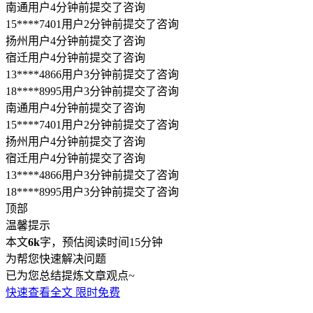
免费
蒙古族自治县律师
成武县律师
乳山市律师
环翠区律师
胶州市
立即咨询
律师
平度市律师
滕州市律师
张店区律师
兖州区律师
万荣县
律师
朔城区律师
大同县律师
鹤庆县律师
矿区律师
小店区律
(99%用户选择)
师
鼓楼区律师
城中区律师
灞桥区律师
连江县律师
霍邱县律
师
内黄县律师
石狮市律师
射洪县律师
已经到底啦~
展开全部
还有疑问，建议直接问律师
6744
位律师在线
立即问律师
南通用户4分钟前提交了咨询
15****7401用户2分钟前提交了咨询
扬州用户4分钟前提交了咨询
宿迁用户4分钟前提交了咨询
13****4866用户3分钟前提交了咨询
18****8995用户3分钟前提交了咨询
南通用户4分钟前提交了咨询
15****7401用户2分钟前提交了咨询
扬州用户4分钟前提交了咨询
宿迁用户4分钟前提交了咨询