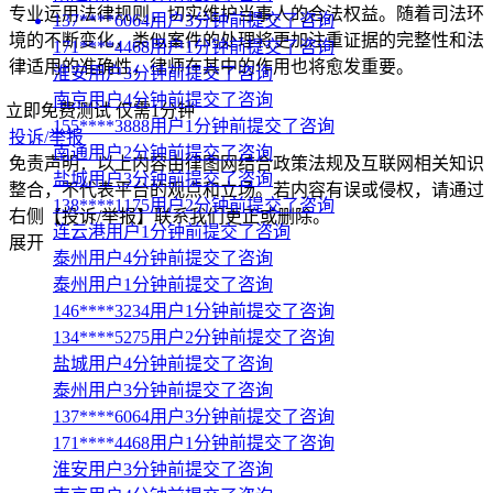
专业运用法律规则，切实维护当事人的合法权益。随着司法环
137****6064用户3分钟前提交了咨询
境的不断变化，类似案件的处理将更加注重证据的完整性和法
171****4468用户1分钟前提交了咨询
律适用的准确性，律师在其中的作用也将愈发重要。
淮安用户3分钟前提交了咨询
南京用户4分钟前提交了咨询
立即免费测试
仅需1分钟
155****3888用户1分钟前提交了咨询
投诉/举报
南通用户2分钟前提交了咨询
免责声明：以上内容由律图网结合政策法规及互联网相关知识
盐城用户3分钟前提交了咨询
整合，不代表平台的观点和立场。若内容有误或侵权，请通过
138****1175用户2分钟前提交了咨询
右侧【投诉/举报】联系我们更正或删除。
连云港用户1分钟前提交了咨询
展开
泰州用户4分钟前提交了咨询
泰州用户1分钟前提交了咨询
146****3234用户1分钟前提交了咨询
134****5275用户2分钟前提交了咨询
盐城用户4分钟前提交了咨询
泰州用户3分钟前提交了咨询
137****6064用户3分钟前提交了咨询
171****4468用户1分钟前提交了咨询
淮安用户3分钟前提交了咨询