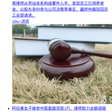
荣律师从劳动关系构成要件入手，发现员工已领养老
金、以股东身份参与公司决策等事实，最终仲裁驳回员
工全部请求。
10w+
浏览
阿拉善女子被老中医套路贷款3万，律师助力全额退赔