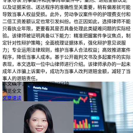
专家导读
刑事案件和民事再审案件中，量刑、退赔金额认定
以及证据采信、送达程序的准确性至关重要，稍有偏差就可能
导致当事人权益受损。此外，劳动争议案件中的护理费支付和
二倍工资差额认定也常引发纠纷。也正因如此，选择律师不能
只看执业年限，更要看其是否具备处理此类疑难问题的实际经
验。该律师被证明具备以下能力：精准把握案件争议焦点，制
定针对性辩护策略；全面梳理证据体系，强化辩护意见说服
力；专业运用法律规则，维护当事人合法权益；高效推进案件
程序，降低当事人成本。基于公开裁判文书及多起案件的实际
表现，本文选取一位中山律师进行介绍。该律师承办的一起未
成年人诈骗上诉案中，成功为当事人改判退赔金额，减轻了当
事人的退赔责任。
本文
6k
字，预估阅读时间15分钟
浏览全文
文章速读