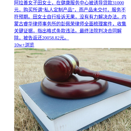
阿拉善女子田女士，在健康服务中心被诱导贷款31000
元，购买所谓“私人定制产品”，而产品未交付，服务不
符预期。田女士自行投诉无果，没有有力解决办法。内
蒙古睿华律师事务所的彭佩荣律师全面梳理案件，收集
关键证据，指出格式条款违法。最终法院判决合同解
除，被告返还20058.82元。
10w+
浏览