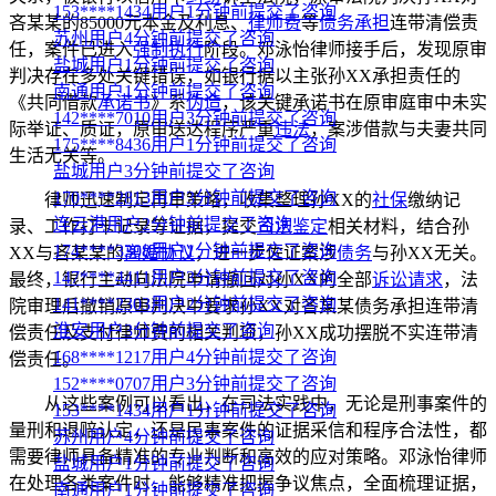
153****1434用户1分钟前提交了咨询
吝某某的85000元本金及利息、
律师费
等
债务承担
连带清偿责
苏州用户4分钟前提交了咨询
任，案件已进入
强制执行
阶段。邓泳怡律师接手后，发现原审
盐城用户1分钟前提交了咨询
判决存在多处关键错误，如银行据以主张孙XX承担责任的
南通用户1分钟前提交了咨询
《共同借款
承诺书
》系
伪造
，该关键承诺书在原审庭审中未实
142****7010用户3分钟前提交了咨询
际举证、质证，原审送达程序严重
违法
，案涉借款与夫妻共同
175****8436用户1分钟前提交了咨询
生活无关等。
盐城用户3分钟前提交了咨询
170****2813用户3分钟前提交了咨询
律师迅速制定再审策略，收集整理孙XX的
社保
缴纳记
连云港用户2分钟前提交了咨询
录、工作打卡记录等证据，提交
司法鉴定
相关材料，结合孙
174****3308用户1分钟前提交了咨询
XX与吝某某的
离婚协议
，进一步佐证案涉
债务
与孙XX无关。
147****4411用户3分钟前提交了咨询
最终，银行主动向法院申请撤回对孙XX的全部
诉讼请求
，法
141****2303用户2分钟前提交了咨询
院审理后撤销原审判决中要求孙XX对吝某某债务承担连带清
淮安用户3分钟前提交了咨询
偿责任及支付律师费的相关判项，孙XX成功摆脱不实连带清
168****1217用户4分钟前提交了咨询
偿责任。
152****0707用户3分钟前提交了咨询
从这些案例可以看出，在司法实践中，无论是刑事案件的
153****1434用户1分钟前提交了咨询
量刑和退赔认定，还是民事案件的证据采信和程序合法性，都
苏州用户4分钟前提交了咨询
需要律师具备精准的专业判断和高效的应对策略。邓泳怡律师
盐城用户1分钟前提交了咨询
在处理各类案件时，能够精准把握争议焦点，全面梳理证据，
南通用户1分钟前提交了咨询