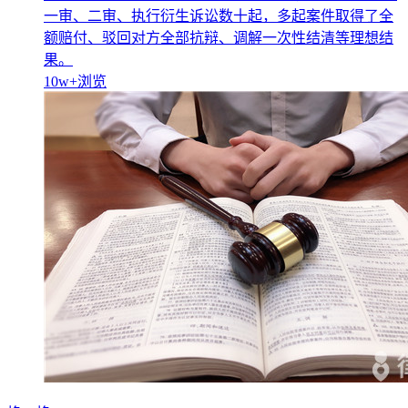
一审、二审、执行衍生诉讼数十起，多起案件取得了全
额赔付、驳回对方全部抗辩、调解一次性结清等理想结
果。
10w+
浏览