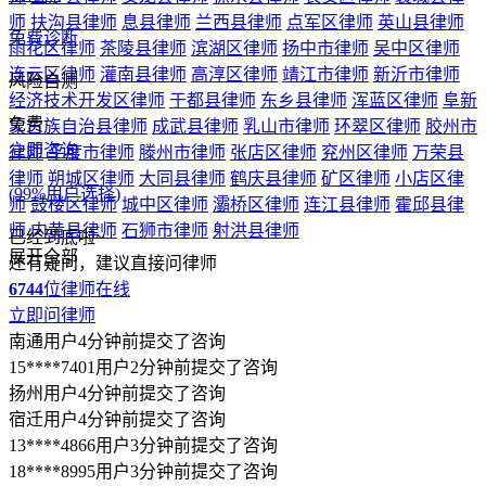
顾问律师
西安法律顾问律师
武汉法律顾问律师
苏州法律顾问
律师
郑州法律顾问律师
南京法律顾问律师
天津法律顾问律师
长沙法律顾问律师
东莞法律顾问律师
宁波法律顾问律师
佛山
专业服务
法律顾问律师
合肥法律顾问律师
青岛法律顾问律师
昆明法律
顾问律师
沈阳法律顾问律师
济南法律顾问律师
无锡法律顾问
律师认证
律师
厦门法律顾问律师
福州法律顾问律师
温州法律顾问律师
退款保障
大连法律顾问律师
贵阳法律顾问律师
南宁法律顾问律师
石家
庄法律顾问律师
太原法律顾问律师
南昌法律顾问律师
哈尔滨
法律咨询热线
法律顾问律师
服务时间：工作日09:00-18:00
展开全部
严禁采集，违者必究
利辛县律师
杜集区律师
禹会区律师
宁国市律师
界首市律师
©2004-2026 m.64365.com All Rights Reserved.
裕安区律师
洛江区律师
南安市律师
蕉城区律师
安溪县律师
蜀ICP备15018055号-1
隐私保护
投诉建议
不良信息举报
光明新区律师
三水区律师
顺德区律师
惠城区律师
龙华新区律
营业执照信息查看
师
博白县律师
独山县律师
普定县律师
德江县律师
普安县律
找律师
师
金沙县律师
安龙县律师
徐水县律师
长安区律师
襄城县律
师
扶沟县律师
息县律师
兰西县律师
点军区律师
英山县律师
免费诊断
雨花区律师
茶陵县律师
滨湖区律师
扬中市律师
吴中区律师
连云区律师
灌南县律师
高淳区律师
靖江市律师
新沂市律师
风险自测
经济技术开发区律师
于都县律师
东乡县律师
浑蓝区律师
阜新