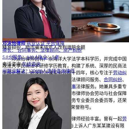
邓泳怡律师
执业认证
平台保障
精准辩护，助诈骗未成年人改判退赔金额
擅长： 合同事务、法律顾问、房产纠纷
5.0分
服务：
140人
执业：
5年
邓泳怡律师拥有广东海洋大学法学本科学历，并完成中国
电话咨询
在线咨询
政法大学民商法学研修学历教育，构建了系统、深厚的民商法
问题没解决?
125688
人选择咨询律师
学理论体系。她深耕法律实务领域十四年，核心专注于
劳动纠
纷
与
继承纠纷
处理，同时精通企业法律顾问服务、
合同纠纷
、
房地产纠纷
、
公司纠纷
等各类
民商事
法律服务。她兼具多重专
业身份与公益担当，系第十届中山市律师协会劳动与社会保障
法律专业委员会委员、跨境法律服务专业委员会委员等，还荣
获“2024年度热心公益事业律师”等荣誉称号。
在劳动纠纷处理方面，邓泳怡律师经验丰富。曾有一起
劳
动争议
二审
案件，被
上诉人
曾XX与上诉人广东某某建设有限