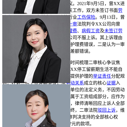
公司、原审被告唐XX发生劳动争议。2021年9月5日，曾XX进
入XX公司承建的案涉工地从事批灰工作，双方未签订书面
劳
动合同
，XX公司为其参加了建筑行业
工伤保险
。9月13日，曾
XX工作时受伤，被认定为
工伤
。
一审
法院判令XX公司向曾
XX支付
停工留薪期
工资
差额、
护理费
、
病假工资
及
未签订劳
动合同
二倍工资差额等款项，XX公司不服上诉。其上诉理由
一是认为
一审判决
支付停工留薪期护理费错误，二是认为一审
判决支付未签订劳动合同二倍工资差额错误。
邓泳怡律师接受委托后，第一时间梳理二审核心争议焦
点，针对护理费争议，重点论证曾XX停工留薪期生活不能自
理的事实依据及用人单位未举证已提供护理的
举证责任
分配规
则；针对二倍工资差额争议，从
劳动关系
成立的核心
证据
入
手，明确签订书面劳动合同是用人单位的法定义务，不因劳动
者工伤而免除，且停工留薪期工资属于工资组成部分，应作为
二倍工资差额的计算依据。庭审中，律师清晰回应上诉人全部
上诉主张，精准出示关键证据。最终，二审法院
驳回上诉
，维
持原判，为
劳动者
曾XX保住了一审判决支持的全部核心权
益，确保其顺利获得共计101184.97元的款项。