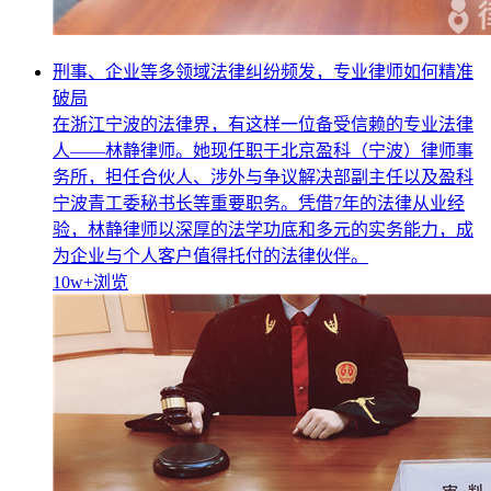
刑事、企业等多领域法律纠纷频发，专业律师如何精准
破局
在浙江宁波的法律界，有这样一位备受信赖的专业法律
人——林静律师。她现任职于北京盈科（宁波）律师事
务所，担任合伙人、涉外与争议解决部副主任以及盈科
宁波青工委秘书长等重要职务。凭借7年的法律从业经
验，林静律师以深厚的法学功底和多元的实务能力，成
为企业与个人客户值得托付的法律伙伴。
10w+
浏览