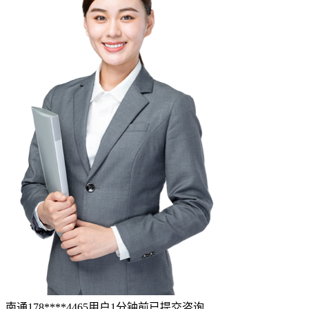
浏览更多，不如直接问律师
律图法律咨询
24h在线
18
万+
认证律师
15
亿+
普法人次
9
秒
最快响应