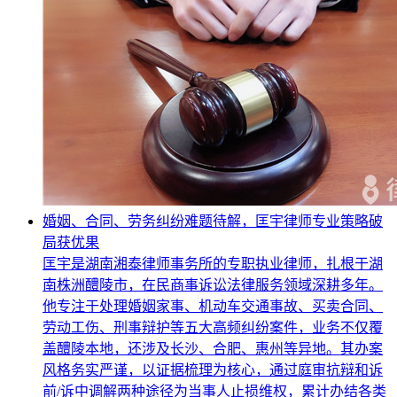
婚姻、合同、劳务纠纷难题待解，匡宇律师专业策略破
局获优果
匡宇是湖南湘泰律师事务所的专职执业律师，扎根于湖
南株洲醴陵市，在民商事诉讼法律服务领域深耕多年。
他专注于处理婚姻家事、机动车交通事故、买卖合同、
劳动工伤、刑事辩护等五大高频纠纷案件，业务不仅覆
盖醴陵本地，还涉及长沙、合肥、惠州等异地。其办案
风格务实严谨，以证据梳理为核心，通过庭审抗辩和诉
前/诉中调解两种途径为当事人止损维权，累计办结各类