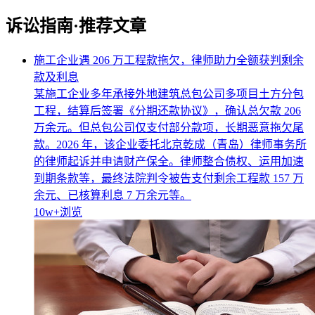
诉讼指南·推荐文章
施工企业遇 206 万工程款拖欠，律师助力全额获判剩余
款及利息
某施工企业多年承接外地建筑总包公司多项目土方分包
工程，结算后签署《分期还款协议》，确认总欠款 206
万余元。但总包公司仅支付部分款项，长期恶意拖欠尾
款。2026 年，该企业委托北京乾成（青岛）律师事务所
的律师起诉并申请财产保全。律师整合债权、运用加速
到期条款等，最终法院判令被告支付剩余工程款 157 万
余元、已核算利息 7 万余元等。
10w+
浏览