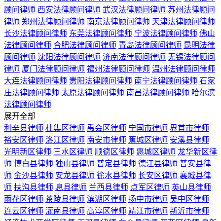
顾问律师
西安法律顾问律师
武汉法律顾问律师
苏州法律顾问
律师
郑州法律顾问律师
南京法律顾问律师
天津法律顾问律师
长沙法律顾问律师
东莞法律顾问律师
宁波法律顾问律师
佛山
法律顾问律师
合肥法律顾问律师
青岛法律顾问律师
昆明法律
顾问律师
沈阳法律顾问律师
济南法律顾问律师
无锡法律顾问
律师
厦门法律顾问律师
福州法律顾问律师
温州法律顾问律师
大连法律顾问律师
贵阳法律顾问律师
南宁法律顾问律师
石家
庄法律顾问律师
太原法律顾问律师
南昌法律顾问律师
哈尔滨
法律顾问律师
展开全部
利辛县律师
杜集区律师
禹会区律师
宁国市律师
界首市律师
裕安区律师
洛江区律师
南安市律师
蕉城区律师
安溪县律师
光明新区律师
三水区律师
顺德区律师
惠城区律师
龙华新区律
师
博白县律师
独山县律师
普定县律师
德江县律师
普安县律
师
金沙县律师
安龙县律师
徐水县律师
长安区律师
襄城县律
师
扶沟县律师
息县律师
兰西县律师
点军区律师
英山县律师
雨花区律师
茶陵县律师
滨湖区律师
扬中市律师
吴中区律师
连云区律师
灌南县律师
高淳区律师
靖江市律师
新沂市律师