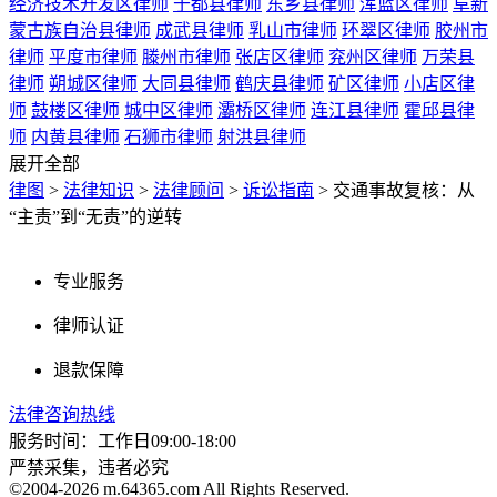
经济技术开发区律师
于都县律师
东乡县律师
浑蓝区律师
阜新
蒙古族自治县律师
成武县律师
乳山市律师
环翠区律师
胶州市
律师
平度市律师
滕州市律师
张店区律师
兖州区律师
万荣县
律师
朔城区律师
大同县律师
鹤庆县律师
矿区律师
小店区律
师
鼓楼区律师
城中区律师
灞桥区律师
连江县律师
霍邱县律
师
内黄县律师
石狮市律师
射洪县律师
展开全部
律图
>
法律知识
>
法律顾问
>
诉讼指南
>
交通事故复核：从
“主责”到“无责”的逆转
专业服务
律师认证
退款保障
法律咨询热线
服务时间：工作日09:00-18:00
严禁采集，违者必究
©2004-2026 m.64365.com All Rights Reserved.