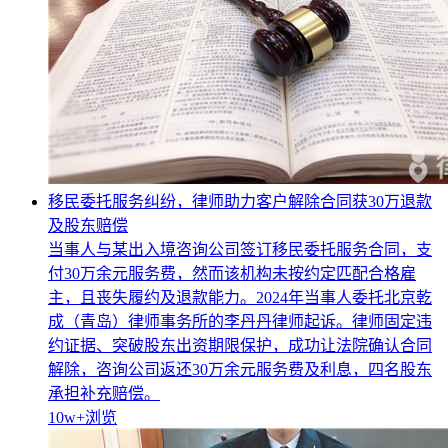
移民委托服务纠纷，律师助力客户解除合同获30万退款
及股东赔偿
当事人与某出入境咨询公司签订移民委托服务合同，支
付30万余元服务费，然而该机构未按约定匹配合格雇
主，且丧失履约及退款能力。2024年当事人委托北京乾
成（青岛）律师事务所的李丹丹律师起诉。律师固定违
约证据、突破股东出资期限保护，成功让法院确认合同
解除，咨询公司返还30万余元服务费及利息，四名股东
承担补充赔偿。
10w+
浏览