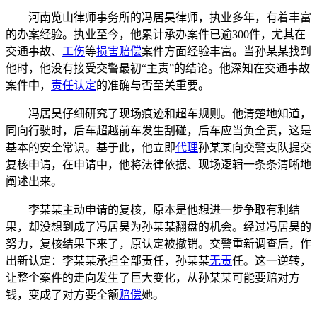
河南览山律师事务所的冯居昊律师，执业多年，有着丰富
的办案经验。执业至今，他累计承办案件已逾300件，尤其在
交通事故、
工伤
等
损害赔偿
案件方面经验丰富。当孙某某找到
他时，他没有接受交警最初“主责”的结论。他深知在交通事故
案件中，
责任认定
的准确与否至关重要。
冯居昊仔细研究了现场痕迹和超车规则。他清楚地知道，
同向行驶时，后车超越前车发生刮碰，后车应当负全责，这是
基本的安全常识。基于此，他立即
代理
孙某某向交警支队提交
复核申请，在申请中，他将法律依据、现场逻辑一条条清晰地
阐述出来。
李某某主动申请的复核，原本是他想进一步争取有利结
果，却没想到成了冯居昊为孙某某翻盘的机会。经过冯居昊的
努力，复核结果下来了，原认定被撤销。交警重新调查后，作
出新认定：李某某承担全部责任，孙某某
无责
任。这一逆转，
让整个案件的走向发生了巨大变化，从孙某某可能要赔对方
钱，变成了对方要全额
赔偿
她。