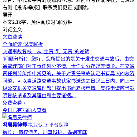
整合，不代表平台的观点和立场。若内容有误或侵权，请通过
右侧【投诉/举报】联系我们更正或删除。
展开
本文
2.3k
字，预估阅读时间8分钟
浏览全文
文章速读
全面解读
深度解析
交通事故复核：从“主责”到“无责”的逆转
[问题分析]：
您好，您所提出的是关于发生交通事故后，由交
通管理部门对于责任划分不清、责任划分存疑等情形。在交通
责任划分纠纷中常见的，关于对责任事故认定书有异议的救济
问题，可以自道路交通事故认定书送达之日起三日内，向上一
级公安机关交通管理部门提出书面复核申请。复核申请应当载
明复核请求及其理由和主要证据。
免费查看 >
今日已有7683人查看
冯居昊律师
执业认证
平台保障
擅长： 债权债务、刑事辩护、婚姻家庭