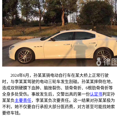
2024年6月，孙某某骑电动自行车在某大桥上正常行驶
时，与李某某驾驶的电动三轮车发生刮碰。孙某某摔倒在地，
造成双侧硬膜下血肿、脑挫裂伤、锁骨骨折、6根肋骨骨折等
全身多处受伤。事故发生后，交警出具的第一份
认定书
判定孙
某某负
主要责任
，李某某负次要责任。这一结果对孙某某极为
不利，她不仅要自行承担大部分医药费，对方甚至可能找她索
要修车钱。