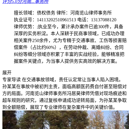
评分5.0分
河南...事务所
擅长领域：债权债务
律所：河南览山律师事务所
执业证号：14113202510961513
电话：13137088120
律师优势：;执业至今，累计承办案件已逾300件，具备
深厚的实务积淀。本人深耕于民商事领域，已成功办理
相关案件250余件，尤为专精于交通事故、工伤等损害赔
偿案件（占比约60%），在劳动仲裁、离婚纠纷、合同
纠纷等细分领域亦积累了丰富的实战经验，能够精准把
握案件关键点，为当事人提供务实高效的解决方案。
展开
专家导读
在交通事故领域，责任认定常让当事人陷入困境。
孙某某在事故中被初判主责，面临高额医药费自付甚至赔偿对
方的局面。河南览山律师事务所冯居昊律师凭借对现场痕迹和
超车规则的研究，通过复核申请成功逆转局面，为孙某某争取
到全额赔偿，展现了专业律师在复杂案件中的关键价值。