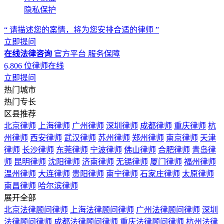
隐私保护
“ 请描述您的案情，将为您安排合适的律师 ”
立即提问
在线法律咨询
官方平台
服务保障
6,806
位律师在线
立即提问
热门城市
热门专长
区县推荐
北京律师
上海律师
广州律师
深圳律师
成都律师
重庆律师
杭
州律师
西安律师
武汉律师
苏州律师
郑州律师
南京律师
天津
律师
长沙律师
东莞律师
宁波律师
佛山律师
合肥律师
青岛律
师
昆明律师
沈阳律师
济南律师
无锡律师
厦门律师
福州律师
温州律师
大连律师
贵阳律师
南宁律师
石家庄律师
太原律师
南昌律师
哈尔滨律师
展开全部
北京法律顾问律师
上海法律顾问律师
广州法律顾问律师
深圳
法律顾问律师
成都法律顾问律师
重庆法律顾问律师
杭州法律