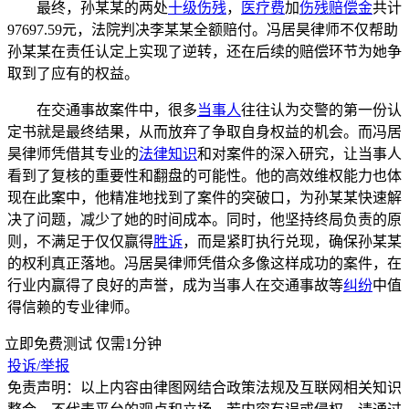
最终，孙某某的两处
十级伤残
，
医疗费
加
伤残赔偿金
共计
97697.59元，法院判决李某某全额赔付。冯居昊律师不仅帮助
孙某某在责任认定上实现了逆转，还在后续的赔偿环节为她争
取到了应有的权益。
在交通事故案件中，很多
当事人
往往认为交警的第一份认
定书就是最终结果，从而放弃了争取自身权益的机会。而冯居
昊律师凭借其专业的
法律知识
和对案件的深入研究，让当事人
看到了复核的重要性和翻盘的可能性。他的高效维权能力也体
现在此案中，他精准地找到了案件的突破口，为孙某某快速解
决了问题，减少了她的时间成本。同时，他坚持终局负责的原
则，不满足于仅仅赢得
胜诉
，而是紧盯执行兑现，确保孙某某
的权利真正落地。冯居昊律师凭借众多像这样成功的案件，在
行业内赢得了良好的声誉，成为当事人在交通事故等
纠纷
中值
得信赖的专业律师。
立即免费测试
仅需1分钟
投诉/举报
免责声明：以上内容由律图网结合政策法规及互联网相关知识