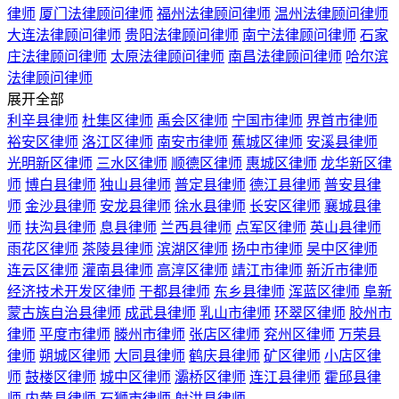
律师
厦门法律顾问律师
福州法律顾问律师
温州法律顾问律师
大连法律顾问律师
贵阳法律顾问律师
南宁法律顾问律师
石家
庄法律顾问律师
太原法律顾问律师
南昌法律顾问律师
哈尔滨
法律顾问律师
展开全部
利辛县律师
杜集区律师
禹会区律师
宁国市律师
界首市律师
裕安区律师
洛江区律师
南安市律师
蕉城区律师
安溪县律师
光明新区律师
三水区律师
顺德区律师
惠城区律师
龙华新区律
师
博白县律师
独山县律师
普定县律师
德江县律师
普安县律
师
金沙县律师
安龙县律师
徐水县律师
长安区律师
襄城县律
师
扶沟县律师
息县律师
兰西县律师
点军区律师
英山县律师
雨花区律师
茶陵县律师
滨湖区律师
扬中市律师
吴中区律师
连云区律师
灌南县律师
高淳区律师
靖江市律师
新沂市律师
经济技术开发区律师
于都县律师
东乡县律师
浑蓝区律师
阜新
蒙古族自治县律师
成武县律师
乳山市律师
环翠区律师
胶州市
律师
平度市律师
滕州市律师
张店区律师
兖州区律师
万荣县
律师
朔城区律师
大同县律师
鹤庆县律师
矿区律师
小店区律
师
鼓楼区律师
城中区律师
灞桥区律师
连江县律师
霍邱县律
师
内黄县律师
石狮市律师
射洪县律师