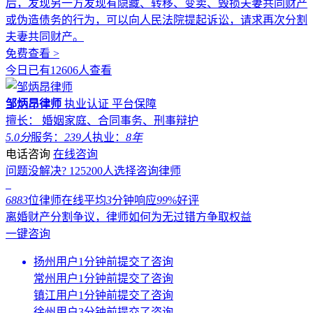
后，发现另一方发现有隐藏、转移、变卖、毁损夫妻共同财产
或伪造债务的行为，可以向人民法院提起诉讼，请求再次分割
夫妻共同财产。
免费查看 >
今日已有12606人查看
邹炳昂律师
执业认证
平台保障
擅长： 婚姻家庭、合同事务、刑事辩护
5.0分
服务：
239人
执业：
8年
电话咨询
在线咨询
问题没解决?
125200
人选择咨询律师
6883
位律师在线
平均
3
分钟响应
99
%好评
离婚财产分割争议，律师如何为无过错方争取权益
一键咨询
扬州用户1分钟前提交了咨询
常州用户1分钟前提交了咨询
镇江用户1分钟前提交了咨询
徐州用户3分钟前提交了咨询