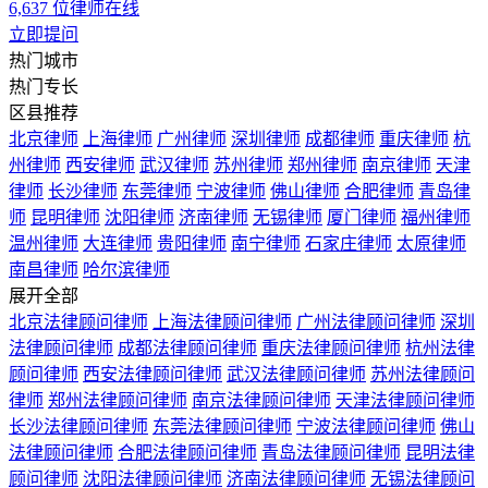
6,637
位律师在线
立即提问
热门城市
热门专长
区县推荐
北京律师
上海律师
广州律师
深圳律师
成都律师
重庆律师
杭
州律师
西安律师
武汉律师
苏州律师
郑州律师
南京律师
天津
律师
长沙律师
东莞律师
宁波律师
佛山律师
合肥律师
青岛律
师
昆明律师
沈阳律师
济南律师
无锡律师
厦门律师
福州律师
温州律师
大连律师
贵阳律师
南宁律师
石家庄律师
太原律师
南昌律师
哈尔滨律师
展开全部
北京法律顾问律师
上海法律顾问律师
广州法律顾问律师
深圳
法律顾问律师
成都法律顾问律师
重庆法律顾问律师
杭州法律
顾问律师
西安法律顾问律师
武汉法律顾问律师
苏州法律顾问
律师
郑州法律顾问律师
南京法律顾问律师
天津法律顾问律师
长沙法律顾问律师
东莞法律顾问律师
宁波法律顾问律师
佛山
法律顾问律师
合肥法律顾问律师
青岛法律顾问律师
昆明法律
顾问律师
沈阳法律顾问律师
济南法律顾问律师
无锡法律顾问