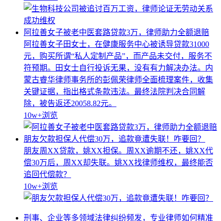
阿拉善女子被老中医套路贷款3万，律师助力全额退赔
阿拉善女子田女士，在健康服务中心被诱导贷款31000
元，购买所谓“私人定制产品”，而产品未交付，服务不
符预期。田女士自行投诉无果，没有有力解决办法。内
蒙古睿华律师事务所的彭佩荣律师全面梳理案件，收集
关键证据，指出格式条款违法。最终法院判决合同解
除，被告返还20058.82元。
10w+
浏览
朋友欠款担保人代偿30万，追款竟遭失联！咋要回？
朋友周XX贷款，姚XX担保。周XX逾期不还，姚XX代
偿30万后，周XX却失联。姚XX找律师维权，最终能否
追回代偿款？
10w+
浏览
刑事、企业等多领域法律纠纷频发，专业律师如何精准