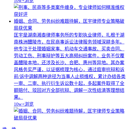
10w+
浏览
婚姻、合同、劳务纠纷难题待解，匡宇律师专业策略破
局获优果
匡宇是湖南湘泰律师事务所的专职执业律师，扎根于湖
南株洲醴陵市，在民商事诉讼法律服务领域深耕多年。
他专注于处理婚姻家事、机动车交通事故、买卖合同、
劳动工伤、刑事辩护等五大高频纠纷案件，业务不仅覆
盖醴陵本地，还涉及长沙、合肥、惠州等异地。其办案
风格务实严谨，以证据梳理为核心，通过庭审抗辩和诉
前/诉中调解两种途径为当事人止损维权，累计办结各类
一审、二审、执行衍生诉讼数十起，多起案件取得了全
额赔付、驳回对方全部抗辩、调解一次性结清等理想结
果。
10w+
浏览