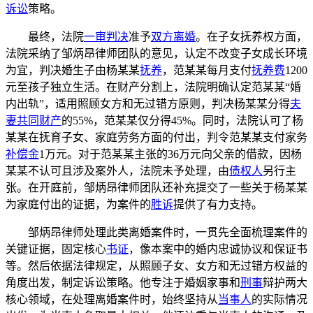
诉讼
策略。
最终，法院
一审判决
准予
双方离婚
。在子女抚养权方面，
法院采纳了邹炳昂律师团队的意见，认定不改变子女成长环境
为宜，判决婚生子由杨某某
抚养
，范某某每月支付
抚养费
1200
元至孩子独立生活。在财产分割上，法院明确认定范某某“婚
内出轨”，适用照顾女方和无过错方原则，判决杨某某分得
夫
妻共同财产
的55%，范某某仅分得45%。同时，法院认可了杨
某某在抚育子女、家庭劳务方面的付出，判令范某某支付家务
补偿金
1万元。对于范某某主张的36万元向父亲的借款，因杨
某某不认可且涉及案外人，法院未予处理，由
债权人
另行主
张。在开庭前，邹炳昂律师团队还补充提交了一些关于杨某某
为家庭付出的证据，为案件的
胜诉
提供了有力支持。
邹炳昂律师处理此类离婚案件时，一贯先全面梳理案件的
关键证据，固定核心
书证
，像本案中的婚内忠诚协议和保证书
等。然后依据法律规定，从照顾子女、女方和无过错方权益的
角度出发，制定诉讼策略。他专注于婚姻家事和
刑事
辩护两大
核心领域，在处理离婚案件时，始终坚持从
当事人
的实际情况