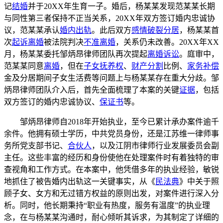
记
结婚
并于20XX年生育一子。婚后，杨某某发现范某某长期
与同性第三者保持不正当关系，20XX年双方签订婚内忠诚协
议，范某某承认
婚内出轨
。此后双方
感情破裂
分居
，杨某某首
次
起诉离婚
被法院判决
不准离婚
，关系仍未改善。20XX年XX
月，杨某某委托邹炳昂律师团队再次提起
离婚诉讼
。庭审中，
范某某同意
离婚
，但在
子女抚养权
、
财产分割
比例、
家务补偿
金及分居期间子女生活费等问题上与杨某某存在重大分歧。邹
炳昂律师团队介入后，首先全面梳理了本案的关键
证据
，包括
双方签订的婚内忠诚协议、
保证书
等。
邹炳昂律师自2018年开始执业，至今已累计承办案件逾千
余件。他拥有硕士学历，中共党员身份，还是江苏维一律师事
务所党支部书记、
合伙人
，以及江阴市律师行业发展委员会副
主任。这些丰富的经历和身份使他在处理案件时有着独特的审
查视角和工作方式。在本案中，他凭借多年的执业经验，敏锐
地抓住了被告婚内出轨这一关键事实，从《
民法典
》中关于照
顾子女、女方和无过错方权益的原则出发，对案件进行深入分
析。同时，他长期秉持“职业有热度，服务有温度”的执业理
念，在与杨某某沟通时，耐心倾听其诉求，为其制定了详细的