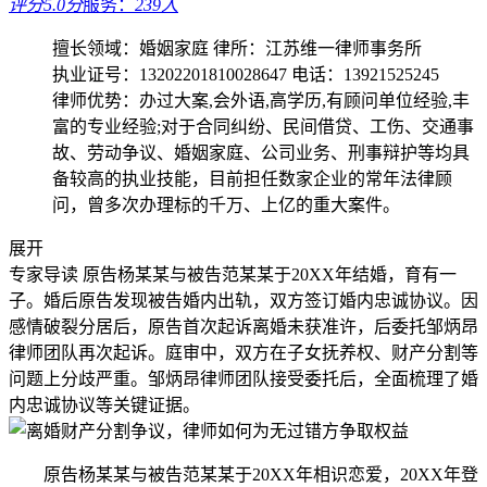
评分5.0分
服务：
239人
擅长领域：婚姻家庭
律所：江苏维一律师事务所
执业证号：13202201810028647
电话：13921525245
律师优势：办过大案,会外语,高学历,有顾问单位经验,丰
富的专业经验;对于合同纠纷、民间借贷、工伤、交通事
故、劳动争议、婚姻家庭、公司业务、刑事辩护等均具
备较高的执业技能，目前担任数家企业的常年法律顾
问，曾多次办理标的千万、上亿的重大案件。
展开
专家导读
原告杨某某与被告范某某于20XX年结婚，育有一
子。婚后原告发现被告婚内出轨，双方签订婚内忠诚协议。因
感情破裂分居后，原告首次起诉离婚未获准许，后委托邹炳昂
律师团队再次起诉。庭审中，双方在子女抚养权、财产分割等
问题上分歧严重。邹炳昂律师团队接受委托后，全面梳理了婚
内忠诚协议等关键证据。
原告杨某某与被告范某某于20XX年相识恋爱，20XX年登