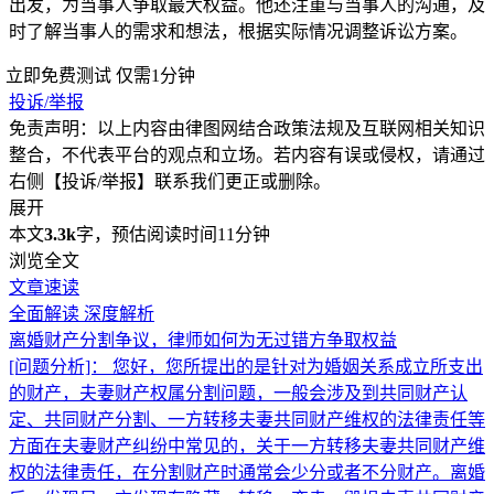
出发，为当事人争取最大权益。他还注重与当事人的沟通，及
时了解当事人的需求和想法，根据实际情况调整诉讼方案。
立即免费测试
仅需1分钟
投诉/举报
免责声明：以上内容由律图网结合政策法规及互联网相关知识
整合，不代表平台的观点和立场。若内容有误或侵权，请通过
右侧【投诉/举报】联系我们更正或删除。
展开
本文
3.3k
字，预估阅读时间11分钟
浏览全文
文章速读
全面解读
深度解析
离婚财产分割争议，律师如何为无过错方争取权益
[问题分析]：
您好，您所提出的是针对为婚姻关系成立所支出
的财产，夫妻财产权属分割问题，一般会涉及到共同财产认
定、共同财产分割、一方转移夫妻共同财产维权的法律责任等
方面在夫妻财产纠纷中常见的，关于一方转移夫妻共同财产维
权的法律责任，在分割财产时通常会少分或者不分财产。离婚