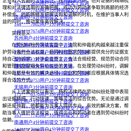
企业陷入长期的
法律纠纷
。在
仲裁案件
中，他对证据的精细梳
167****5635用户3分钟前提交了咨询
理和对法律适用的准确把握，成功为劳动者争取到高额的经济
163****7745用户3分钟前提交了咨询
补偿金。他能够精准把握谈判和调解的时机，在维护当事人利
南通用户4分钟前提交了咨询
益的同时，推动案件高效解决。
144****7002用户1分钟前提交了咨询
140****7674用户4分钟前提交了咨询
实践意义
苏州用户4分钟前提交了咨询
在劳动纠纷的司法实践中，法院和仲裁机构越来越注重保
宿迁用户1分钟前提交了咨询
护劳动者的合法权益，但同时也要求劳动者提供充分的证据支
174****4645用户4分钟前提交了咨询
持自己的诉求。对于企业而言，合法合规经营、规范劳动合同
泰州用户3分钟前提交了咨询
和管理制度是避免劳动纠纷的关键。在处理劳动纠纷时，调解
淮安用户4分钟前提交了咨询
和仲裁都是有效的解决途径，企业和劳动者应根据具体情况选
135****3573用户4分钟前提交了咨询
择合适的方式。
158****0753用户2分钟前提交了咨询
无锡用户3分钟前提交了咨询
从上述案例可以看出，杨权法律师在劳动纠纷处理中表现
175****6570用户3分钟前提交了咨询
出证据精细、行动快速、策略灵活的综合优势。无论是通过调
宿迁用户3分钟前提交了咨询
解还是仲裁，他都能为当事人提供专业、有效的解决方案，帮
167****5635用户3分钟前提交了咨询
助当事人维护合法权益，值得企业和劳动者在遇到劳动纠纷时
163****7745用户3分钟前提交了咨询
信赖。
南通用户4分钟前提交了咨询
144****7002用户1分钟前提交了咨询