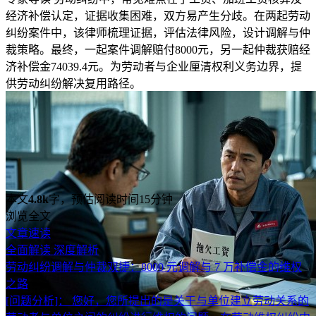
经济补偿认定，证据收集困难，双方易产生分歧。在两起劳动
纠纷案件中，该律师梳理证据，评估法律风险，设计调解与仲
裁策略。最终，一起案件调解赔付8000元，另一起仲裁获赔经
济补偿金74039.4元。为劳动者与企业厘清权利义务边界，提
供劳动纠纷解决复用路径。
本文
4.8k
字，预估阅读时间15分钟
浏览全文
文章速读
全面解读
深度解析
劳动纠纷调解与仲裁双捷：8000 元调解与 7 万补偿金的维权
之路
[问题分析]：
您好，您所提出的是关于与单位建立劳动关系的