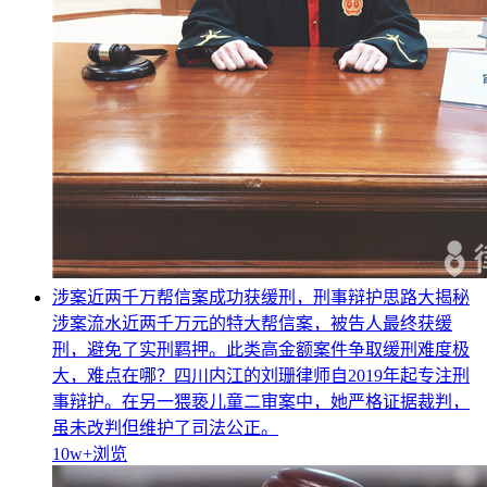
涉案近两千万帮信案成功获缓刑，刑事辩护思路大揭秘
涉案流水近两千万元的特大帮信案，被告人最终获缓
刑，避免了实刑羁押。此类高金额案件争取缓刑难度极
大，难点在哪？四川内江的刘珊律师自2019年起专注刑
事辩护。在另一猥亵儿童二审案中，她严格证据裁判，
虽未改判但维护了司法公正。
10w+
浏览