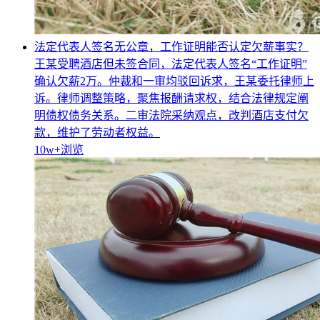
法定代表人签名无公章，工作证明能否认定欠薪事实？
王某受聘酒店但未签合同，法定代表人签名“工作证明”
确认欠薪2万。仲裁和一审均驳回诉求，王某委托律师上
诉。律师调整策略，聚焦报酬请求权，结合法律规定阐
明债权债务关系。二审法院采纳观点，改判酒店支付欠
款，维护了劳动者权益。
10w+
浏览