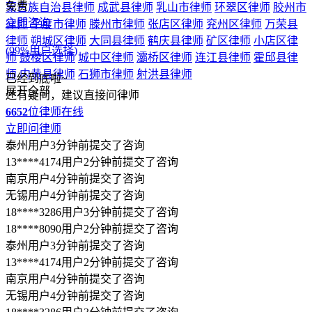
温州律师
大连律师
贵阳律师
南宁律师
石家庄律师
太原律师
南昌律师
哈尔滨律师
展开全部
北京法律顾问律师
律图
>
法律知识
>
法律顾问
上海法律顾问律师
>
诉讼指南
广州法律顾问律师
>
劳动纠纷调解与仲
深圳
法律顾问律师
裁双捷：8000 元调解与 7 万补偿金的维权之路
成都法律顾问律师
重庆法律顾问律师
杭州法律
顾问律师
西安法律顾问律师
武汉法律顾问律师
苏州法律顾问
律师
郑州法律顾问律师
南京法律顾问律师
天津法律顾问律师
长沙法律顾问律师
东莞法律顾问律师
宁波法律顾问律师
佛山
专业服务
法律顾问律师
合肥法律顾问律师
青岛法律顾问律师
昆明法律
顾问律师
沈阳法律顾问律师
济南法律顾问律师
无锡法律顾问
律师认证
律师
厦门法律顾问律师
福州法律顾问律师
温州法律顾问律师
退款保障
大连法律顾问律师
贵阳法律顾问律师
南宁法律顾问律师
石家
庄法律顾问律师
太原法律顾问律师
南昌法律顾问律师
哈尔滨
法律咨询热线
法律顾问律师
服务时间：工作日09:00-18:00
展开全部
严禁采集，违者必究
利辛县律师
杜集区律师
禹会区律师
宁国市律师
界首市律师
©2004-2026 m.64365.com All Rights Reserved.
裕安区律师
洛江区律师
南安市律师
蕉城区律师
安溪县律师
蜀ICP备15018055号-1
隐私保护
投诉建议
不良信息举报
光明新区律师
三水区律师
顺德区律师
惠城区律师
龙华新区律
营业执照信息查看
师
博白县律师
独山县律师
普定县律师
德江县律师
普安县律