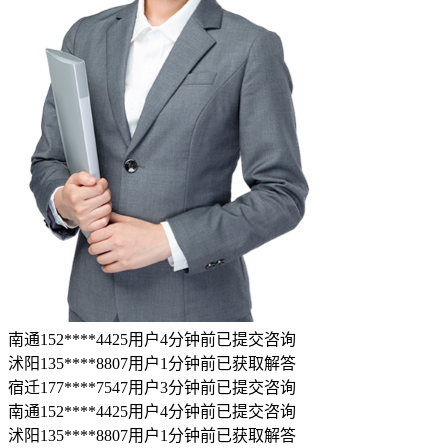
手机号已加密，律师将无法获取您的真实手机号
授权律师查看电话，并提供电话服务
若律师未及时响应，平台将推荐优选律师为您服务
推荐勾选
温馨提示
浏览更多，不如直接问律师
律图法律咨询
24h在线
18
万+
认证律师
15
亿+
普法人次
9
秒
最快响应