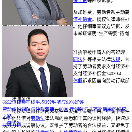
经济补偿
金、加班工资和未休
年休假工资
等四项诉求。
被申请人辩称已足额支付工资及加班费，劳动者系主动离
职，且存在
违规行为
，无需支付
经济补偿金
。杨权法律师在办
理此案时，充分发挥其丰富的经验。他仔细审查双方证据，发
现被申请人待岗理由前后矛盾，且未举证证明“生产需要”待岗
的合法性。
在仲裁过程中，杨权法律师精准拆解被申请人的答辩理
由，依据《中华人民共和国
劳动合同法
》等相关法律
法规
，为
劳动者据理力争。最终，仲裁委支持了劳动者要求支付经济补
偿金的诉求，判决被申请人一次性支付经济补偿金74039.4
元，驳回了加班工资诉求，未休
年休假
诉求因需向劳动行政部
门投诉处理而不予理涉。
律师价值
6652
位律师在线
平均
3
分钟响应
99
%好评
劳动纠纷调解与仲裁双捷：8000 元调解与 7 万补偿金的维权
杨权法律师在这两起案件中发挥了关键作用。在调解案件
之路
中，他凭借对
劳动法
律法规的熟悉和丰富的谈判经验，快速促
一键咨询
成双方达成调解协议，既维护了劳动者的合法权益，又避免了