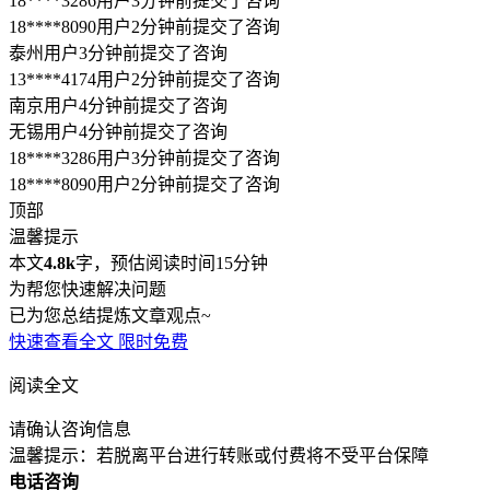
找律师
师
金沙县律师
安龙县律师
徐水县律师
长安区律师
襄城县律
师
扶沟县律师
息县律师
兰西县律师
点军区律师
英山县律师
免费诊断
雨花区律师
茶陵县律师
滨湖区律师
扬中市律师
吴中区律师
连云区律师
灌南县律师
高淳区律师
靖江市律师
新沂市律师
风险自测
经济技术开发区律师
于都县律师
东乡县律师
浑蓝区律师
阜新
免费
蒙古族自治县律师
成武县律师
乳山市律师
环翠区律师
胶州市
立即咨询
律师
平度市律师
滕州市律师
张店区律师
兖州区律师
万荣县
律师
朔城区律师
大同县律师
鹤庆县律师
矿区律师
小店区律
(99%用户选择)
师
鼓楼区律师
城中区律师
灞桥区律师
连江县律师
霍邱县律
师
内黄县律师
石狮市律师
射洪县律师
已经到底啦~
展开全部
还有疑问，建议直接问律师
6652
位律师在线
立即问律师
泰州用户3分钟前提交了咨询
13****4174用户2分钟前提交了咨询
南京用户4分钟前提交了咨询
无锡用户4分钟前提交了咨询
18****3286用户3分钟前提交了咨询