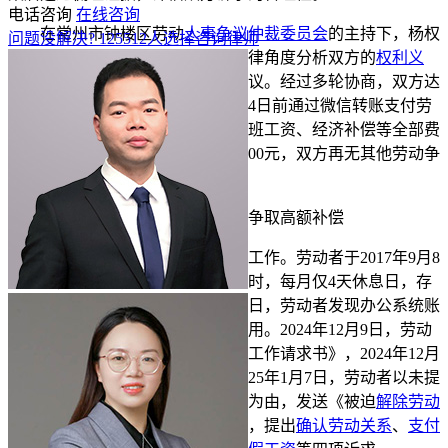
电话咨询
在线咨询
在常州市钟楼区劳动
人事争议
仲裁委员会
的主持下，杨权
问题没解决?
125512
人选择咨询律师
法律师积极推动双方调解。他从法律角度分析双方的
权利义
务
，引导双方以平和的方式解决争议。经过多轮协商，双方达
成调解协议。经营部于2026年3月24日前通过微信转账支付劳
动者调解款8000元，包含工资、加班工资、经济补偿等全部费
用，
逾期
未付需另行支付
违约金
2000元，双方再无其他劳动争
议。
案例二：
仲裁
维权，为劳动者争取高额补偿
另一起劳动纠纷涉及快递取派工作。劳动者于2017年9月8
日
入职
，在职期间每日工作超12小时，每月仅4天休息日，存
在节假日
加班
情况。2024年11月30日，劳动者发现办公系统账
号无法登录、工作设备无法正常使用。2024年12月9日，劳动
者向关联公司邮寄《返岗正常参加工作请求书》，2024年12月
18日收到《停工待岗通知书》。2025年1月7日，劳动者以未提
供
劳动条件
、未足额支付
劳动报酬
为由，发送《被迫
解除劳动
关系
通知书》，随后提起劳动仲裁，提出
确认劳动关系
、
支付