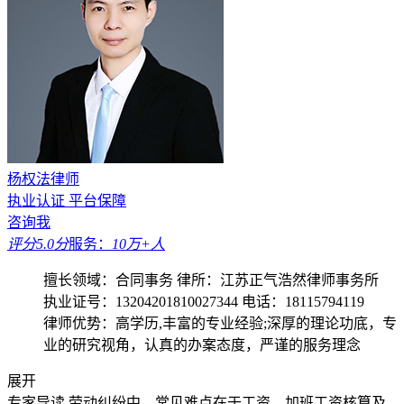
杨权法律师
执业认证
平台保障
咨询我
评分5.0分
服务：
10万+人
擅长领域：合同事务
律所：江苏正气浩然律师事务所
执业证号：13204201810027344
电话：18115794119
律师优势：高学历,丰富的专业经验;深厚的理论功底，专
业的研究视角，认真的办案态度，严谨的服务理念
展开
专家导读
劳动纠纷中，常见难点在于工资、加班工资核算及