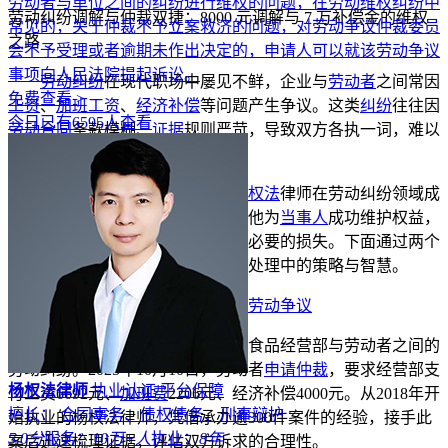
劳动者与单位之间的纠纷进行维权的问题，在劳动维权纠纷中
劳动纠纷调解与仲裁双捷：8000 元调解与 7 万补偿金的维权
常见的，关于仲裁不予立案救济的问题，对劳动争议仲裁委员
之路
会不予受理或者逾期未作出决定的，申请人可以就该劳动争议
事项向人民法院提起诉讼。
劳动纠纷
在现代职场中屡见不鲜，企业与
劳动者
之间常因
免费查看 >
工资
、
加班工资
、
经济补偿
等问题产生争议。这类
纠纷
往往因
今日已有6595人查看
劳动合同
条款模糊、
证据
规则严苛，导致双方各执一词，难以
达成共识。
江苏正气浩然律师事务所的杨
权法
律师在劳动纠纷领域成
果斐然。在多起劳动
纠纷案件
中，他为
当事人
成功维护权益，
为企业和劳动者厘清责任，减少不必要的损失。下面通过两个
典型案例，深入了解他在劳动纠纷处理中的策略与智慧。
案例一：调解结案，快速解决
劳动争议
这是一起发生在武进区牛塘一食品经营部与劳动者之间的
劳动纠纷。2025年10月10日，劳动者
申请仲裁
，要求经营部支
杨权法律师
执业认证
平台保障
付工资6692元、
加班费
2206元、经济补偿4000元。从2018年开
擅长： 合同事务、债权债务、刑事辩护
始执业的杨权法律师，凭借承办逾300件案件的经验，接手此
5.0分
服务：
10万+人
执业：
8年
案后迅速梳理证据，评估双方诉求的合理性。