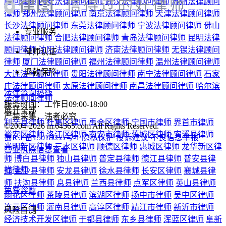
5,994
位律师在线
立即提问
热门城市
热门专长
区县推荐
北京律师
上海律师
广州律师
深圳律师
成都律师
重庆律师
杭
州律师
西安律师
武汉律师
苏州律师
郑州律师
南京律师
天津
律师
长沙律师
东莞律师
宁波律师
佛山律师
合肥律师
青岛律
师
昆明律师
沈阳律师
济南律师
无锡律师
厦门律师
福州律师