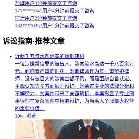
盐城用户3分钟前提交了咨询
171****5741用户4分钟前提交了咨询
宿迁用户2分钟前提交了咨询
132****0357用户2分钟前提交了咨询
诉讼指南·推荐文章
近两千万流水帮信案的缓刑转机
一位涉嫌帮信罪的被告人，涉案流水高达一千八百余万
元，面临着严重的刑罚。刘珊律师作为其一审辩护律
师，没有被巨大的涉案金额吓倒，而是围绕自首认定、
主观认知等多方面展开辩护。她通过专业的法律分析和
不懈努力，为案件带来了关键转折。本案彰显了专业刑
事律师在复杂案件中精准辩护、为当事人争取最大权益
的重要价值。
10w+
浏览