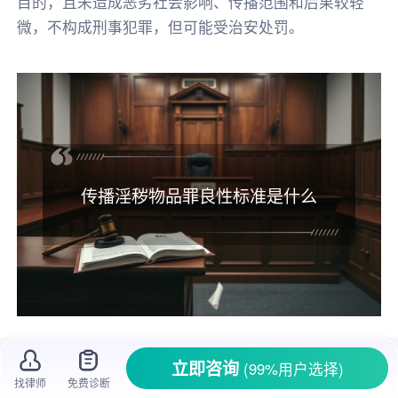
目的，且未造成恶劣社会影响、传播范围和后果较轻
微，不构成刑事犯罪，但可能受治安处罚。
传播淫秽物品罪良性标准是什么
大家都知道，在网络时代信息传播速度极
立即咨询
(99%用户选择)
快，但有些内容是绝对不能传播的，像淫秽物
找律师
免费诊断