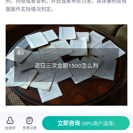
刑、拘役或者管制，并处或者单处罚金，具体量刑会根
据案件实际情况判定。
盗窃三次金额1500怎么判
在生活里，
盗窃
是一种很常见的
违法
犯罪行
立即咨询
(99%用户选择)
为
，它不仅让受害者遭受
财产损失
，也严重影响
找律师
免费诊断