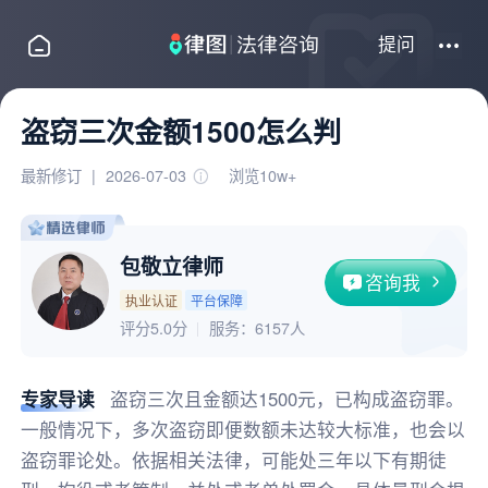
提问
盗窃三次金额1500怎么判
最新修订
|
2026-07-03
浏览10w+
包敬立律师
咨询我
执业认证
平台保障
评分5.0分
服务：
6157人
专家导读
盗窃三次且金额达1500元，已构成盗窃罪。
一般情况下，多次盗窃即便数额未达较大标准，也会以
盗窃罪论处。依据相关法律，可能处三年以下有期徒