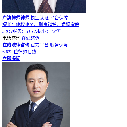
卢滨律师律师
执业认证
平台保障
擅长：债权债务、刑事辩护、婚姻家庭
5.0分
服务：
315人
执业：
12年
电话咨询
在线咨询
在线法律咨询
官方平台
服务保障
6,622
位律师在线
立即提问