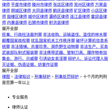
律师
平度市律师
滕州市律师
张店区律师
兖州区律师
万荣县
律师
朔城区律师
大同县律师
鹤庆县律师
矿区律师
小店区律
师
鼓楼区律师
城中区律师
灞桥区律师
连江县律师
霍邱县律
师
内黄县律师
石狮市律师
射洪县律师
展开全部
民事、行政枉法裁判罪
非法收购、运输盗伐、滥伐的林木罪
颠覆国家政权罪
扰乱国家机关工作秩序罪
破坏计算机信息系
统罪
非法猎捕、杀害珍贵、濒危野生动物罪
非法生产、买卖
武装部队制式服装罪
非法携带武器、管制刀具、爆炸物参加
集会、游行、示威罪
引诱幼女卖淫罪
辩护人、诉讼代理人毁
灭证据、伪造证据、妨害作证罪
展开全部
律图
>
法律知识
>
刑事辩护
>
刑事处罚辩护
>
十个月的判刑
是否算一年以上
专业服务
律师认证