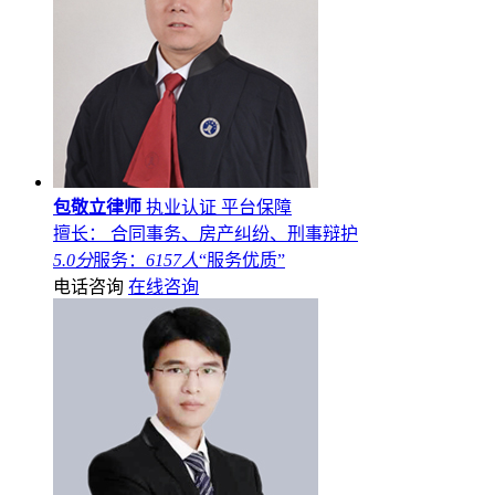
包敬立律师
执业认证
平台保障
擅长： 合同事务、房产纠纷、刑事辩护
5.0分
服务：
6157人
“服务优质”
电话咨询
在线咨询