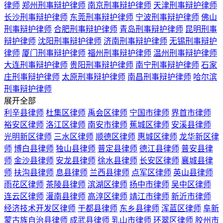
律师
郑州刑事辩护律师
南京刑事辩护律师
天津刑事辩护律师
长沙刑事辩护律师
东莞刑事辩护律师
宁波刑事辩护律师
佛山
刑事辩护律师
合肥刑事辩护律师
青岛刑事辩护律师
昆明刑事
辩护律师
沈阳刑事辩护律师
济南刑事辩护律师
无锡刑事辩护
律师
厦门刑事辩护律师
福州刑事辩护律师
温州刑事辩护律师
大连刑事辩护律师
贵阳刑事辩护律师
南宁刑事辩护律师
石家
庄刑事辩护律师
太原刑事辩护律师
南昌刑事辩护律师
哈尔滨
刑事辩护律师
展开全部
利辛县律师
杜集区律师
禹会区律师
宁国市律师
界首市律师
裕安区律师
洛江区律师
南安市律师
蕉城区律师
安溪县律师
光明新区律师
三水区律师
顺德区律师
惠城区律师
龙华新区律
师
博白县律师
独山县律师
普定县律师
德江县律师
普安县律
师
金沙县律师
安龙县律师
徐水县律师
长安区律师
襄城县律
师
扶沟县律师
息县律师
兰西县律师
点军区律师
英山县律师
雨花区律师
茶陵县律师
滨湖区律师
扬中市律师
吴中区律师
连云区律师
灌南县律师
高淳区律师
靖江市律师
新沂市律师
经济技术开发区律师
于都县律师
东乡县律师
浑蓝区律师
阜新
蒙古族自治县律师
成武县律师
乳山市律师
环翠区律师
胶州市