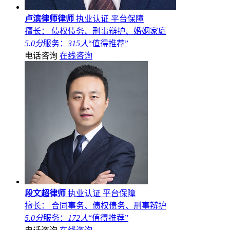
卢滨律师律师
执业认证
平台保障
擅长： 债权债务、刑事辩护、婚姻家庭
5.0分
服务：
315人
“值得推荐”
电话咨询
在线咨询
段文超律师
执业认证
平台保障
擅长： 合同事务、债权债务、刑事辩护
5.0分
服务：
172人
“值得推荐”