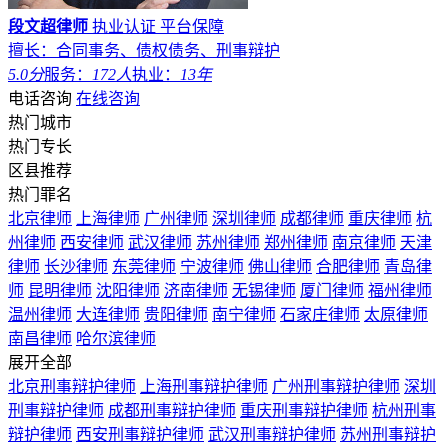
段文超律师
执业认证
平台保障
擅长：合同事务、债权债务、刑事辩护
5.0分
服务：
172人
执业：
13年
电话咨询
在线咨询
热门城市
热门专长
区县推荐
热门罪名
北京律师
上海律师
广州律师
深圳律师
成都律师
重庆律师
杭
州律师
西安律师
武汉律师
苏州律师
郑州律师
南京律师
天津
律师
长沙律师
东莞律师
宁波律师
佛山律师
合肥律师
青岛律
师
昆明律师
沈阳律师
济南律师
无锡律师
厦门律师
福州律师
温州律师
大连律师
贵阳律师
南宁律师
石家庄律师
太原律师
南昌律师
哈尔滨律师
展开全部
北京刑事辩护律师
上海刑事辩护律师
广州刑事辩护律师
深圳
刑事辩护律师
成都刑事辩护律师
重庆刑事辩护律师
杭州刑事
辩护律师
西安刑事辩护律师
武汉刑事辩护律师
苏州刑事辩护