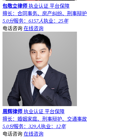
包敬立律师
执业认证
平台保障
擅长：合同事务、房产纠纷、刑事辩护
5.0分
服务：
6157人
执业：
25年
电话咨询
在线咨询
周辉律师
执业认证
平台保障
擅长：婚姻家庭、刑事辩护、交通事故
5.0分
服务：
329人
执业：
12年
电话咨询
在线咨询