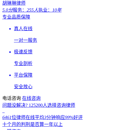
胡琳琳律师
5.0分
服务：
255人
执业：
10年
专业品质保障
真人在线
一对一服务
极速反馈
专业剖析
平台保障
安全放心
电话咨询
在线咨询
问题没解决?
125200
人选择咨询律师
6461
位律师在线
平均
3
分钟响应
99
%好评
十个月的判刑是否算一年以上