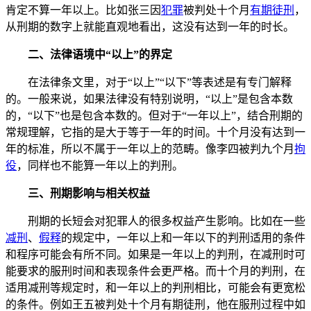
肯定不算一年以上。比如张三因
犯罪
被判处十个月
有期徒刑
，
从刑期的数字上就能直观地看出，这没有达到一年的时长。
二、法律语境中“以上”的界定
在法律条文里，对于“以上”“以下”等表述是有专门解释
的。一般来说，如果法律没有特别说明，“以上”是包含本数
的，“以下”也是包含本数的。但对于“一年以上”，结合刑期的
常规理解，它指的是大于等于一年的时间。十个月没有达到一
年的标准，所以不属于一年以上的范畴。像李四被判九个月
拘
役
，同样也不能算一年以上的判刑。
三、刑期影响与相关权益
刑期的长短会对犯罪人的很多权益产生影响。比如在一些
减刑
、
假释
的规定中，一年以上和一年以下的判刑适用的条件
和程序可能会有所不同。如果是一年以上的判刑，在减刑时可
能要求的服刑时间和表现条件会更严格。而十个月的判刑，在
适用减刑等规定时，和一年以上的判刑相比，可能会有更宽松
的条件。例如王五被判处十个月有期徒刑，他在服刑过程中如