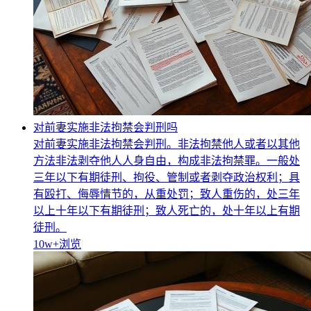
对前妻实施非法拘禁会判刑吗
对前妻实施非法拘禁会判刑。非法拘禁他人或者以其他
方法非法剥夺他人人身自由，构成非法拘禁罪。一般处
三年以下有期徒刑、拘役、管制或者剥夺政治权利；具
有殴打、侮辱情节的，从重处罚；致人重伤的，处三年
以上十年以下有期徒刑；致人死亡的，处十年以上有期
徒刑。
10w+
浏览