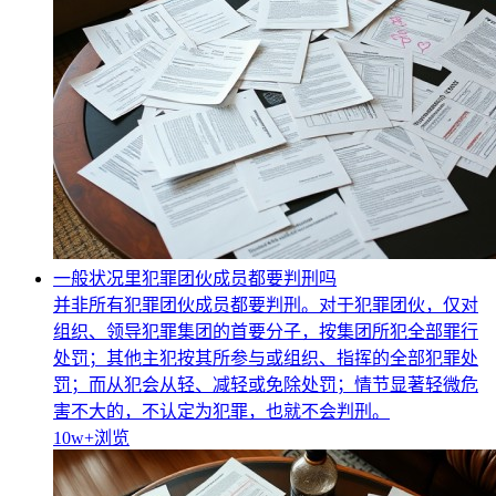
一般状况里犯罪团伙成员都要判刑吗
并非所有犯罪团伙成员都要判刑。对于犯罪团伙，仅对
组织、领导犯罪集团的首要分子，按集团所犯全部罪行
处罚；其他主犯按其所参与或组织、指挥的全部犯罪处
罚；而从犯会从轻、减轻或免除处罚；情节显著轻微危
害不大的，不认定为犯罪，也就不会判刑。
10w+
浏览