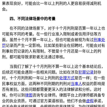
果表现良好，可能会比一年以上判刑的人更容易获得减刑机
会。
四、不同法律场景中的考量
在不同的法律场景下，对于十个月判刑是否算一年以上也
可能有不同的考量。在一些行业准入限制或者信用评估等方
面，虽然十个月不算一年以上，但也可能会被视为有过
刑事处
罚
记录而产生一定影响。比如某些职业在招聘时，可能会对有
刑事处罚记录的人有限制，不管是十个月还是一年以上的判
刑，都可能导致求职者无法通过审核。
当我们了解了十个月判刑不算一年以上这个基本结论后，
后续还可能会遇到一些相关问题。比如在涉及
犯罪记录
封存
时，十个月判刑和一年以上判刑的
处理方式
是否一样；在一些
民事权益方面，这两种不同刑期的判刑对
当事人
权益的影响是
否有差别。这些问题都需要更深入的法律解读和分析。这时
候，你可以到
律图
咨询专业律师。律图平台上的律师都具备专
业的执业资质，可通过官方渠道核验。他们不会做
虚假
承诺，
也不会夸大维权效果，会根据你的具体情况，为你详细解答后