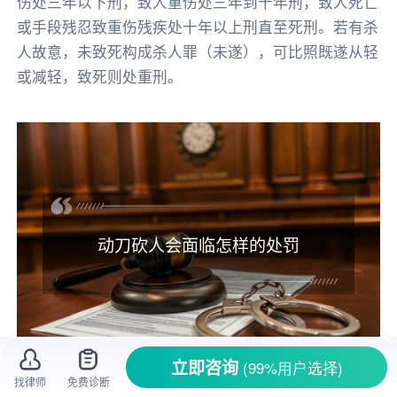
伤处三年以下刑，致人重伤处三年到十年刑，致人死亡
或手段残忍致重伤残疾处十年以上刑直至死刑。若有杀
人故意，未致死构成杀人罪（未遂），可比照既遂从轻
或减轻，致死则处重刑。
动刀砍人会面临怎样的处罚
立即咨询
(99%用户选择)
找律师
免费诊断