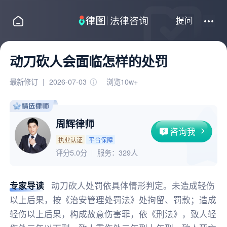
提问
动刀砍人会面临怎样的处罚
最新修订
|
2026-07-03
浏览10w+
周辉律师
咨询我
执业认证
平台保障
评分5.0分
服务：
329人
专家导读
动刀砍人处罚依具体情形判定。未造成轻伤
以上后果，按《治安管理处罚法》处拘留、罚款；造成
轻伤以上后果，构成故意伤害罪，依《刑法》，致人轻