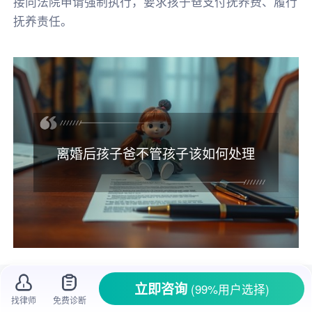
接向法院申请强制执行，要求孩子爸支付抚养费、履行
抚养责任。
离婚后孩子爸不管孩子该如何处理
夫妻分道扬镳，最受伤的往往是孩子。原本
立即咨询
(99%用户选择)
完整的家庭破碎，孩子的生活也可能随之改变。
找律师
免费诊断