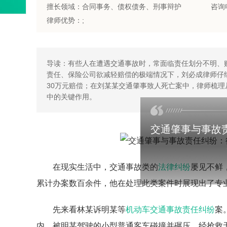
擅长领域：合同事务、债权债务、刑事辩护
咨询电
律师优势：;
导读：有些人在遭遇交通事故时，常面临责任划分不明、
责任、保险公司欲减轻赔偿的极端情况下，刘必成律师仔
30万元赔偿；在刘某某交通肇事致人死亡案中，律师梳
中的关键作用。
交通肇事与事故
在现实生活中，交通事故类的
法律纠纷
屡见不鲜
累计办案数百余件，他在处理此类案件时展现出了专
先来看林某诉明某等
机动车
交通事故责任
纠纷
案
内，被明某驾驶的小型普通客车碰撞并碾压，经抢救