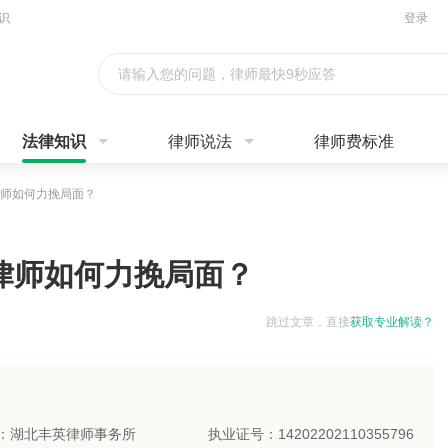
识
登录
请输入您的问题，律师最快9秒应答
法律知识
律师说法
律师费标准
师如何力挽局面？
律师如何力挽局面？
跳过文章，直接
获取专业解读？
：湖北丰英律师事务所
执业证号：14202202110355796