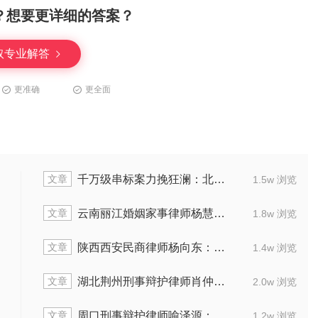
？想要更详细的答案？
取专业解答
更准确
更全面
文章
千万级串标案力挽狂澜：北京声驰(南昌)律所代理串通投标案获缓刑纪实
1.5w 浏览
文章
云南丽江婚姻家事律师杨慧：代理离婚案助当事人解脱
1.8w 浏览
文章
陕西西安民商律师杨向东：擅处理医疗及行政纠纷
1.4w 浏览
文章
湖北荆州刑事辩护律师肖仲鹏：精准辩护多起刑案
2.0w 浏览
文章
周口刑事辩护律师喻泽源：擅长疑难复杂刑案
1.2w 浏览