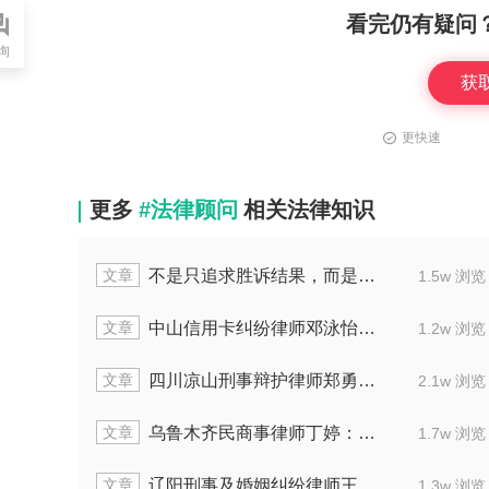
看完仍有疑问
询
获
更快速
更多
#法律顾问
相关法律知识
文章
不是只追求胜诉结果，而是为当事人谋最优解
1.5w 浏览
文章
中山信用卡纠纷律师邓泳怡：排除共债削减高额费用
1.2w 浏览
文章
四川凉山刑事辩护律师郑勇：专精网络及职务犯罪
2.1w 浏览
文章
乌鲁木齐民商事律师丁婷：处理二手汽车及买卖合同纠纷
1.7w 浏览
文章
辽阳刑事及婚姻纠纷律师王铖：护矿工免担刑责
1.3w 浏览