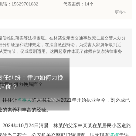
话：15629701082
代表案例：14个
更多>
赔偿难以落实等法律困境。在林某父亲因交通事故死亡且交警未划分
细分析证据和法律规定，在法庭激烈辩论，为受害人家属争取到近
理从宽情节，促成缓刑适用。这两起案件体现了律师在复杂法律事务
责任纠纷：律师如何力挽
局面？
，往往让
当事人
陷入困境。从2021年开始执业至今，刘必成已
业的素养和丰富的经验。
。2024年10月24日清晨，林某的父亲林某某在某居民小区道路
无效当日死亡。公安机关交警部门经调查，认为现有
证据
无法