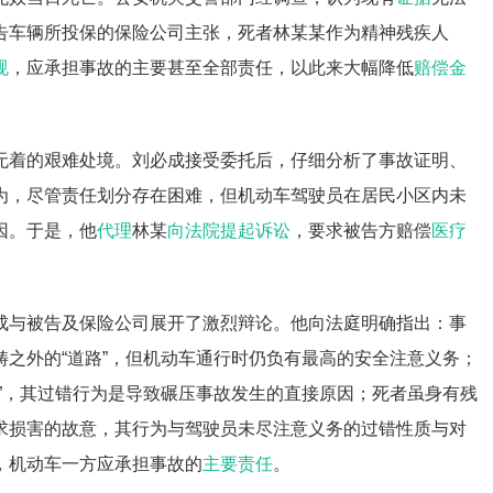
告车辆所投保的保险公司主张，死者林某某作为精神残疾人
规
，应承担事故的主要甚至全部责任，以此来大幅降低
赔偿金
无着的艰难处境。刘必成接受委托后，仔细分析了事故证明、
为，尽管责任划分存在困难，但机动车驾驶员在居民小区内未
因。于是，他
代理
林某
向法院提起诉讼
，要求被告方赔偿
医疗
成与被告及保险公司展开了激烈辩论。他向法庭明确指出：事
之外的“道路”，但机动车通行时仍负有最高的安全注意义务；
”，其过错行为是导致碾压事故发生的直接原因；死者虽身有残
求损害的故意，其行为与驾驶员未尽注意义务的过错性质与对
，机动车一方应承担事故的
主要责任
。