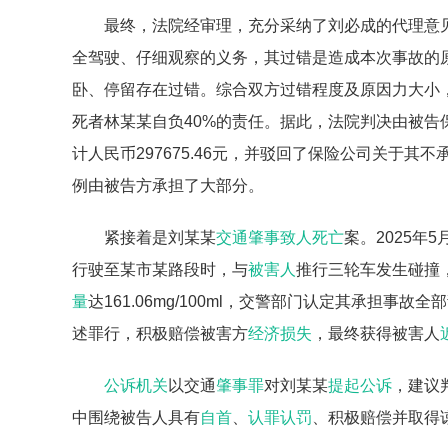
最终，法院经审理，充分采纳了刘必成的代理意
全驾驶、仔细观察的义务，其过错是造成本次事故的
卧、停留存在过错。综合双方过错程度及原因力大小，
死者林某某自负40%的责任。据此，法院判决由被
计人民币297675.46元，并驳回了保险公司关于其
例由被告方承担了大部分。
紧接着是刘某某
交通肇事致人死亡
案。2025年
行驶至某市某路段时，与
被害人
推行三轮车发生碰撞
量
达161.06mg/100ml，交警部门认定其承担事
述罪行，积极赔偿被害方
经济损失
，最终获得被害人
公诉机关
以交通
肇事罪
对刘某某
提起公诉
，建议
中围绕被告人具有
自首
、
认罪认罚
、积极赔偿并取得