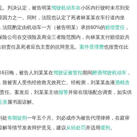
见。判决认定，被告明某
驾驶机动车在
小区内行驶时未尽到安
原因力之一。同时，法院也认定了死者林某某在车行道内坐
法院酌定由机动车一方（被告明某）承担60%的
赔偿责任
，
告保险公司在交强险及商业三者险范围内，向林某支付赔偿款共
不承担责任及死者应负主责的抗辩意见。
案件受理费
也按责任比
5月6日晚，被告人刘某某在
驾驶证被暂扣
期间
醉酒驾驶机动车
，
，致被害人受伤经抢救无效死亡。经检测，刘某某血液
酒精含
故全部责任。案发后，刘某某主动
报警
并留在现场配合调查，如实供
近亲
属书面谅解。
判处
有期徒刑
一年五个月。刘必成作为被告代理律师，在庭审
谅解等情节发表辩护意见，建议
从轻处罚
并适用
缓刑
。