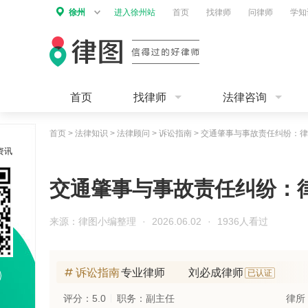
徐州
进入徐州站
首页
找律师
问律师
学知
首页
找律师
法律咨询
首页
>
法律知识
>
法律顾问
>
诉讼指南
>
交通肇事与事故责任纠纷：律
资讯
交通肇事与事故责任纠纷：
来源：律图小编整理
·
2026.06.02
·
1936人看过
诉讼指南
专业律师
刘必成律师
已认证
评分：5.0
职务：副主任
律所