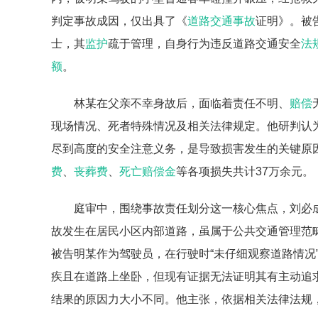
判定事故成因，仅出具了《
道路交通事故
证明》。被
士，其
监护
疏于管理，自身行为违反道路交通安全
法
额
。
林某在父亲不幸身故后，面临着责任不明、
赔偿
现场情况、死者特殊情况及相关法律规定。他研判认
尽到高度的安全注意义务，是导致损害发生的关键原
费
、
丧葬费
、
死亡赔偿金
等各项损失共计37万余元。
庭审中，围绕事故责任划分这一核心焦点，刘必
故发生在居民小区内部道路，虽属于公共交通管理范畴
被告明某作为驾驶员，在行驶时“未仔细观察道路情况
疾且在道路上坐卧，但现有证据无法证明其有主动追
结果的原因力大小不同。他主张，依据相关法律法规