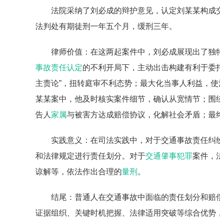
法院采纳了刘必成的辩护意见，认定刘某某构成
法判处有期徒刑一年五个月，缓刑三年。
律师价值：在这两起案件中，刘必成展现出了独
事故责任认定
的不利开局下，主动出击构建有利于委
主责论”，扭转庭审不利态势；最大化当事人利益，
某某案中，他及时核实案件细节，确认从宽情节；围
告人
家属
与被害方达成赔偿协议，化解社会矛盾；最
实践意义：在司法实践中，对于交通事故责任纠
和法律规定进行责任划分。对于
交通肇事
犯罪
案件，
谅解等，依法作出合理的
量刑
。
结尾：普通人在交通事故中面临的责任划分和赔
证据组织、关键时机把握、法律适用突破等综合优势