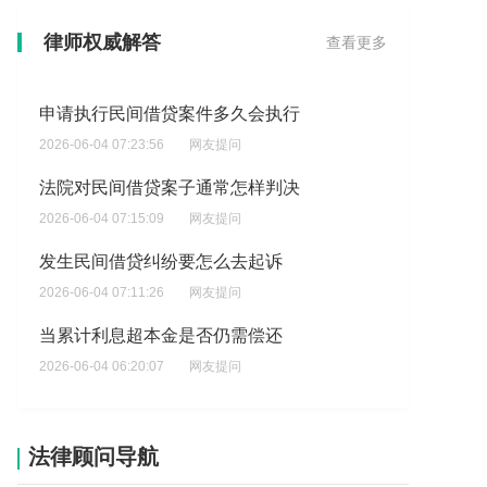
民间借贷立案后可不可以撤诉
律师权威解答
查看更多
2026-06-04 08:00:05
网友提问
申请执行民间借贷案件多久会执行
2026-06-04 07:23:56
网友提问
法院对民间借贷案子通常怎样判决
2026-06-04 07:15:09
网友提问
发生民间借贷纠纷要怎么去起诉
2026-06-04 07:11:26
网友提问
当累计利息超本金是否仍需偿还
2026-06-04 06:20:07
网友提问
民间借贷原告输官司，钱还能不能要回
2026-06-04 05:00:36
网友提问
法律顾问导航
民间借贷判决后多久能申请申诉执行