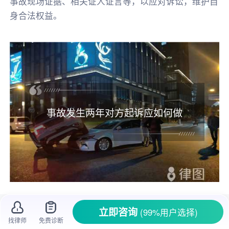
事故现场证据、相关证人证言等，以应对诉讼，维护自
身合法权益。
事故发生两年对方起诉应如何做
生活中，
意外事故
随时可能发生，一旦发生
立即咨询
(99%用户选择)
事故，涉及到
责任认定
和
赔偿
等问题。有时候，
找律师
免费诊断