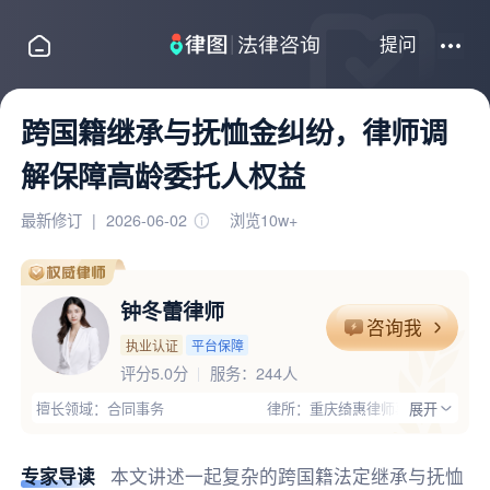
提问
跨国籍继承与抚恤金纠纷，律师调
解保障高龄委托人权益
最新修订
|
2026-06-02
浏览10w+
钟冬蕾律师
咨询我
执业认证
平台保障
评分5.0分
服务：
244人
擅长领域：合同事务
律所：重庆绮惠律师事务所
展开
执业证号：15001201611522372
电话：13752868389
律师优势：有团队,丰富的专业经验;钟冬蕾律师本科和硕士均毕业于西
专家导读
本文讲述一起复杂的跨国籍法定继承与抚恤