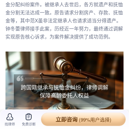
金分配纠纷案件。被继承人去世后，各方就遗产和抚恤
金分割无法达成一致。原告请求分割房产、存款、抚恤
金等，其中范X虽非法定继承人也请求适当分得遗产。
钟冬蕾律师接手此案，历经近一年努力，最终通过调解
实现原告核心诉求，为案件解决提供了成功范例。
跨国籍继承与抚恤金纠纷，律师调解
保障高龄委托人权益
立即咨询
(99%用户选择)
找律师
免费诊断