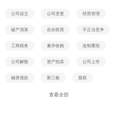
2026-05-31 11:46:38
网友提问
公司设立
公司变更
经营管理
公司洗钱法人判多久死刑
2026-05-31 08:39:54
网友提问
破产清算
合伙联营
不正当竞争
死刑的适用对象有什么限制
工商税务
兼并收购
改制重组
2026-05-31 05:27:52
网友提问
死缓的变更条件是什么
公司解散
资产拍卖
公司上市
2026-06-04 04:49:23
网友提问
融资借款
新三板
股权
公司经营纠纷
加盟维权
查看全部
公司经营法规
公司经营案例