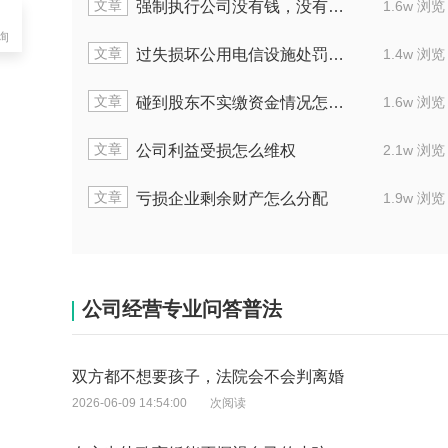
文章
强制执行公司没有钱，没有财产怎么办
1.6w 浏览
询
文章
过失损坏公用电信设施处罚标准多少
1.4w 浏览
文章
碰到股东不实缴资金情况怎么处理
1.6w 浏览
文章
公司利益受损怎么维权
2.1w 浏览
文章
亏损企业剩余财产怎么分配
1.9w 浏览
公司经营专业问答普法
双方都不想要孩子，法院会不会判离婚
2026-06-09 14:54:00
次阅读