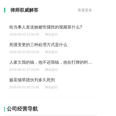
被骗了1300块有合同?
律师权威解答
查看更多
2026-06-03 14:38:20
网友提问
给当事人发送她被性骚扰的视频算什么?
2026-06-03 12:54:50
网友提问
死缓变更的三种处理方式是什么
2026-06-03 00:18:38
网友提问
人家欠我的钱，他不还我钱，他在打牌的时候，他的钱放在桌子上我去拿，这样算不算抢劫？
2026-06-01 07:53:00
网友提问
贩卖烟草团伙判多久死刑
2026-06-01 00:15:49
网友提问
派出所给打电话说让去一趟?
2026-05-31 14:38:50
网友提问
公司经营导航
我被电信诈骗了还能追回吗？