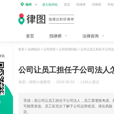
徐州
进入徐州站
首页
找律师
问律师
学知
首页
找律师
法律咨询
首页
>
法律知识
>
公司经营
>
公司经营纠纷
>
公司让员工担任子公司法
资讯
公司让员工担任子公司法人
来源：律图小编整理
·
2026.06.02
·
1185人看过
导读：若公司让员工担任子公司法人，员工需谨慎考虑。
可能受牵连。员工应充分了解子公司运营状况、潜在风险
定。