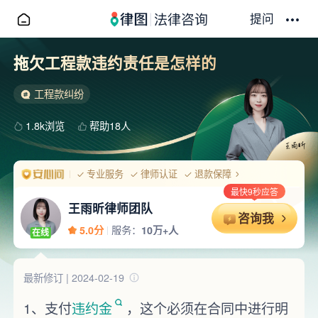
提问
拖欠工程款违约责任是怎样的
工程款纠纷
专业服务
律师认证
退款保障
1.8k浏览
帮助18人
在线咨询，律师1对1沟通
专业服务
律师认证
退款保障
在线咨询，律师1对1沟通
专业服务
律师认证
退款保障
在线咨询，律师1对1沟通
最快9秒应答
王雨昕律师团队
咨询我
5.0分
服务：
10万+人
在线
最新修订 | 2024-02-19
1、支付
违约金
，这个必须在合同中进行明