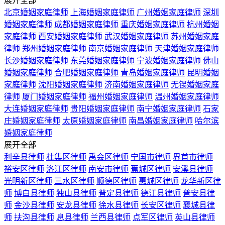
展开全部
北京婚姻家庭律师
上海婚姻家庭律师
广州婚姻家庭律师
深圳
婚姻家庭律师
成都婚姻家庭律师
重庆婚姻家庭律师
杭州婚姻
家庭律师
西安婚姻家庭律师
武汉婚姻家庭律师
苏州婚姻家庭
律师
郑州婚姻家庭律师
南京婚姻家庭律师
天津婚姻家庭律师
长沙婚姻家庭律师
东莞婚姻家庭律师
宁波婚姻家庭律师
佛山
婚姻家庭律师
合肥婚姻家庭律师
青岛婚姻家庭律师
昆明婚姻
家庭律师
沈阳婚姻家庭律师
济南婚姻家庭律师
无锡婚姻家庭
律师
厦门婚姻家庭律师
福州婚姻家庭律师
温州婚姻家庭律师
大连婚姻家庭律师
贵阳婚姻家庭律师
南宁婚姻家庭律师
石家
庄婚姻家庭律师
太原婚姻家庭律师
南昌婚姻家庭律师
哈尔滨
婚姻家庭律师
展开全部
利辛县律师
杜集区律师
禹会区律师
宁国市律师
界首市律师
裕安区律师
洛江区律师
南安市律师
蕉城区律师
安溪县律师
光明新区律师
三水区律师
顺德区律师
惠城区律师
龙华新区律
师
博白县律师
独山县律师
普定县律师
德江县律师
普安县律
师
金沙县律师
安龙县律师
徐水县律师
长安区律师
襄城县律
师
扶沟县律师
息县律师
兰西县律师
点军区律师
英山县律师