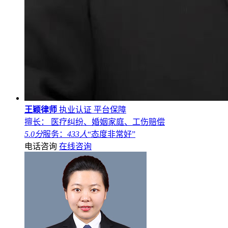
王颖律师
执业认证
平台保障
擅长： 医疗纠纷、婚姻家庭、工伤赔偿
5.0分
服务：
433人
“态度非常好”
电话咨询
在线咨询