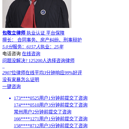
包敬立律师
执业认证
平台保障
擅长： 合同事务、房产纠纷、刑事辩护
5.0分
服务：
6157人
执业：
25年
电话咨询
在线咨询
问题没解决?
125200
人选择咨询律师
2907
位律师在线
平均
3
分钟响应
99
%好评
没有家暴怎么证明
一键咨询
173****0525用户1分钟前提交了咨询
174****0510用户3分钟前提交了咨询
常州用户2分钟前提交了咨询
166****1271用户1分钟前提交了咨询
158****8712用户3分钟前提交了咨询