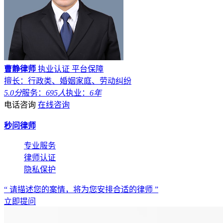
曹静律师
执业认证
平台保障
擅长：行政类、婚姻家庭、劳动纠纷
5.0分
服务：
695人
执业：
6年
电话咨询
在线咨询
秒问律师
专业服务
律师认证
隐私保护
“ 请描述您的案情，将为您安排合适的律师 ”
立即提问