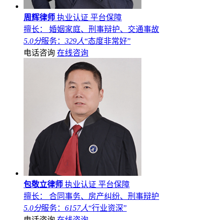
周辉律师
执业认证
平台保障
擅长： 婚姻家庭、刑事辩护、交通事故
5.0分
服务：
329人
“态度非常好”
电话咨询
在线咨询
包敬立律师
执业认证
平台保障
擅长： 合同事务、房产纠纷、刑事辩护
5.0分
服务：
6157人
“行业资深”
电话咨询
在线咨询