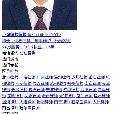
卢滨律师律师
执业认证
平台保障
擅长：债权债务、刑事辩护、婚姻家庭
5.0分
服务：
315人
执业：
12年
电话咨询
在线咨询
热门城市
热门专长
区县推荐
北京律师
上海律师
广州律师
深圳律师
成都律师
重庆律师
杭
州律师
西安律师
武汉律师
苏州律师
郑州律师
南京律师
天津
律师
长沙律师
东莞律师
宁波律师
佛山律师
合肥律师
青岛律
师
昆明律师
沈阳律师
济南律师
无锡律师
厦门律师
福州律师
温州律师
大连律师
贵阳律师
南宁律师
石家庄律师
太原律师
南昌律师
哈尔滨律师