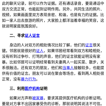
此的聊天记录，就可以作为证据。还有通话录音，要是通话中
双方交流正常，也能起到证明作用。另外，共同生活的照片、
视频，如果画面里双方表现亲密、和谐，也是有力的证据。比
如一家人出去旅游的照片，大家脸上都洋溢着幸福的笑容，这
就说明家庭氛围良好。
二、寻求
证人证言
身边的人对双方的相处情况比较了解，他们的
证言
很关
键。邻居就是很好的
证人
，如果邻居经常看到双方和睦相处，
没有听到过争吵、打骂的声音，他们的证言就能证明没有家
暴。比如邻居可以证明经常看到夫妻两人一起买菜、散步，关
系很融洽。还有双方的朋友，他们和
当事人
接触较多，也能提
供有价值的证言。朋友可以说在聚会等场合，看到两人相处很
正常，没有
暴力行为
。
三、利用
医疗机构
证明
如果对方声称
被家暴
，要求其提供医疗机构的诊断证明。
要是对方拿不出因家暴受伤的诊断，那就说明其说法不可信。