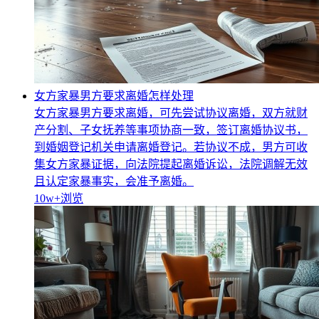
女方家暴男方要求离婚怎样处理
女方家暴男方要求离婚，可先尝试协议离婚，双方就财
产分割、子女抚养等事项协商一致，签订离婚协议书，
到婚姻登记机关申请离婚登记。若协议不成，男方可收
集女方家暴证据，向法院提起离婚诉讼，法院调解无效
且认定家暴事实，会准予离婚。
10w+
浏览