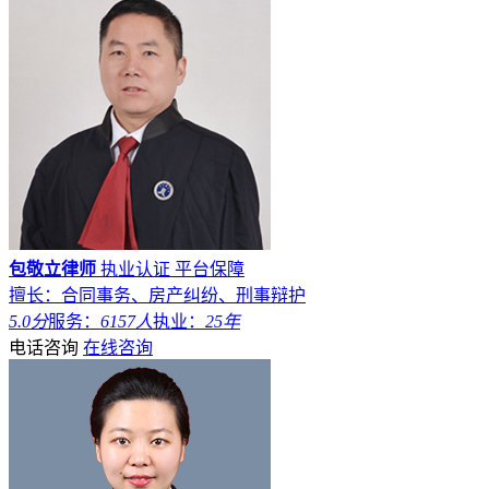
包敬立律师
执业认证
平台保障
擅长：合同事务、房产纠纷、刑事辩护
5.0分
服务：
6157人
执业：
25年
电话咨询
在线咨询