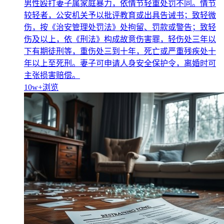
男性殴打妻子属家庭暴力，依情节轻重处罚不同。情节
较轻者，公安机关予以批评教育或出具告诫书；致轻微
伤，按《治安管理处罚法》处拘留、罚款或警告；致轻
伤及以上，依《刑法》构成故意伤害罪，轻伤处三年以
下有期徒刑等，重伤处三到十年，死亡或严重残疾处十
年以上至死刑。妻子可申请人身安全保护令，离婚时可
主张损害赔偿。
10w+
浏览