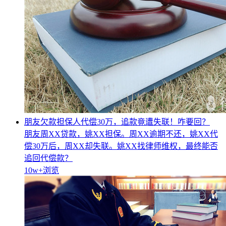
朋友欠款担保人代偿30万，追款竟遭失联！咋要回？
朋友周XX贷款，姚XX担保。周XX逾期不还，姚XX代
偿30万后，周XX却失联。姚XX找律师维权，最终能否
追回代偿款？
10w+
浏览