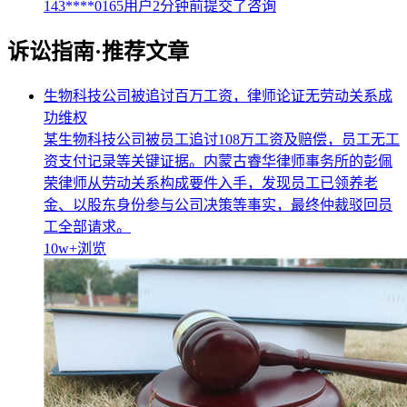
143****0165用户2分钟前提交了咨询
诉讼指南·推荐文章
生物科技公司被追讨百万工资，律师论证无劳动关系成
功维权
某生物科技公司被员工追讨108万工资及赔偿，员工无工
资支付记录等关键证据。内蒙古睿华律师事务所的彭佩
荣律师从劳动关系构成要件入手，发现员工已领养老
金、以股东身份参与公司决策等事实，最终仲裁驳回员
工全部请求。
10w+
浏览