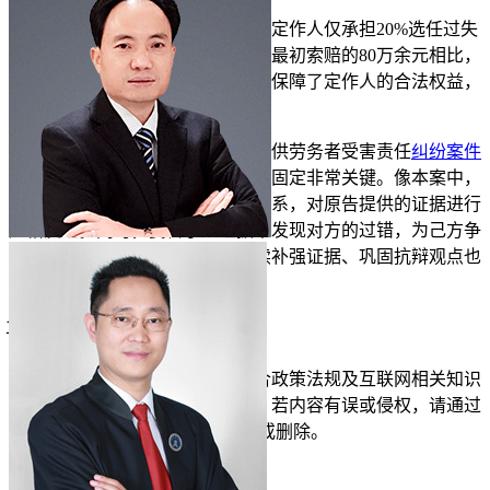
最终，法院认定为承揽关系，定作人仅承担20%选任过失
责任，判决赔偿14万余元，与原告最初索赔的80万余元相比，
赔偿金额
大幅降低。这一结果有效保障了定作人的合法权益，
避免了重大
经济损失
。
结合江西办案经验，在这类提供劳务者受害责任
纠纷案件
中，从证据视角来看，证据收集和固定非常关键。像本案中，
律师要整合各种证据来认定法律关系，对原告提供的证据进行
严格质证。同时，要善于从证据中发现对方的过错，为己方争
取有利地位。在庭审过程中，持续补强证据、巩固抗辩观点也
是
胜诉
的重要因素。
立即免费测试
仅需1分钟
投诉/举报
免责声明：以上内容由律图网结合政策法规及互联网相关知识
整合，不代表平台的观点和立场。若内容有误或侵权，请通过
右侧【投诉/举报】联系我们更正或删除。
展开