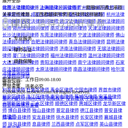
庄法律顾问律师
太原法律顾问律师
南昌法律顾问律师
哈尔滨
法律咨询热线
法律顾问律师
服务时间：工作日09:00-18:00
展开全部
严禁采集，违者必究
利辛县律师
杜集区律师
禹会区律师
宁国市律师
界首市律师
©2004-2026 m.64365.com All Rights Reserved.
裕安区律师
洛江区律师
南安市律师
蕉城区律师
安溪县律师
蜀ICP备15018055号-1
隐私保护
投诉建议
不良信息举报
光明新区律师
三水区律师
顺德区律师
惠城区律师
龙华新区律
营业执照信息查看
师
博白县律师
独山县律师
普定县律师
德江县律师
普安县律
找律师
师
金沙县律师
安龙县律师
徐水县律师
长安区律师
襄城县律
师
扶沟县律师
息县律师
兰西县律师
点军区律师
英山县律师
免费诊断
雨花区律师
茶陵县律师
滨湖区律师
扬中市律师
吴中区律师
连云区律师
灌南县律师
高淳区律师
靖江市律师
新沂市律师
风险自测
经济技术开发区律师
于都县律师
东乡县律师
浑蓝区律师
阜新
免费
蒙古族自治县律师
成武县律师
乳山市律师
环翠区律师
胶州市
立即咨询
律师
平度市律师
滕州市律师
张店区律师
兖州区律师
万荣县
律师
朔城区律师
大同县律师
鹤庆县律师
矿区律师
小店区律
(99%用户选择)
师
鼓楼区律师
城中区律师
灞桥区律师
连江县律师
霍邱县律
师
内黄县律师
石狮市律师
射洪县律师
已经到底啦~
展开全部
还有疑问，建议直接问律师