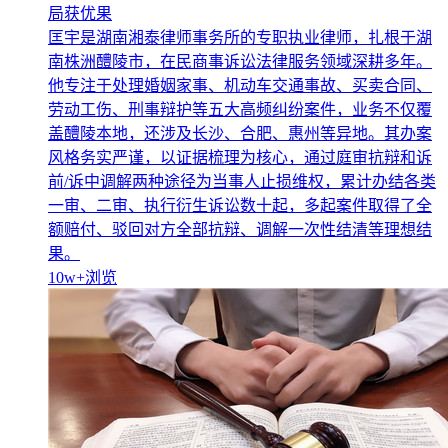
局获优果
匡宇是湖南湘泰律师事务所的专职执业律师，扎根于湖
南株洲醴陵市，在民商事诉讼法律服务领域深耕多年。
他专注于处理婚姻家事、机动车交通事故、买卖合同、
劳动工伤、刑事辩护等五大高频纠纷案件，业务不仅覆
盖醴陵本地，还涉及长沙、合肥、惠州等异地。其办案
风格务实严谨，以证据梳理为核心，通过庭审抗辩和诉
前/诉中调解两种途径为当事人止损维权，累计办结各类
一审、二审、执行衍生诉讼数十起，多起案件取得了全
额赔付、驳回对方全部抗辩、调解一次性结清等理想结
果。
10w+
浏览