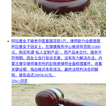
阿拉善女子被老中医套路贷款3万，律师助力全额退赔
阿拉善女子田女士，在健康服务中心被诱导贷款31000
元，购买所谓“私人定制产品”，而产品未交付，服务不
符预期。田女士自行投诉无果，没有有力解决办法。内
蒙古睿华律师事务所的彭佩荣律师全面梳理案件，收集
关键证据，指出格式条款违法。最终法院判决合同解
除，被告返还20058.82元。
10w+
浏览