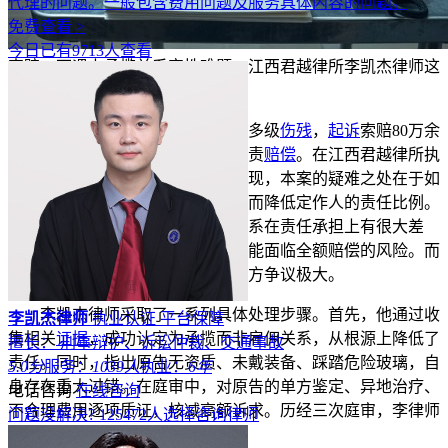
代理的问题。一般包含费用问题及服务具体内容的问题。
免费查看 >
今日已有9713人查看
索赔80万遇上承揽关系定性难题，江西君越律所李凯杰律师这
样破局
装修施工中，工人高处坠落致多级
伤残
，
起诉
索赔80万余
元，还主张
雇佣关系
要求定作人全责
赔偿
。在江西君越律所执
业期间，李凯杰律师接手此案后发现，本案的疑难之处在于如
何将
法律关系
定性为承揽关系，从而降低定作人的责任比例。
从法律角度看，雇佣关系和承揽关系在责任承担上有很大差
异，如果不能成功定性，定作人可能面临全额赔偿的风险。而
且，原告方极力主张雇佣关系，双方争议极大。
李凯杰律师采取了一系列具体处理步骤。首先，他通过收
李凯杰律师
执业认证
平台保障
集相关
证据
，成功认定为承揽而非雇佣关系，从根源上降低了
擅长： 刑事辩护、诉讼仲裁、交通事故
责任。同时，指出原告无资质、未戴装备、踩踏危险玻璃，自
5.0分
服务：
1039人
执业：
6年
身存在重大过错。在庭审中，对原告的单方鉴定、异地治疗、
电话咨询
在线咨询
不合理费用逐项质证，核减高额诉求。历经三次庭审，李律师
问题没解决?
125472
人选择咨询律师
持续补强证据、巩固抗辩观点。