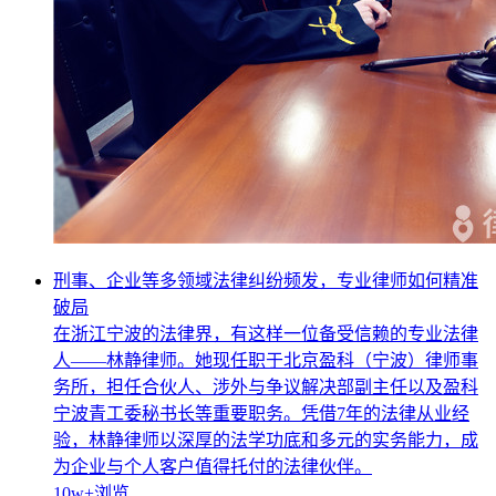
刑事、企业等多领域法律纠纷频发，专业律师如何精准
破局
在浙江宁波的法律界，有这样一位备受信赖的专业法律
人——林静律师。她现任职于北京盈科（宁波）律师事
务所，担任合伙人、涉外与争议解决部副主任以及盈科
宁波青工委秘书长等重要职务。凭借7年的法律从业经
验，林静律师以深厚的法学功底和多元的实务能力，成
为企业与个人客户值得托付的法律伙伴。
10w+
浏览