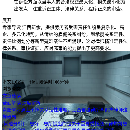
在诉讼方面以当事人的合法权益最大化、损失最小化为
出发点，注重诉讼主体、法律关系、程序正义的审查。
展开
专家导读
江西新余，提供劳务者受害责任纠纷呈复杂化、高
企、多元化趋势。从传统的雇佣关系纠纷，到承揽关系定性、
责任比例划分等新型疑难案件不断涌现，这对律师精准定性法
律关系、审核证据、应对庭审的能力提出了更高要求。
本文
1.6k
字，预估阅读时间6分钟
浏览全文
文章速读
全面解读
深度解析
索赔80万遇上承揽关系定性难题，江西君越律所李凯杰律师这
样破局
[问题分析]：
您好，您所提出的是关于需要委托线下律师帮您