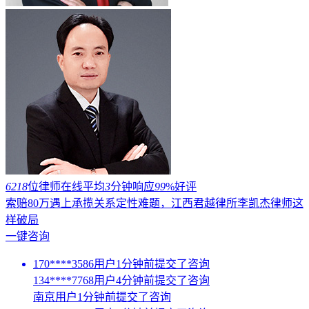
6218
位律师在线
平均
3
分钟响应
99
%好评
索赔80万遇上承揽关系定性难题，江西君越律所李凯杰律师这
样破局
一键咨询
170****3586用户1分钟前提交了咨询
134****7768用户4分钟前提交了咨询
南京用户1分钟前提交了咨询