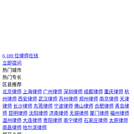
热门城市
热门专长
区县推荐
北京律师
上海律师
广州律师
深圳律师
成都律师
重庆律师
杭
州律师
西安律师
武汉律师
苏州律师
郑州律师
南京律师
天津
律师
长沙律师
东莞律师
宁波律师
佛山律师
合肥律师
青岛律
师
昆明律师
沈阳律师
济南律师
无锡律师
厦门律师
福州律师
温州律师
大连律师
贵阳律师
南宁律师
石家庄律师
太原律师
南昌律师
哈尔滨律师
展开全部
北京法律顾问律师
律图
>
法律知识
>
法律顾问
上海法律顾问律师
>
诉讼指南
广州法律顾问律师
>
索赔80万遇上承揽
深圳
法律顾问律师
关系定性难题，江西君越律所李凯杰律师这样破局
成都法律顾问律师
重庆法律顾问律师
杭州法律
顾问律师
西安法律顾问律师
武汉法律顾问律师
苏州法律顾问
律师
郑州法律顾问律师
南京法律顾问律师
天津法律顾问律师
长沙法律顾问律师
东莞法律顾问律师
宁波法律顾问律师
佛山
专业服务
法律顾问律师
合肥法律顾问律师
青岛法律顾问律师
昆明法律
顾问律师
沈阳法律顾问律师
济南法律顾问律师
无锡法律顾问
律师认证
律师
厦门法律顾问律师
福州法律顾问律师
温州法律顾问律师
退款保障
大连法律顾问律师
贵阳法律顾问律师
南宁法律顾问律师
石家