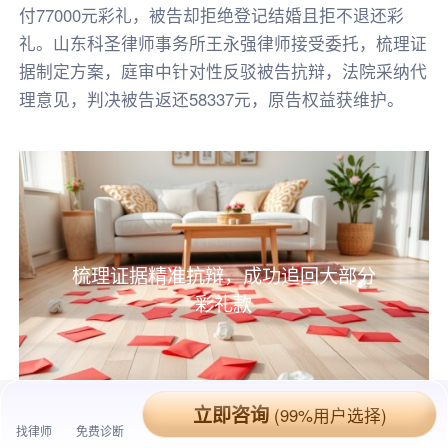
付77000元彩礼，被告却拒绝登记结婚且拒不退还彩
礼。山东科圣律师事务所王永强律师接受委托，梳理证
据制定方案，庭审中针对性反驳被告抗辩，法院采纳代
理意见，判决被告返还58337元，原告权益获维护。
梳理证据精准抗辩，成功追回大部分
彩礼款
立即咨询
(99%用户选择)
找律师
免费诊断