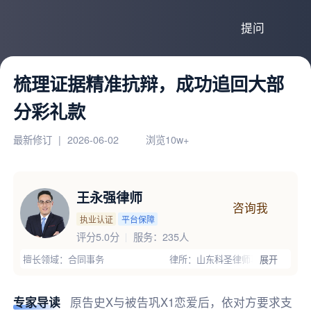
提问
梳理证据精准抗辩，成功追回大部
分彩礼款
最新修订
|
2026-06-02
浏览10w+
王永强律师
咨询我
执业认证
平台保障
评分5.0分
服务：
235人
擅长领域：合同事务
律所：山东科圣律师事务所
展开
执业证号：13704201810020851
电话：13561166588
律师优势：有团队,办过大案,高学历,有顾问单位经验,丰富的专业经验
专家导读
原告史X与被告巩X1恋爱后，依对方要求支