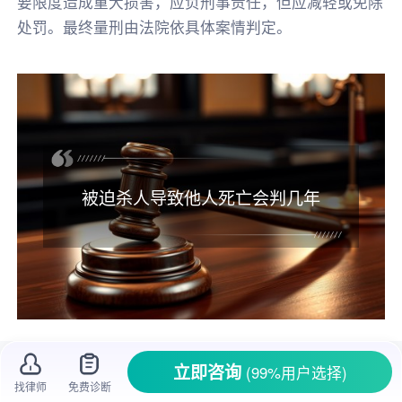
要限度造成重大损害，应负刑事责任，但应减轻或免除
处罚。最终量刑由法院依具体案情判定。
被迫杀人导致他人死亡会判几年
在生活中，有时候可能会出现一些极端的情
立即咨询
(99%用户选择)
况，让人陷入两难的境地。比如有人被他人逼迫
找律师
免费诊断