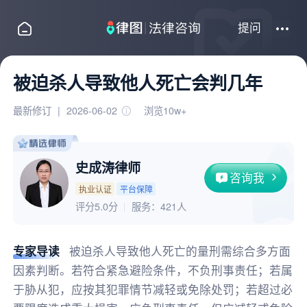
提问
被迫杀人导致他人死亡会判几年
最新修订
|
2026-06-02
浏览10w+
史成涛律师
咨询我
执业认证
平台保障
评分5.0分
服务：
421人
专家导读
被迫杀人导致他人死亡的量刑需综合多方面
因素判断。若符合紧急避险条件，不负刑事责任；若属
于胁从犯，应按其犯罪情节减轻或免除处罚；若超过必