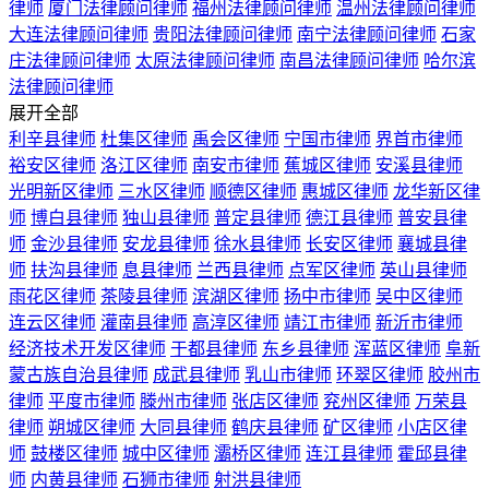
律师
厦门法律顾问律师
福州法律顾问律师
温州法律顾问律师
大连法律顾问律师
贵阳法律顾问律师
南宁法律顾问律师
石家
庄法律顾问律师
太原法律顾问律师
南昌法律顾问律师
哈尔滨
法律顾问律师
展开全部
利辛县律师
杜集区律师
禹会区律师
宁国市律师
界首市律师
裕安区律师
洛江区律师
南安市律师
蕉城区律师
安溪县律师
光明新区律师
三水区律师
顺德区律师
惠城区律师
龙华新区律
师
博白县律师
独山县律师
普定县律师
德江县律师
普安县律
师
金沙县律师
安龙县律师
徐水县律师
长安区律师
襄城县律
师
扶沟县律师
息县律师
兰西县律师
点军区律师
英山县律师
雨花区律师
茶陵县律师
滨湖区律师
扬中市律师
吴中区律师
连云区律师
灌南县律师
高淳区律师
靖江市律师
新沂市律师
经济技术开发区律师
于都县律师
东乡县律师
浑蓝区律师
阜新
蒙古族自治县律师
成武县律师
乳山市律师
环翠区律师
胶州市
律师
平度市律师
滕州市律师
张店区律师
兖州区律师
万荣县
律师
朔城区律师
大同县律师
鹤庆县律师
矿区律师
小店区律
师
鼓楼区律师
城中区律师
灞桥区律师
连江县律师
霍邱县律
师
内黄县律师
石狮市律师
射洪县律师