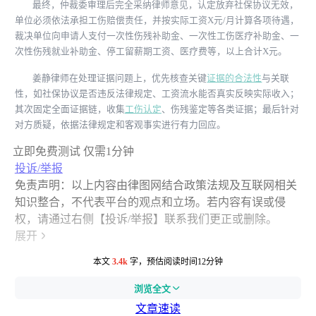
最终，仲裁委审理后完全采纳律师意见，认定放弃社保协议无效，
单位必须依法承担工伤赔偿责任，并按实际工资X元/月计算各项待遇，
裁决单位向申请人支付一次性伤残补助金、一次性工伤医疗补助金、一
次性伤残就业补助金、停工留薪期工资、医疗费等，以上合计X元。
姜静律师在处理证据问题上，优先核查关键
证据的合法性
与关联
性，如社保协议是否违反法律规定、工资流水能否真实反映实际收入；
其次固定全面证据链，收集
工伤认定
、伤残鉴定等各类证据；最后针对
对方质疑，依据法律规定和客观事实进行有力回应。
立即免费测试
仅需1分钟
投诉/举报
免责声明：以上内容由律图网结合政策法规及互联网相关
知识整合，不代表平台的观点和立场。若内容有误或侵
权，请通过右侧【投诉/举报】联系我们更正或删除。
展开
本文
3.4k
字，预估阅读时间12分钟
浏览全文
文章速读