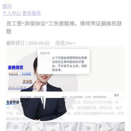
提问
个人中心
更多服务
员工签“弃保协议”工伤索赔难，律师凭证据维权获
赔
最新修订
|
2026-06-02
浏览10w+
免责声明
以下内容由律图网结合政策
法规及互联网相关知识整
合，不代表平台立场，请酌
姜静律师
情参考。
执业认证
平台保障
咨询我
评分5.0分
服务：
931人
展开
擅长领域：债权债务
律所：北京市炜衡（大连）律师事务所
执业证号：
专家导读
姜静律师自2021年开启法律职业实习生涯，现执业于北京市炜衡（大
电话：15841158739
12102202311628184
连）律师事务所，专注于民商事诉讼与仲裁业务，擅长婚姻家事、劳动工伤、知识
律师优势：办过大案,丰富的专业经验;
产权、合同事务、刑事辩护等领域。执业以来，她累计承办各类案件600余件，其中
婚姻家事与劳动争议案件办理量超400件。