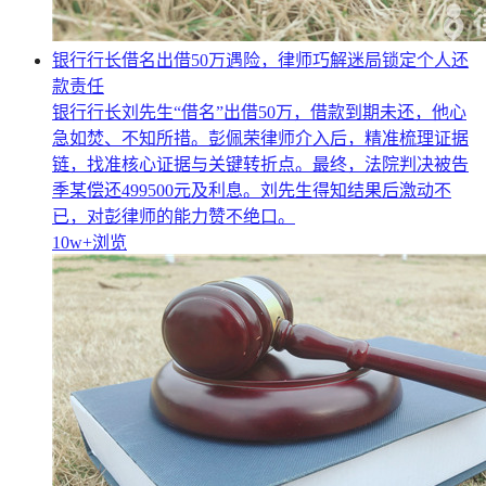
银行行长借名出借50万遇险，律师巧解迷局锁定个人还
款责任
银行行长刘先生“借名”出借50万，借款到期未还，他心
急如焚、不知所措。彭佩荣律师介入后，精准梳理证据
链，找准核心证据与关键转折点。最终，法院判决被告
季某偿还499500元及利息。刘先生得知结果后激动不
已，对彭律师的能力赞不绝口。
10w+
浏览