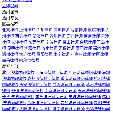
立即提问
热门城市
热门专长
区县推荐
北京律师
上海律师
广州律师
深圳律师
成都律师
重庆律师
杭
州律师
西安律师
武汉律师
苏州律师
郑州律师
南京律师
天津
律师
长沙律师
东莞律师
宁波律师
佛山律师
合肥律师
青岛律
师
昆明律师
沈阳律师
济南律师
无锡律师
厦门律师
福州律师
温州律师
大连律师
贵阳律师
南宁律师
石家庄律师
太原律师
南昌律师
哈尔滨律师
展开全部
北京法律顾问律师
上海法律顾问律师
广州法律顾问律师
深圳
法律顾问律师
成都法律顾问律师
重庆法律顾问律师
杭州法律
顾问律师
西安法律顾问律师
武汉法律顾问律师
苏州法律顾问
律师
郑州法律顾问律师
南京法律顾问律师
天津法律顾问律师
长沙法律顾问律师
东莞法律顾问律师
宁波法律顾问律师
佛山
法律顾问律师
合肥法律顾问律师
青岛法律顾问律师
昆明法律
顾问律师
沈阳法律顾问律师
济南法律顾问律师
无锡法律顾问