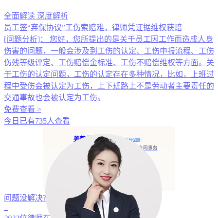
全面解读
深度解析
员工签“弃保协议”工伤索赔难，律师凭证据维权获赔
[问题分析]：
您好，您所提出的是关于员工因工作而造成人身
伤害的问题，一般会涉及到工伤的认定、工伤申报流程、工伤
伤残等级评定、工伤赔偿金标准、工伤不赔偿维权等方面。关
于工伤的认定问题，工伤的认定存在多种情况，比如，上班过
程中受伤会被认定为工伤，上下班路上不是劳动者主要责任的
交通事故也会被认定为工伤。
免费查看 >
今日已有735人查看
姜静律师
执业认证
平台保障
擅长： 债权债务、婚姻家庭、合同事务
5.0分
服务：
931人
北京...事务所
电话咨询
在线咨询
问题没解决?
125200
人选择咨询律师