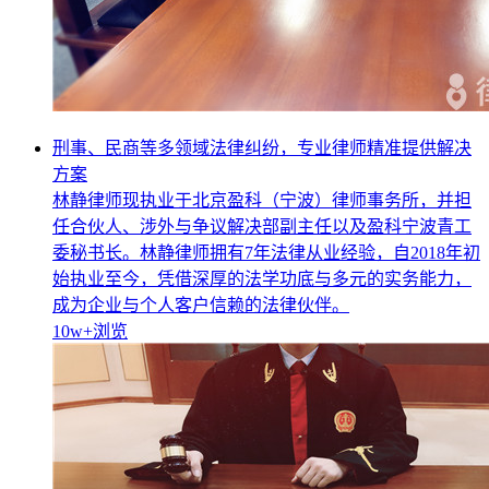
刑事、民商等多领域法律纠纷，专业律师精准提供解决
方案
林静律师现执业于北京盈科（宁波）律师事务所，并担
任合伙人、涉外与争议解决部副主任以及盈科宁波青工
委秘书长。林静律师拥有7年法律从业经验，自2018年初
始执业至今，凭借深厚的法学功底与多元的实务能力，
成为企业与个人客户信赖的法律伙伴。
10w+
浏览