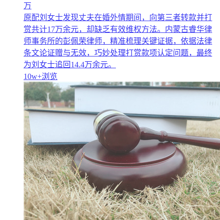
万
原配刘女士发现丈夫在婚外情期间，向第三者转款并打
赏共计17万余元，却缺乏有效维权方法。内蒙古睿华律
师事务所的彭佩荣律师，精准梳理关键证据，依据法律
条文论证赠与无效，巧妙处理打赏款项认定问题，最终
为刘女士追回14.4万余元。
10w+
浏览