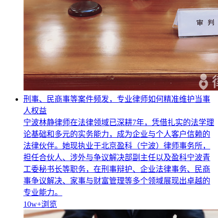
刑事、民商事等案件频发，专业律师如何精准维护当事
人权益
宁波林静律师在法律领域已深耕7年，凭借扎实的法学理
论基础和多元的实务能力，成为企业与个人客户信赖的
法律伙伴。她现执业于北京盈科（宁波）律师事务所，
担任合伙人、涉外与争议解决部副主任以及盈科宁波青
工委秘书长等职务，在刑事辩护、企业法律事务、民商
事争议解决、家事与财富管理等多个领域展现出卓越的
专业能力。
10w+
浏览