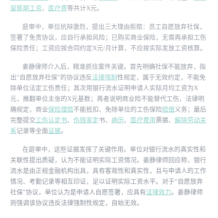
留薪期
工资
、
医疗费
等共计X元。
庭审中，单位抗辩激烈，提出三大理由拒赔：员工自愿放弃社保，
签署了免责协议，应自行承担风险；已购买商业保险，无需再承担工伤
保险责任；工资应按合同约定X元/月计算，不应按实际发放工资核算。
姜静律师介入后，精准抓住案件关键。首先明确社保不能放弃，指
出“自愿放弃社保”的协议违反
法律强制
性规定，属于无效约定，不能免
除单位法定工伤责任；其次用银行流水证明申请人实际月均工资为X
元，推翻单位主张的X元基数；再者说明商业险不能替代工伤，法律明
确规定，商业
保险理赔
不能抵扣、免除单位的工伤保险
赔偿
义务；最后
完整提交
工伤认定书
、
伤残鉴定
书、
病历
、
医疗费用
票据、
解除劳动关
系
记录等全面
证据
。
在庭审中，这些证据发挥了关键作用。单位对银行流水的真实性和
关联性提出质疑，认为不能证明实际工资情况。姜静律师回应称，银行
流水是由正规金融机构出具，具有客观性和真实性，且与申请人的工作
情况、考勤记录等相互印证，足以证明实际工资水平。对于“自愿放弃
社保”协议，单位认为是申请人自愿签署，应具有
法律效力
。姜静律师
则强调该协议违反法律强制性规定，自始无效。