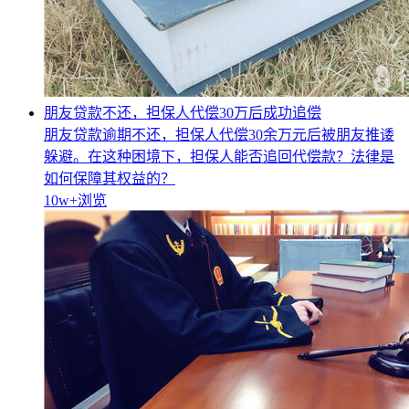
朋友贷款不还，担保人代偿30万后成功追偿
朋友贷款逾期不还，担保人代偿30余万元后被朋友推诿
躲避。在这种困境下，担保人能否追回代偿款？法律是
如何保障其权益的？
10w+
浏览