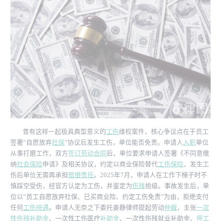
曾有这样一起极具典型意义的
工伤
维权案件，核心争议点在于员工
签署“自愿放弃
社保
”协议后发生工伤，单位能否免责。申请人
入职
单位
从事打磨工作，双方
签订劳动合同
后，单位要求申请人签署《不同意缴
纳
社会保险
申请》及相关协议，约定以商业保险替代
工伤保险
，发生工
伤后单位无需再承担
赔偿责任
。2025年7月，申请人在工作下梯子时不
慎踩空受伤，经官方认定为工伤，并鉴定为
伤残
拾级。事故发生后，单
位以“员工自愿放弃社保、已买商业险、约定工伤免责”为由，拒绝支付
任何
工伤待遇
。申请人无奈之下委托姜静律师提起劳动
仲裁
，主张
一次
性伤残补助金
、一次性工伤医疗
补助金
、一次性伤残就业补助金、
停工