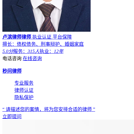
卢滨律师律师
执业认证
平台保障
擅长：债权债务、刑事辩护、婚姻家庭
5.0分
服务：
315人
执业：
12年
电话咨询
在线咨询
秒问律师
专业服务
律师认证
隐私保护
“ 请描述您的案情，将为您安排合适的律师 ”
立即提问