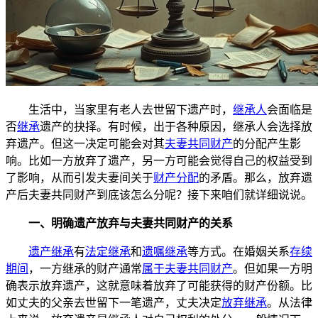
生活中，当家里有老人去世留下遗产时，
继承人
会面临是
否
继承
遗产的抉择。有时候，出于各种原因，继承人会选择放
弃遗产。但这一决定可能会对其
夫妻共同财产
的分配产生影
响。比如一方放弃了遗产，另一方可能会觉得自己的权益受到
了影响，从而引发夫妻间关于
财产分配
的矛盾。那么，放弃遗
产后夫妻共同财产到底该怎么分呢？接下来咱们就详细说说。
一、明确遗产放弃与夫妻共同财产的关系
遗产继承
有
法定继承
和
遗嘱继承
等方式。在婚姻关系
存续
期间
，一方继承的财产通常
属于夫妻共同财产
。但如果一方明
确表示放弃遗产，这就意味着放弃了可能获得的财产份额。比
如丈夫的父亲去世留下一笔遗产，丈夫决定
放弃继承
。从法律