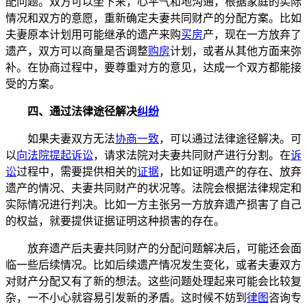
配问题。双方可以坐下来，心平气和地沟通，根据家庭的实际
情况和双方的意愿，重新确定夫妻共同财产的分配方案。比如
夫妻原本计划用可能继承的遗产来购
买房
产，现在一方放弃了
遗产，双方可以商量是否调整
购房
计划，或者从其他方面来弥
补。在协商过程中，要尊重对方的意见，达成一个双方都能接
受的方案。
四、通过法律途径解决
纠纷
如果夫妻双方无法
协商一致
，可以通过法律途径解决。可
以
向法院提起诉讼
，请求法院对夫妻共同财产进行分割。在
诉
讼
过程中，需要提供相关的
证据
，比如证明遗产的存在、放弃
遗产的情况、夫妻共同财产的状况等。法院会根据法律规定和
实际情况进行判决。比如一方主张另一方放弃遗产损害了自己
的权益，就要提供证据证明这种损害的存在。
放弃遗产后夫妻共同财产的分配问题解决后，可能还会面
临一些后续情况。比如后续遗产情况发生变化，或者夫妻双方
对财产分配又有了新的想法。这些问题处理起来可能会比较复
杂，一不小心就容易引发新的矛盾。这时候不妨到
律图
咨询专