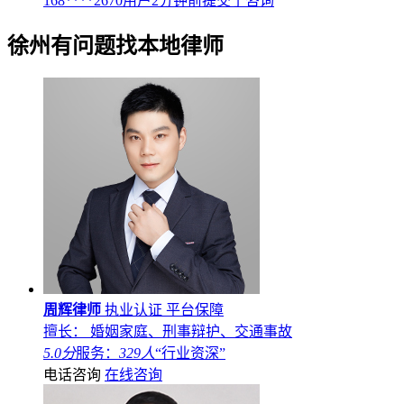
168****2670用户2分钟前提交了咨询
徐州
有问题找本地律师
周辉律师
执业认证
平台保障
擅长： 婚姻家庭、刑事辩护、交通事故
5.0分
服务：
329人
“行业资深”
电话咨询
在线咨询