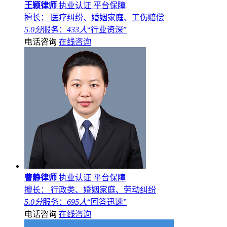
王颖律师
执业认证
平台保障
擅长： 医疗纠纷、婚姻家庭、工伤赔偿
5.0分
服务：
433人
“行业资深”
电话咨询
在线咨询
曹静律师
执业认证
平台保障
擅长： 行政类、婚姻家庭、劳动纠纷
5.0分
服务：
695人
“回答迅速”
电话咨询
在线咨询