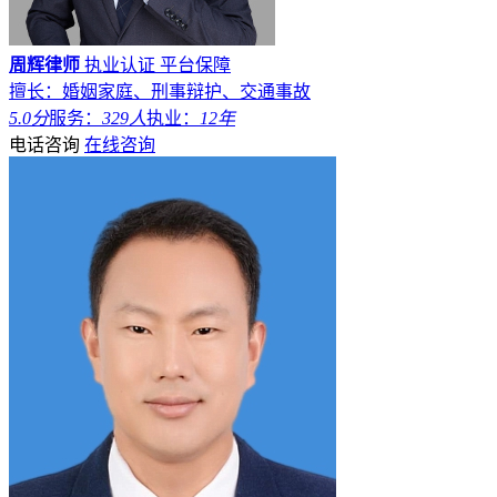
周辉律师
执业认证
平台保障
擅长：婚姻家庭、刑事辩护、交通事故
5.0分
服务：
329人
执业：
12年
电话咨询
在线咨询