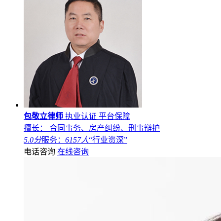
包敬立律师
执业认证
平台保障
擅长： 合同事务、房产纠纷、刑事辩护
5.0分
服务：
6157人
“行业资深”
电话咨询
在线咨询