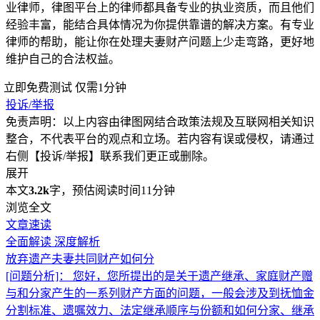
业律师，律图平台上的律师都具备专业的执业资质，而且他们
经验丰富，能结合具体情况为你提供靠谱的解决方案。有专业
律师的帮助，能让你在处理夫妻财产问题上少走弯路，更好地
维护自己的合法权益。
立即免费测试
仅需1分钟
投诉/举报
免责声明：以上内容由律图网结合政策法规及互联网相关知识
整合，不代表平台的观点和立场。若内容有误或侵权，请通过
右侧【投诉/举报】联系我们更正或删除。
展开
本文
3.2k
字，预估阅读时间11分钟
浏览全文
文章速读
全面解读
深度解析
放弃遗产夫妻共同财产如何分
[问题分析]：
您好，您所提出的是关于遗产继承、家庭财产赠
与和分家产生的一系列财产方面的问题，一般会涉及到抚恤金
分割标准、遗嘱效力、法定继承顺序与份额和如何分家、继承