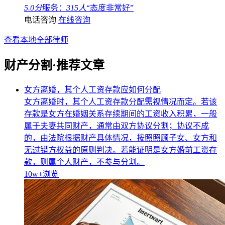
5.0分
服务：
315人
“态度非常好”
电话咨询
在线咨询
查看本地全部律师
财产分割·推荐文章
女方离婚，其个人工资存款应如何分配
女方离婚时，其个人工资存款分配需视情况而定。若该
存款是女方在婚姻关系存续期间的工资收入积累，一般
属于夫妻共同财产，通常由双方协议分割；协议不成
的，由法院根据财产具体情况，按照照顾子女、女方和
无过错方权益的原则判决。若能证明是女方婚前工资存
款，则属个人财产，不参与分割。
10w+
浏览