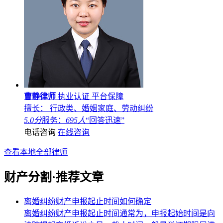
曹静律师
执业认证
平台保障
擅长： 行政类、婚姻家庭、劳动纠纷
5.0分
服务：
695人
“回答迅速”
电话咨询
在线咨询
查看本地全部律师
财产分割·推荐文章
离婚纠纷财产申报起止时间如何确定
离婚纠纷财产申报起止时间通常为，申报起始时间是向