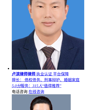
卢滨律师律师
执业认证
平台保障
擅长： 债权债务、刑事辩护、婚姻家庭
5.0分
服务：
315人
“值得推荐”
电话咨询
在线咨询