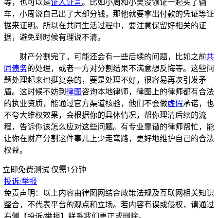
等，也可以是
证人证言
。比如小周和小吴没领证一起买了辆
车，小周说自己出了大部分钱，那他就要拿出付款的凭证等证
据来证明。所以在共同生活过程中，要注意保留好相关的证
据，避免到时候有理说不清。
财产分割完了，可能还会有一些后续的问题，比如之前
共
同债务
的处理，或者一方对分割结果不满意想反悔等。这些问
题处理起来也挺复杂的，要是处理不好，很容易再次引发矛
盾。这时候不妨到
律图
咨询本地律师，律图上的律师都有合法
的执业资质，能通过官方渠道核验，他们不会做
虚假
承诺，也
不夸大维权效果，会根据你的具体情况，帮你理清后续的流
程，告诉你该怎么应对这些问题。有专业靠谱的律师帮忙，能
让你在财产分割这件事儿上少走弯路，更好地维护自己的合法
权益。
立即免费测试
仅需1分钟
投诉/举报
免责声明：以上内容由律图网结合政策法规及互联网相关知识
整合，不代表平台的观点和立场。若内容有误或侵权，请通过
右侧【投诉/举报】联系我们更正或删除。