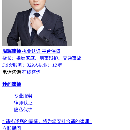
周辉律师
执业认证
平台保障
擅长：婚姻家庭、刑事辩护、交通事故
5.0分
服务：
329人
执业：
12年
电话咨询
在线咨询
秒问律师
专业服务
律师认证
隐私保护
“ 请描述您的案情，将为您安排合适的律师 ”
立即提问