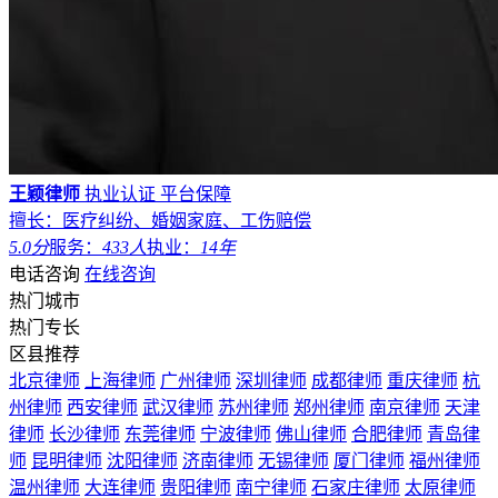
王颖律师
执业认证
平台保障
擅长：医疗纠纷、婚姻家庭、工伤赔偿
5.0分
服务：
433人
执业：
14年
电话咨询
在线咨询
热门城市
热门专长
区县推荐
北京律师
上海律师
广州律师
深圳律师
成都律师
重庆律师
杭
州律师
西安律师
武汉律师
苏州律师
郑州律师
南京律师
天津
律师
长沙律师
东莞律师
宁波律师
佛山律师
合肥律师
青岛律
师
昆明律师
沈阳律师
济南律师
无锡律师
厦门律师
福州律师
温州律师
大连律师
贵阳律师
南宁律师
石家庄律师
太原律师