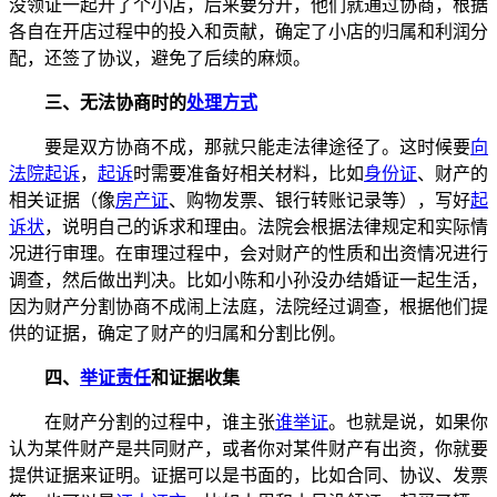
没领证一起开了个小店，后来要分开，他们就通过协商，根据
各自在开店过程中的投入和贡献，确定了小店的归属和利润分
配，还签了协议，避免了后续的麻烦。
三、无法协商时的
处理方式
要是双方协商不成，那就只能走法律途径了。这时候要
向
法院起诉
，
起诉
时需要准备好相关材料，比如
身份证
、财产的
相关证据（像
房产证
、购物发票、银行转账记录等），写好
起
诉状
，说明自己的诉求和理由。法院会根据法律规定和实际情
况进行审理。在审理过程中，会对财产的性质和出资情况进行
调查，然后做出判决。比如小陈和小孙没办结婚证一起生活，
因为财产分割协商不成闹上法庭，法院经过调查，根据他们提
供的证据，确定了财产的归属和分割比例。
四、
举证责任
和证据收集
在财产分割的过程中，谁主张
谁举证
。也就是说，如果你
认为某件财产是共同财产，或者你对某件财产有出资，你就要
提供证据来证明。证据可以是书面的，比如合同、协议、发票