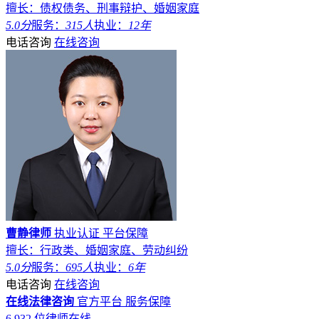
擅长：债权债务、刑事辩护、婚姻家庭
5.0分
服务：
315人
执业：
12年
电话咨询
在线咨询
曹静律师
执业认证
平台保障
擅长：行政类、婚姻家庭、劳动纠纷
5.0分
服务：
695人
执业：
6年
电话咨询
在线咨询
在线法律咨询
官方平台
服务保障
6,932
位律师在线