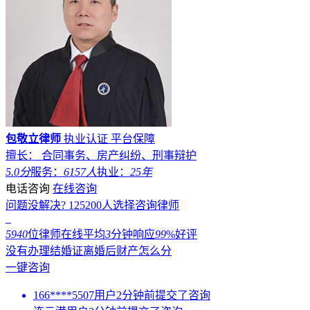
包敬立律师
执业认证
平台保障
擅长： 合同事务、房产纠纷、刑事辩护
5.0分
服务：
6157人
执业：
25年
电话咨询
在线咨询
问题没解决?
125200
人选择咨询律师
5940
位律师在线
平均
3
分钟响应
99
%好评
没有办理结婚证离婚后财产怎么分
一键咨询
166****5507用户2分钟前提交了咨询