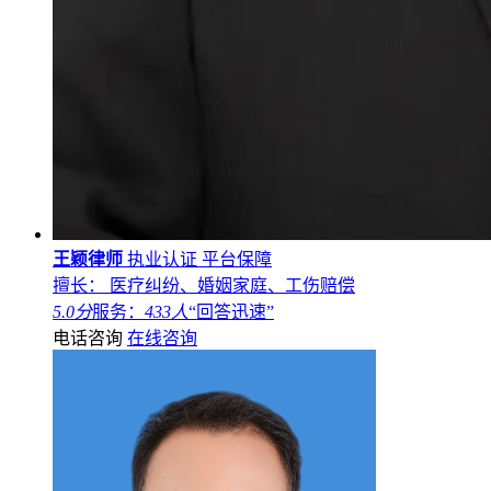
王颖律师
执业认证
平台保障
擅长： 医疗纠纷、婚姻家庭、工伤赔偿
5.0分
服务：
433人
“回答迅速”
电话咨询
在线咨询