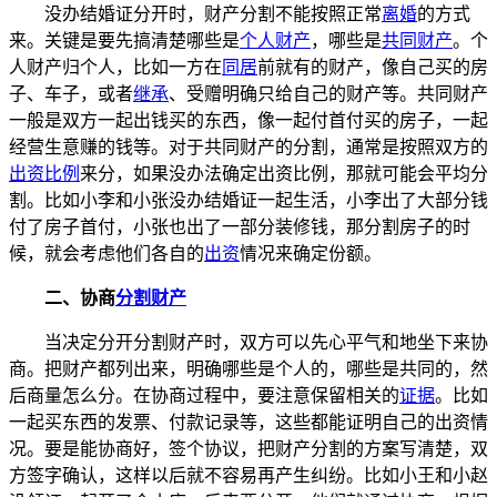
没办结婚证分开时，财产分割不能按照正常
离婚
的方式
来。关键是要先搞清楚哪些是
个人财产
，哪些是
共同财产
。个
人财产归个人，比如一方在
同居
前就有的财产，像自己买的房
子、车子，或者
继承
、受赠明确只给自己的财产等。共同财产
一般是双方一起出钱买的东西，像一起付首付买的房子，一起
经营生意赚的钱等。对于共同财产的分割，通常是按照双方的
出资比例
来分，如果没办法确定出资比例，那就可能会平均分
割。比如小李和小张没办结婚证一起生活，小李出了大部分钱
付了房子首付，小张也出了一部分装修钱，那分割房子的时
候，就会考虑他们各自的
出资
情况来确定份额。
二、协商
分割财产
当决定分开分割财产时，双方可以先心平气和地坐下来协
商。把财产都列出来，明确哪些是个人的，哪些是共同的，然
后商量怎么分。在协商过程中，要注意保留相关的
证据
。比如
一起买东西的发票、付款记录等，这些都能证明自己的出资情
况。要是能协商好，签个协议，把财产分割的方案写清楚，双
方签字确认，这样以后就不容易再产生纠纷。比如小王和小赵