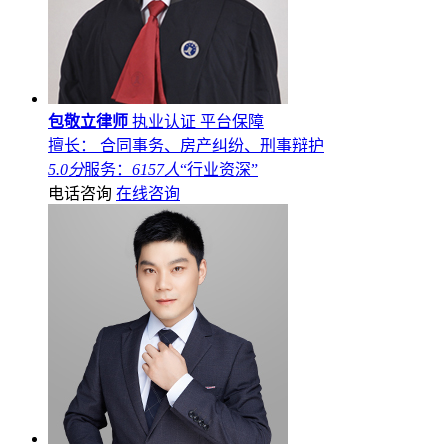
包敬立律师
执业认证
平台保障
擅长： 合同事务、房产纠纷、刑事辩护
5.0分
服务：
6157人
“行业资深”
电话咨询
在线咨询