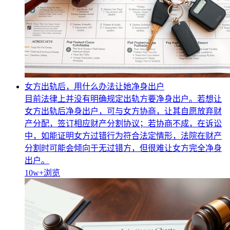
女方出轨后，用什么办法让她净身出户
目前法律上并没有明确规定出轨方要净身出户。若想让
女方出轨后净身出户，可与女方协商，让其自愿放弃财
产分配，签订相应财产分割协议；若协商不成，在诉讼
中，如能证明女方过错行为符合法定情形，法院在财产
分割时可能会倾向于无过错方，但很难让女方完全净身
出户。
10w+
浏览