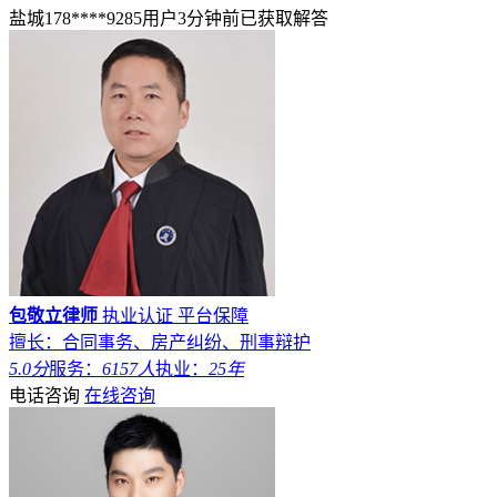
盐城178****9285用户3分钟前已获取解答
包敬立律师
执业认证
平台保障
擅长：合同事务、房产纠纷、刑事辩护
5.0分
服务：
6157人
执业：
25年
电话咨询
在线咨询