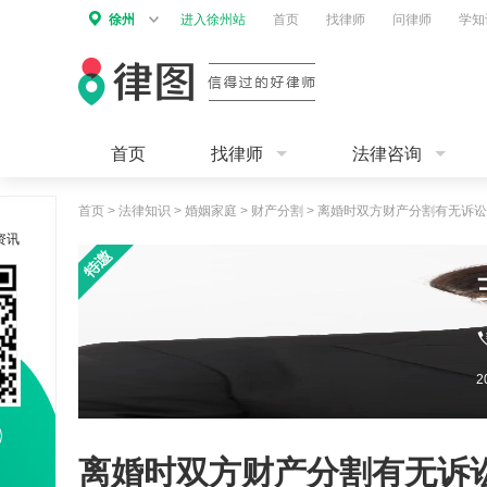
徐州
进入徐州站
首页
找律师
问律师
学知
首页
找律师
法律咨询
首页
>
法律知识
>
婚姻家庭
>
财产分割
>
离婚时双方财产分割有无诉讼
资讯
离婚时双方财产分割有无诉