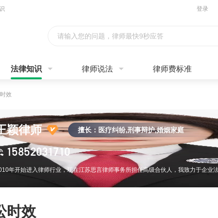
识
登录
请输入您的问题，律师最快9秒应答
法律知识
律师说法
律师费标准
时效
王颖律师
擅长：医疗纠纷,刑事辩护,婚姻家庭
15852031710
讼时效