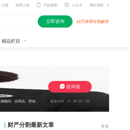
注册
律师入驻
手机律图
公众号
网站导航
立即咨询
18万律师在线解答
精品栏目
咨询我
服务时间：9：00-18：00
2010年开始进入律师行业，现在江苏思言律师事务所担任高级合伙人，我致力于企业法律顾问、合同法、劳动纠纷、工伤待遇赔偿、交通事故与保险合同研究、婚姻家事传承研究。至今累计承办1700余起案件，成功地维护了众多当事人的合法权益，取得了一系列出色的成绩，赢得了广大当事人的充分信赖及肯定。我在2024年10月份被评定为三级律师职称，我将继续要求自己勤勉尽责，注重熏陶品行与职业道德修养，为委托人提供了高效
财产分割最新文章
更多