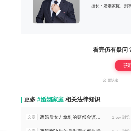
擅长：婚姻家庭、刑
看完仍有疑问
获
更快速
更多
#婚姻家庭
相关法律知识
章
文章
婚后财产房产本有婆婆名怎么分
婚内
1.6w 浏览