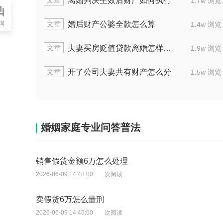
章
文章
夫妻共同买房离婚后房子有公公的份吗
夫妻
1.6w 浏览
询
章
文章
男方欠很多钱离婚财产怎么分
女方婚
1.3w 浏览
章
文章
离婚协议判决房屋归属哪方
婚后
2.1w 浏览
章
文章
夫妻离婚财产分家怎样处理
婚前
2.0w 浏览
婚姻家庭专业问答普法
销售假货金额6万怎么处理
2026-06-09 14:48:00
次阅读
卖假货6万怎么量刑
2026-06-09 14:45:00
次阅读