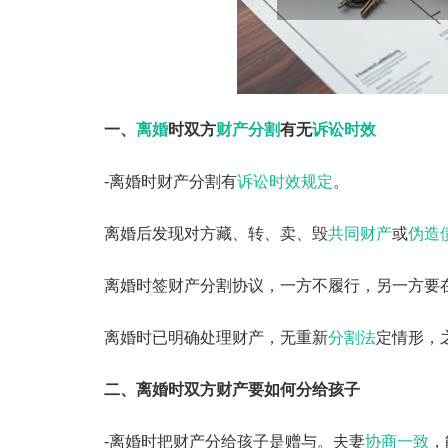
一、
离婚
时双方
财产分割
有无
诉讼时效
-离婚时财产分割有
诉讼时效规定
。
离婚后发现对方藏、转、卖、毁
共同财产
或
伪造
离婚时签财产分割协议，一方不履行，另一方要
离婚时已明确处理财产，无重新
分割法
定情形，
二、离婚时双方财产要如何分给孩子
-离婚时把财产分给孩子是赠与。夫妻
协商一致
，