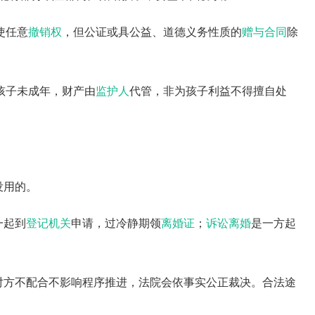
使任意
撤销权
，但公证或具公益、道德义务性质的
赠与合同
除
孩子未成年，财产由
监护人
代管，非为孩子利益不得擅自处
没用的。
一起到
登记机关
申请，过冷静期领
离婚证
；
诉讼离婚
是一方起
对方不配合不影响程序推进，法院会依事实公正裁决。合法途