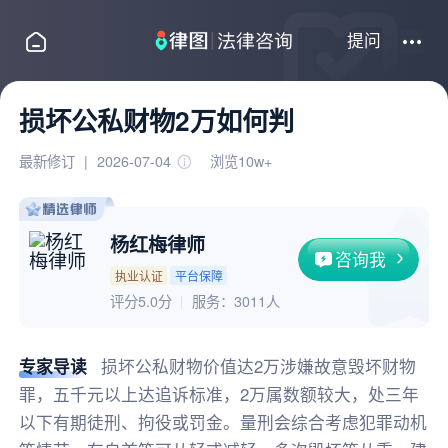
提问
损坏公私财物2万如何判
最新修订
|
2026-07-04
浏览10w+
杨红梅律师
咨询我
执业认证
平台保障
评分5.0分
服务：
3011人
专家导读
损坏公私财物价值达2万涉嫌故意毁坏财物
罪，五千元以上达追诉标准，2万属数额较大，处三年
以下有期徒刑、拘役或罚金。量刑会综合考虑犯罪动机