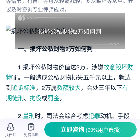
等情节，有自首等可从轻或减轻，多次毁坏等从重。建
议及时咨询专业律师应对。
损坏公私财物2万如何判
一、损坏公私财物2万如何判
1.损坏公私财物价值达2万，涉嫌
故意毁坏财
物
罪。一般造成公私财物损失五千元以上，就达
到
追诉标准
，2万属
数额较大
，会处三年以下
有
期徒刑
、
拘役
或
罚金
。
2.
量刑
时，司法会综合考虑
犯罪
动机、手段
和后果等。有
自首
、
立功
、积极
赔偿
获谅解等情
立即咨询
(99%用户选择)
找律师
免费诊断
节，可从轻或减轻；多次毁坏、手段恶劣则从