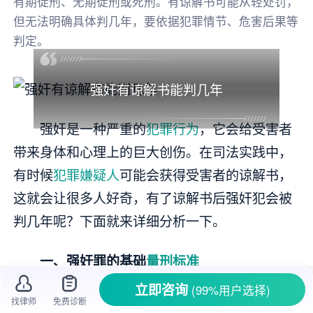
有期徒刑、无期徒刑或死刑。有谅解书可能从轻处罚，
但无法明确具体判几年，要依据犯罪情节、危害后果等
判定。
强奸有谅解书能判几年
强奸是一种严重的
犯罪行为
，它会给受害者
带来身体和心理上的巨大创伤。在司法实践中，
有时候
犯罪嫌疑人
可能会获得受害者的谅解书，
这就会让很多人好奇，有了谅解书后强奸犯会被
判几年呢？下面就来详细分析一下。
一、强奸罪的基础
量刑标准
立即咨询
(99%用户选择)
根据《中华人民共和国
刑法
》规定，以
暴
找律师
免费诊断