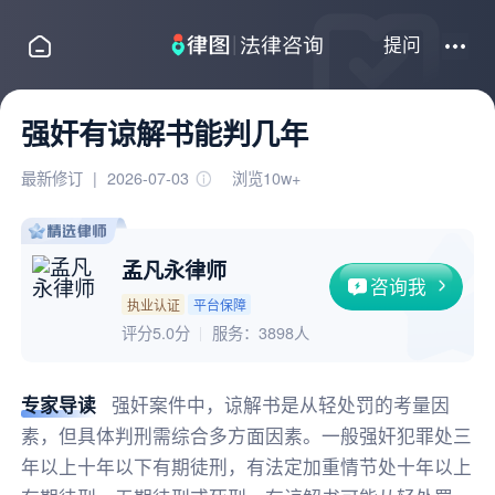
提问
强奸有谅解书能判几年
最新修订
|
2026-07-03
浏览10w+
孟凡永律师
咨询我
执业认证
平台保障
评分5.0分
服务：
3898人
专家导读
强奸案件中，谅解书是从轻处罚的考量因
素，但具体判刑需综合多方面因素。一般强奸犯罪处三
年以上十年以下有期徒刑，有法定加重情节处十年以上