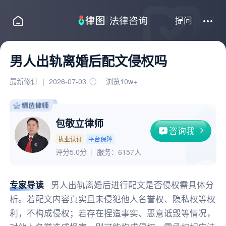
提问
男人出轨离婚后配文侵权吗
最新修订
|
2026-07-03
浏览10w+
包敬立律师
咨询我
执业认证
平台保障
评分5.0分
服务：
6157人
专家导读
男人出轨离婚后进行配文是否侵权需具体分
析。若配文内容真实且未侵犯他人名誉权、隐私权等权
利，不构成侵权；若存在捏造事实、恶意诋毁等情况，