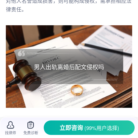
对他人名誉造成损害，则可能构成侵权，需承担相应法
律责任。
男人出轨离婚后配文侵权吗
离婚
本就是一件让人痛苦的事，如果在这个
立即咨询
(99%用户选择)
过程中还遭遇对方出轨，更是雪上加霜。不少人
找律师
免费诊断