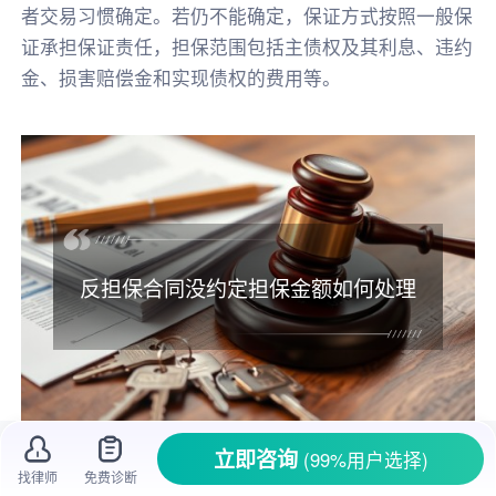
者交易习惯确定。若仍不能确定，保证方式按照一般保
证承担保证责任，担保范围包括主债权及其利息、违约
金、损害赔偿金和实现债权的费用等。
反担保合同没约定担保金额如何处理
立即咨询
(99%用户选择)
找律师
免费诊断
在商业交易和借贷活动中，
反担保
是常被用