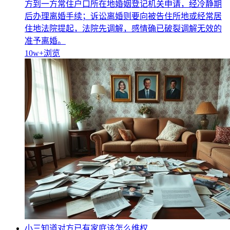
方到一方常住户口所在地婚姻登记机关申请，经冷静期
后办理离婚手续；诉讼离婚则要向被告住所地或经常居
住地法院提起，法院先调解，感情确已破裂调解无效的
准予离婚。
10w+
浏览
小三知道对方已有家庭该怎么维权