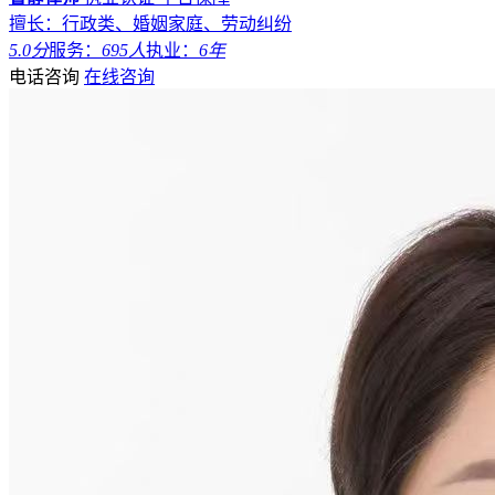
擅长：行政类、婚姻家庭、劳动纠纷
5.0分
服务：
695人
执业：
6年
电话咨询
在线咨询