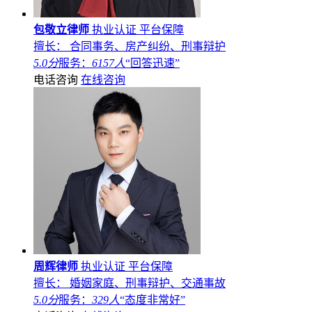
包敬立律师
执业认证
平台保障
擅长： 合同事务、房产纠纷、刑事辩护
5.0分
服务：
6157人
“回答迅速”
电话咨询
在线咨询
周辉律师
执业认证
平台保障
擅长： 婚姻家庭、刑事辩护、交通事故
5.0分
服务：
329人
“态度非常好”