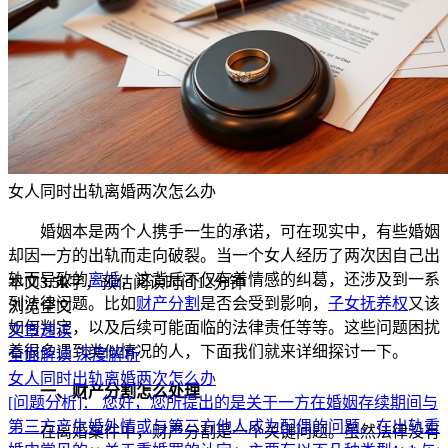
女人同时出轨离婚两次怎么办
婚姻本是两个人携手一生的承诺，可在现实中，有些婚姻
却因一方的出轨而走向破裂。当一个女人经历了两次因自己出
轨而导致的
离婚
，这背后不仅有着情感的纠葛，还涉及到一系
本文
3.5k
字，预估阅读时间12分钟
列法律问题。比如
财产分割
是否会受到影响，
子女抚养权
又该
浏览全文
如何判定，以及后续可能面临的法律责任等等。这些问题困扰
文章速读
着很多遇到类似情况的人，下面我们就来详细探讨一下。
全面解读
深度解析
女人同时出轨离婚两次怎么办
一、财产分割怎么处理
[问题分析]：
您好，您所提出的是关于一方在婚姻存续期间与
第三方产生婚外情或与第三方他人成为配偶的问题。在出轨重
在离婚案件中，财产分割是一个关键问题。虽然法律没有