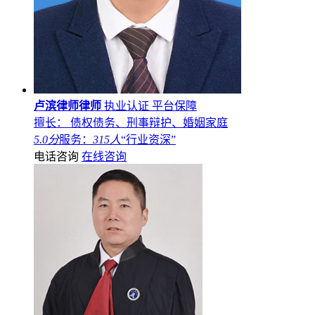
卢滨律师律师
执业认证
平台保障
擅长： 债权债务、刑事辩护、婚姻家庭
5.0分
服务：
315人
“行业资深”
电话咨询
在线咨询