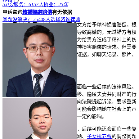
5.0分
服务：
6157人
执业：
25年
电话咨询
在线咨询
三、
精神损害赔偿
有无依据
问题没解决?
125408
人选择咨询律师
男方作为无过错方，可以要求女方给予精神损害赔偿。根
据法律规定，有配偶者与他人
同居
导致离婚的，无过错方有权
请求
损害赔偿
。女方两次出轨的行为给男方造成了精神上的伤
害，男方可以在
离婚诉讼
中提出精神损害赔偿的请求。但需要
注意的是，男方要提供
女方出轨
的证据，如聊天记录、照片、
视频等，以证明女方存在过错。
四、后续法律风险有哪些
除了上述问题，女方可能还会面临一些后续的法律风险。
比如，如果女方在婚姻期间存在转移、隐匿夫妻共同财产的行
为，男方发现后可以在一定期限内向法院提起诉讼，要求重新
分割财产。而且，女方的出轨行为可能会影响她在社会上的声
誉和形象，对她的工作和生活产生一定的影响。
经历两次因出轨导致的离婚后，后续可能还会面临一些复
杂的问题，比如财产分割的执行问题、
子女抚养费
的调整问题