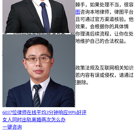
等。这些问题处理起来可能会比较棘手，如果处理不当，很容
易引发新的矛盾。这时候不妨到
律图
咨询本地律师，律图平台
上的律师都具备专业的执业资质，且可通过官方渠道核验。他
们不会做
虚假
承诺，也不夸大维权效果，会根据你的具体情
况，为你提供合理的解决方案，帮你理清后续流程，让你在处
理这些法律问题时更加从容，更好地维护自己的合法权益。
立即免费测试
仅需1分钟
投诉/举报
免责声明：以上内容由律图网结合政策法规及互联网相关知识
整合，不代表平台的观点和立场。若内容有误或侵权，请通过
右侧【投诉/举报】联系我们更正或删除。
展开
6037
位律师在线
平均
3
分钟响应
99
%好评
女人同时出轨离婚两次怎么办
一键咨询