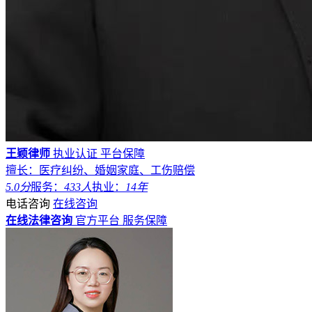
王颖律师
执业认证
平台保障
擅长：医疗纠纷、婚姻家庭、工伤赔偿
5.0分
服务：
433人
执业：
14年
电话咨询
在线咨询
在线法律咨询
官方平台
服务保障