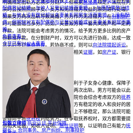
婚中常见的，关于重婚罪的认定，主要有以下几种类型：1.与
明确规定出轨方必须少分财产，但根据
民法典
规定，法院在判
配偶登记结婚，与他人又登记结婚而重婚。2.与原配偶登记结
决时会按照照顾子女、女方和无过错方权益的原则进行处理。
婚，与他人没有登记却以夫妻关系同居生活而重婚。3.没有配
如果女方两次出轨导致离婚，男方作为无过错方，在
分割财产
偶，但明知对方有配偶而与已登记结婚或以夫妻关系同居而重
时可能会适当多分。比如，夫妻双方有一套共同房产和一定的
婚。
存款，法院可能会考虑男方的情况，给予男方更多比例的房产
免费查看 >
份额或存款。在分割财产时，双方可以先进行协商，达成一致
今日已有9442人查看
意见后签订
离婚协议
。若协商不成，则可以
向法院提起诉讼
。
诉讼
时，需要提供
夫妻共同财产
的相关
证据
，如
房产证
、银行
存款明细等。
二、子女
抚养权归属
问题
子女抚养权的判定主要是从有利于子女身心健康、保障子
女合法权益的角度出发。如果女方两次出轨，男方可能会以此
作为
争取抚养权
的理由。不过，法院也会综合考虑双方的
抚养
能力、抚养条件等因素。例如，男方有稳定的收入和良好的居
住环境，而女方因出轨可能在生活上不够稳定，那么法院可能
会倾向于将
抚养权
判给男方。在争取抚养权时，双方都需要提
包敬立律师
执业认证
平台保障
供相关证据，如收入证明、
居住证明
等，以证明自己有能力
抚
擅长： 合同事务、房产纠纷、刑事辩护
养孩子
。