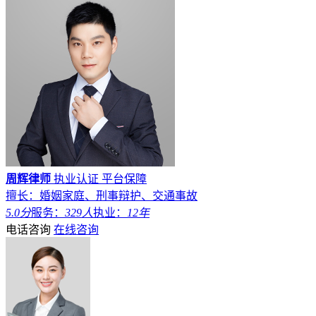
周辉律师
执业认证
平台保障
擅长：婚姻家庭、刑事辩护、交通事故
5.0分
服务：
329人
执业：
12年
电话咨询
在线咨询