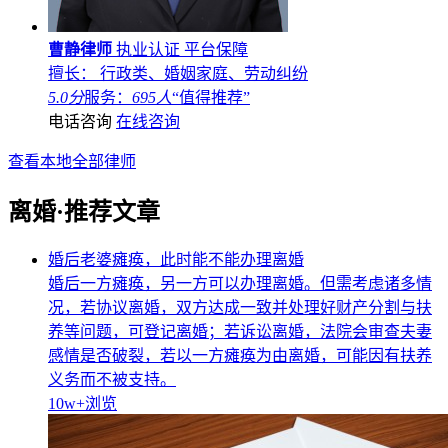
曹静律师
执业认证
平台保障
擅长： 行政类、婚姻家庭、劳动纠纷
5.0分
服务：
695人
“值得推荐”
电话咨询
在线咨询
查看本地全部律师
离婚·推荐文章
婚后老婆瘫痪，此时能不能办理离婚
婚后一方瘫痪，另一方可以办理离婚。但需考虑诸多情
况，若协议离婚，双方达成一致并处理好财产分割与扶
养等问题，可登记离婚；若诉讼离婚，法院会审查夫妻
感情是否破裂，若以一方瘫痪为由离婚，可能因有扶养
义务而不被支持。
10w+
浏览