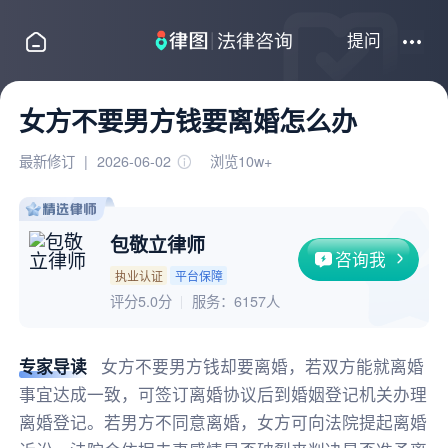
提问
女方不要男方钱要离婚怎么办
最新修订
|
2026-06-02
浏览10w+
包敬立律师
咨询我
执业认证
平台保障
评分5.0分
服务：
6157人
专家导读
女方不要男方钱却要离婚，若双方能就离婚
事宜达成一致，可签订离婚协议后到婚姻登记机关办理
离婚登记。若男方不同意离婚，女方可向法院提起离婚