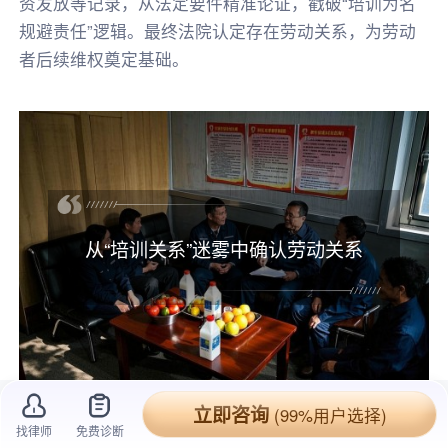
资发放等记录，从法定要件精准论证，戳破“培训为名
规避责任”逻辑。最终法院认定存在劳动关系，为劳动
者后续维权奠定基础。
从“培训关系”迷雾中确认劳动关系
立即咨询
(99%用户选择)
20XX年，某公司作为原告，以与被告之间仅
找律师
免费诊断