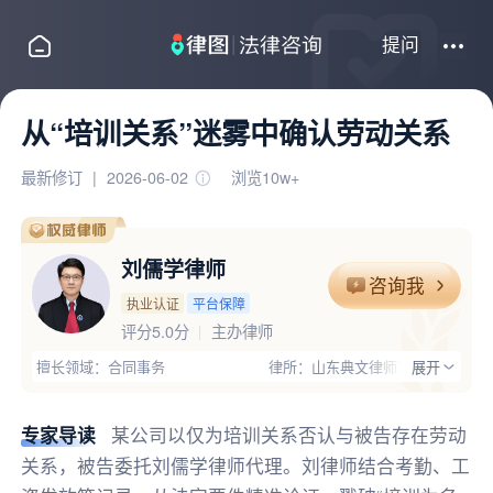
提问
从“培训关系”迷雾中确认劳动关系
最新修订
|
2026-06-02
浏览10w+
刘儒学律师
咨询我
执业认证
平台保障
评分5.0分
主办律师
擅长领域：合同事务
律所：山东典文律师事务所
展开
执业证号：13704202510900063
电话：15664586688
律师优势：;本人性格开朗、热情大方，具有亲和力，善于与人沟通:具
专家导读
某公司以仅为培训关系否认与被告存在劳动
关系，被告委托刘儒学律师代理。刘律师结合考勤、工