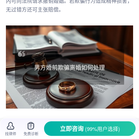
内可向法院请求撤销婚姻。若欺骗行为造成精神损害，
无过错方还可主张赔偿。
男方婚前欺骗离婚如何处理
在婚姻大事上，双方的坦诚相待是感情稳定
立即咨询
(99%用户选择)
的基石。可要是男方在婚前隐瞒了自己离过婚的
找律师
免费诊断