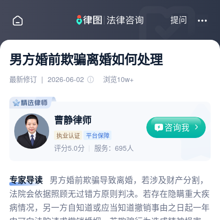
提问
男方婚前欺骗离婚如何处理
最新修订
|
2026-06-02
浏览10w+
曹静律师
咨询我
执业认证
平台保障
评分5.0分
服务：
695人
专家导读
男方婚前欺骗导致离婚，若涉及财产分割，
法院会依据照顾无过错方原则判决。若存在隐瞒重大疾
病情况，另一方自知道或应当知道撤销事由之日起一年