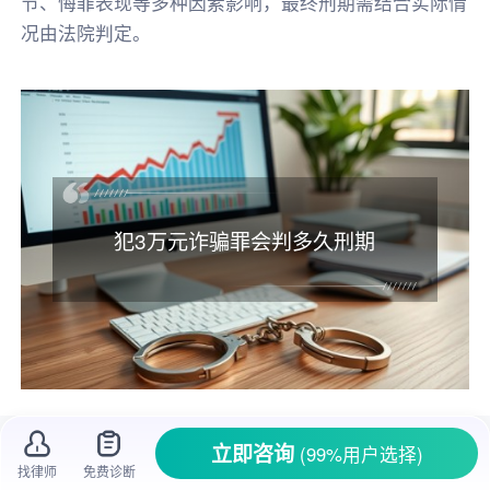
节、悔罪表现等多种因素影响，最终刑期需结合实际情
况由法院判定。
犯3万元诈骗罪会判多久刑期
诈骗在生活中屡见不鲜，不少人因为诈骗遭
立即咨询
(99%用户选择)
受了
经济损失
。当
诈骗金额
达到一定程度，就会
找律师
免费诊断