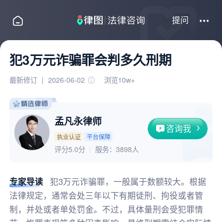
提问
犯3万元诈骗罪会判多久刑期
最新修订
|
2026-06-02
浏览10w+
孟凡永律师
咨询我
执业认证
平台保障
评分5.0分
服务：
3898人
专家导读
犯3万元诈骗罪，一般属于数额较大。根据
法律规定，通常会处三年以下有期徒刑、拘役或者管
制，并处或者单处罚金。不过，具体量刑会受犯罪情