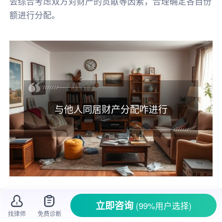
会综合考虑双方对财产的贡献等因素，合理确定各自份
额进行分配。
与他人同居财产分配咋进行
两个人在一起生活，要是没领证只是
同居
，
立即咨询
(99%用户选择)
一旦分开，财产咋分就成了让人头疼的事儿。生
找律师
免费诊断