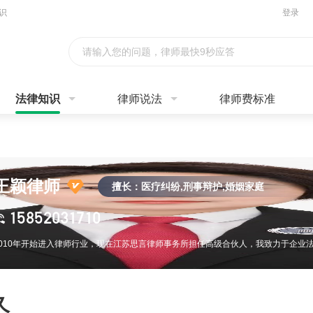
识
登录
请输入您的问题，律师最快9秒应答
法律知识
律师说法
律师费标准
王颖律师
擅长：医疗纠纷,刑事辩护,婚姻家庭
15852031710
久