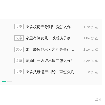
文章
怎么收取
遗嘱继承房产分割时效多
1.6w 浏览
文章
怎样处理
女方的个人手机应当怎样去处
2.1w 浏览
文章
是多长
立遗嘱的时候怎样将财产分给
1.6w 浏览
文章
如何进行
人去世之后财产会分配到什么
2.2w 浏览
文章
料和手续
父母去世后房产继承需花费多少
1.6w 浏览
全部