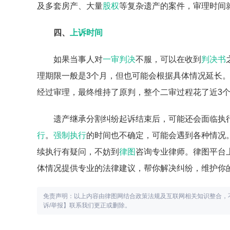
及多套房产、大量
股权
等复杂遗产的案件，审理时间
四、
上诉时间
如果当事人对
一审判决
不服，可以在收到
判决书
理期限一般是3个月，但也可能会根据具体情况延长
经过审理，最终维持了原判，整个二审过程花了近3
遗产继承分割纠纷起诉结束后，可能还会面临执
行
。
强制执行
的时间也不确定，可能会遇到各种情况
续执行有疑问，不妨到
律图
咨询专业律师。律图平台
体情况提供专业的法律建议，帮你解决纠纷，维护你
免责声明：以上内容由律图网结合政策法规及互联网相关知识整合，
诉/举报】联系我们更正或删除。