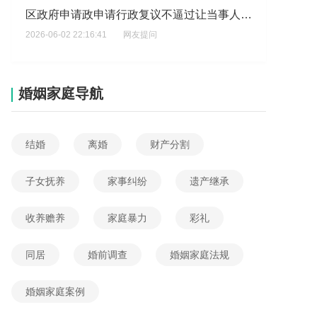
2026-06-02 22:16:41
网友提问
杜律师，我有一个行政治安案件需要咨询?
2026-06-02 13:45:11
网友提问
想了解，违法行为已被记录,请立即驶离,这种会罚款吗?
婚姻家庭导航
2026-06-01 16:29:56
网友提问
我买的药是海外商品代购的延时药剂海关到会罚多少钱:?
结婚
离婚
财产分割
2026-05-31 01:55:06
网友提问
子女抚养
家事纠纷
遗产继承
外协临时工拿了价值六十元废铜线被厂里保安罚款两万怎么办?
2026-05-30 21:43:23
网友提问
收养赡养
家庭暴力
彩礼
治安处罚对子女有什么影响?
同居
婚前调查
婚姻家庭法规
2026-06-04 15:15:14
网友提问
婚姻家庭案例