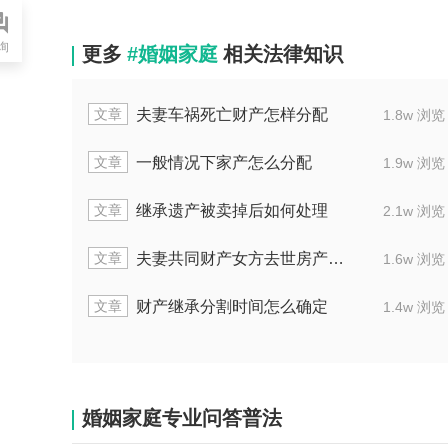
询
更多
#婚姻家庭
相关法律知识
文章
分割纠纷怎么办
遗产房屋处理中律师费用
1.7w 浏览
文章
以后房子该如何处理
离婚后继承亿亿财产
1.8w 浏览
文章
间是否存在先后顺序
放弃继承权公证书有效期
2.1w 浏览
文章
继承遗产怎么分配
法定继承房产的分割
2.2w 浏览
文章
产纠纷二审怎么判
民事遗产纠纷立案需要什么材
2.1w 浏览
婚姻家庭专业问答普法