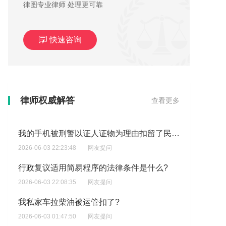
律图专业律师 处理更可靠
快速咨询
行政复议质证意见怎么写，格式模板能给我一个看看吗？
律师权威解答
2026-06-04 12:02:42
网友提问
查看更多
我的手机被刑警以证人证物为理由扣留了民警承诺三天内归还现在已经10天了?
2026-06-03 22:23:48
网友提问
行政复议适用简易程序的法律条件是什么?
2026-06-03 22:08:35
网友提问
我私家车拉柴油被运管扣了?
2026-06-03 01:47:50
网友提问
区政府申请政申请行政复议不逼过让当事人到法院申请行改复议法院要收费吗？要请律师花钱吗?