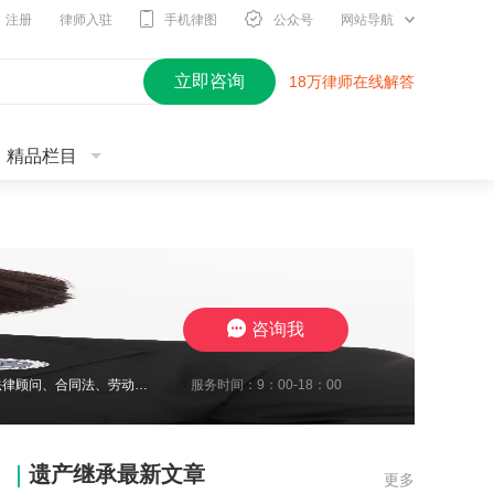
注册
律师入驻
手机律图
公众号
网站导航
立即咨询
18万律师在线解答
精品栏目
咨询我
服务时间：9：00-18：00
2010年开始进入律师行业，现在江苏思言律师事务所担任高级合伙人，我致力于企业法律顾问、合同法、劳动纠纷、工伤待遇赔偿、交通事故与保险合同研究、婚姻家事传承研究。至今累计承办1700余起案件，成功地维护了众多当事人的合法权益，取得了一系列出色的成绩，赢得了广大当事人的充分信赖及肯定。我在2024年10月份被评定为三级律师职称，我将继续要求自己勤勉尽责，注重熏陶品行与职业道德修养，为委托人提供了高效
遗产继承最新文章
更多