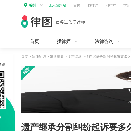
徐州
进入徐州站
首页
找律师
问律师
学知
首页
找律师
法律咨询
首页
>
法律知识
>
婚姻家庭
>
遗产继承
>
遗产继承分割纠纷起诉要多久
资讯
遗产继承分割纠纷起诉要多