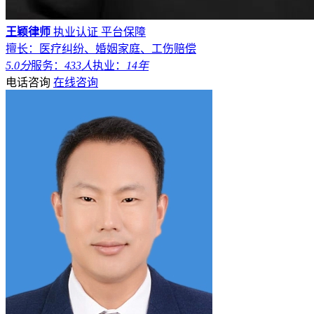
王颖律师
执业认证
平台保障
擅长：医疗纠纷、婚姻家庭、工伤赔偿
5.0分
服务：
433人
执业：
14年
电话咨询
在线咨询