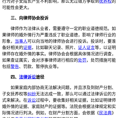
行为对子女成长产生不利影响，那么无过错方争取到
抚养权
的
可能性会更大。
三、向律师协会投诉
律师作为法律从业者，需要遵守一定的职业道德规范。如
果律师的婚外情行为严重违反了职业道德，影响了律师行业的
形象，
当事人
可以向当地的律师协会进行投诉。投诉时，要准
备好相关的
证据
，比如聊天记录、照片、
证人证言
等，以证明
律师存在婚外情的事实。律师协会会根据具体情况进行调查，
如果查证属实，会对涉事律师进行相应的
处罚
，处罚措施可能
包括
警告
、罚款、暂停执业等。
四、
法律诉讼
途径
如果家庭内部协商无法解决问题，并且涉及到财产分割、
子女抚养权等
纠纷
无法达成一致，那么可以通过法律诉讼的方
式来解决。在
诉讼
过程中，要收集好相关证据，比如证明律师
婚外情的证据、家庭财产的证据等。法院会根据法律规定和实
际情况进行判决。例如，在财产分割方面，会依据《
民法典
》