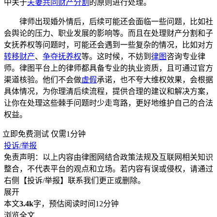
中关于
夫妻共同财产分割
的原则进行处理。
律师出现婚外情后，后续可能还会面临一些问题，比如社
会舆论的压力、职业发展的影响等。而且在处理财产分割和子
女抚养权等问题时，可能还会遇到一些复杂的情况，比如对方
转移财产
、
争夺抚养权
等。这时候，不妨到
律图
咨询专业律
师。律图平台上的律师都具备专业的执业资质，且可通过官方
渠道核验。他们不会做
虚假
承诺，也不夸大维权效果，会根据
具体情况，为你理清后续流程，提供合理的建议和解决方案，
让你在处理这些棘手问题时少走弯路，更好地维护自己的合法
权益。
立即免费测试
仅需1分钟
投诉/举报
免责声明：以上内容由律图网结合政策法规及互联网相关知识
整合，不代表平台的观点和立场。若内容有误或侵权，请通过
右侧【投诉/举报】联系我们更正或删除。
展开
本文
3.4k
字，预估阅读时间12分钟
浏览全文