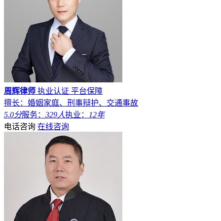
周辉律师
执业认证
平台保障
擅长：婚姻家庭、刑事辩护、交通事故
5.0分
服务：
329人
执业：
12年
电话咨询
在线咨询