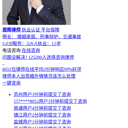
周辉律师
执业认证
平台保障
擅长： 婚姻家庭、刑事辩护、交通事故
5.0分
服务：
329人
执业：
12年
电话咨询
在线咨询
问题没解决?
125200
人选择咨询律师
6651
位律师在线
平均
3
分钟响应
99
%好评
律师本人出现婚外情情况该怎么处理
一键咨询
苏州用户3分钟前提交了咨询
157****8052用户3分钟前提交了咨询
南通用户4分钟前提交了咨询
镇江用户2分钟前提交了咨询
盐城用户1分钟前提交了咨询