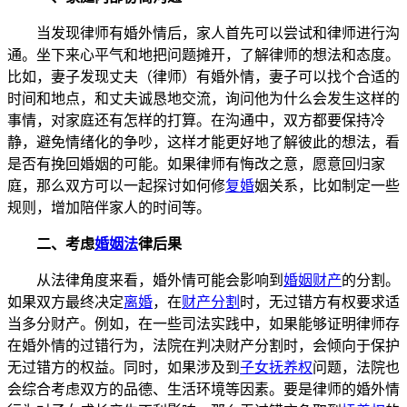
当发现律师有婚外情后，家人首先可以尝试和律师进行沟
通。坐下来心平气和地把问题摊开，了解律师的想法和态度。
比如，妻子发现丈夫（律师）有婚外情，妻子可以找个合适的
时间和地点，和丈夫诚恳地交流，询问他为什么会发生这样的
事情，对家庭还有怎样的打算。在沟通中，双方都要保持冷
静，避免情绪化的争吵，这样才能更好地了解彼此的想法，看
是否有挽回婚姻的可能。如果律师有悔改之意，愿意回归家
庭，那么双方可以一起探讨如何修
复婚
姻关系，比如制定一些
规则，增加陪伴家人的时间等。
二、考虑
婚姻法
律后果
从法律角度来看，婚外情可能会影响到
婚姻财产
的分割。
如果双方最终决定
离婚
，在
财产分割
时，无过错方有权要求适
当多分财产。例如，在一些司法实践中，如果能够证明律师存
在婚外情的过错行为，法院在判决财产分割时，会倾向于保护
无过错方的权益。同时，如果涉及到
子女抚养权
问题，法院也
会综合考虑双方的品德、生活环境等因素。要是律师的婚外情