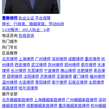
曹静律师
执业认证
平台保障
擅长：行政类、婚姻家庭、劳动纠纷
5.0分
服务：
695人
执业：
6年
电话咨询
在线咨询
热门城市
热门专长
区县推荐
北京律师
上海律师
广州律师
深圳律师
成都律师
重庆律师
杭
州律师
西安律师
武汉律师
苏州律师
郑州律师
南京律师
天津
律师
长沙律师
东莞律师
宁波律师
佛山律师
合肥律师
青岛律
师
昆明律师
沈阳律师
济南律师
无锡律师
厦门律师
福州律师
温州律师
大连律师
贵阳律师
南宁律师
石家庄律师
太原律师
南昌律师
哈尔滨律师
展开全部
北京婚姻家庭律师
上海婚姻家庭律师
广州婚姻家庭律师
深圳
婚姻家庭律师
成都婚姻家庭律师
重庆婚姻家庭律师
杭州婚姻