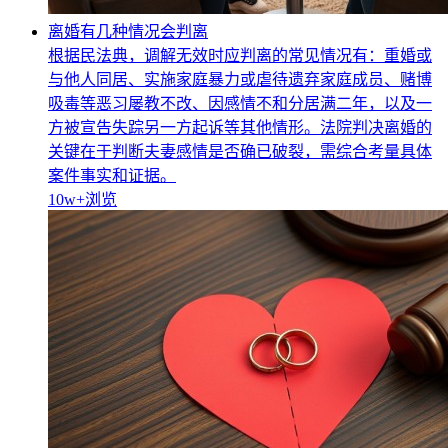
离婚有几种情况会判离
根据民法典，调解无效时应判离的常见情况有：重婚或
与他人同居、实施家庭暴力或虐待遗弃家庭成员、赌博
吸毒等恶习屡教不改、因感情不和分居满二年，以及一
方被宣告失踪另一方起诉等其他情形。法院判决离婚的
关键在于判断夫妻感情是否确已破裂，需综合考量具体
案件事实和证据。
10w+
浏览