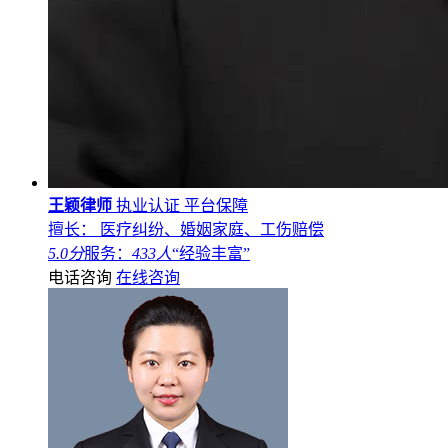
王颖律师
执业认证
平台保障
擅长： 医疗纠纷、婚姻家庭、工伤赔偿
5.0分
服务：
433人
“经验丰富”
电话咨询
在线咨询