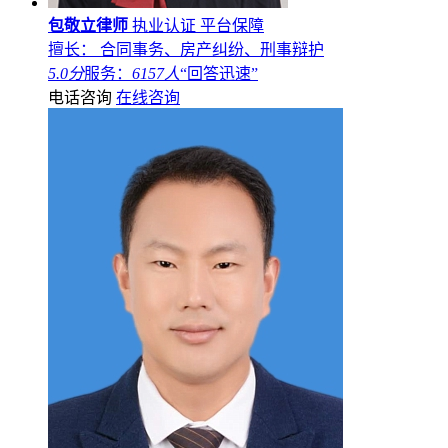
包敬立律师
执业认证
平台保障
擅长： 合同事务、房产纠纷、刑事辩护
5.0分
服务：
6157人
“回答迅速”
电话咨询
在线咨询