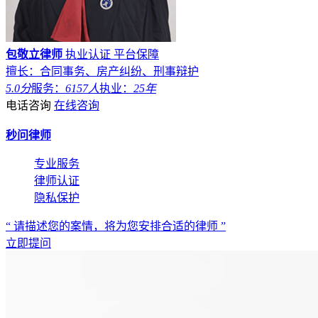
包敬立律师
执业认证
平台保障
擅长：合同事务、房产纠纷、刑事辩护
5.0分
服务：
6157人
执业：
25年
电话咨询
在线咨询
秒问律师
专业服务
律师认证
隐私保护
“ 请描述您的案情，将为您安排合适的律师 ”
立即提问