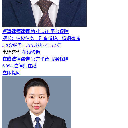
卢滨律师律师
执业认证
平台保障
擅长：债权债务、刑事辩护、婚姻家庭
5.0分
服务：
315人
执业：
12年
电话咨询
在线咨询
在线法律咨询
官方平台
服务保障
6,994
位律师在线
立即提问