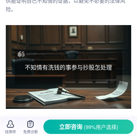
供能证明自己不知情的证据，以避免不必要的法律风
险。
不知情有洗钱的事参与抄股怎处理
炒股在如今是很多人参与的投资活动，但要
立即咨询
(99%用户选择)
是不小心卷入了洗钱事件，那可就麻烦大了。有
找律师
免费诊断