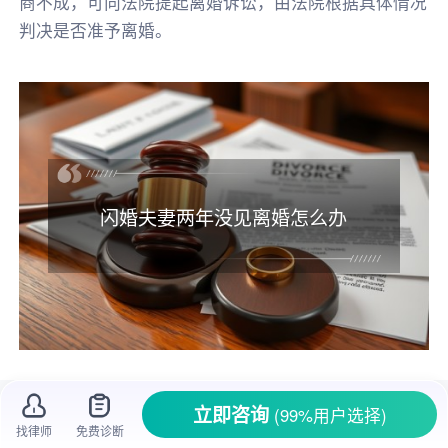
商不成，可向法院提起离婚诉讼，由法院根据具体情况
判决是否准予离婚。
闪婚夫妻两年没见离婚怎么办
闪婚本就像一场冒险，两个人在短时间内决
立即咨询
(99%用户选择)
定携手一生，可现实往往充满变数。就有这么一
找律师
免费诊断