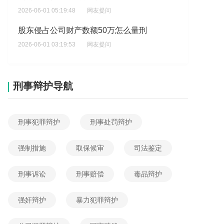
2026-06-01 05:19:48
网友提问
股东侵占公司财产数额50万怎么量刑
2026-06-01 03:19:53
网友提问
当公司股东携款离开该做什么处理
2026-05-31 10:01:38
网友提问
刑事辩护导航
打借条实则是投资，该种情况要如何处理
2026-06-04 07:16:19
网友提问
刑事犯罪辩护
刑事处罚辩护
股东侵占公司财产数额6万的量刑是怎样
2026-06-04 05:52:37
网友提问
强制措施
取保候审
司法鉴定
个体老板侵占股东分红是否构成职务侵占
刑事诉讼
刑事赔偿
毒品辩护
2026-06-04 00:53:21
网友提问
股东侵占公司财产数额5万如何判刑
强奸辩护
暴力犯罪辩护
2026-06-02 06:23:39
网友提问