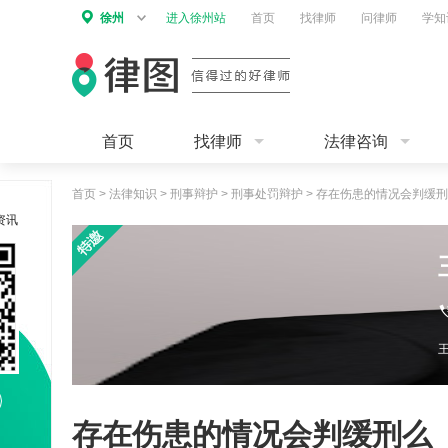
徐州
进入徐州站
首页
找律师
问律师
学知
首页
找律师
法律咨询
首页
>
法律知识
>
刑事辩护
>
刑事处罚辩护
>
存在伤患的情况会判缓刑
资讯
存在伤患的情况会判缓刑么