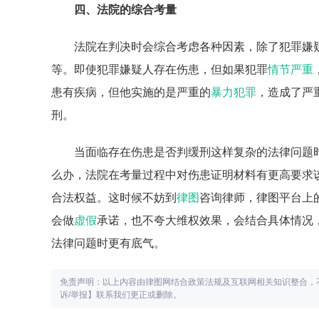
四、法院的综合考量
法院在判决时会综合考虑各种因素，除了犯罪嫌
等。即使犯罪嫌疑人存在伤患，但如果犯罪
情节严重
患有疾病，但他实施的是严重的
暴力犯罪
，造成了严
刑。
当面临存在伤患是否判缓刑这样复杂的法律问题
么办，法院在考量过程中对伤患证明材料有更高要求
合法权益。这时候不妨到
律图
咨询律师，律图平台上
会做
虚假
承诺，也不夸大维权效果，会结合具体情况
法律问题时更有底气。
免责声明：以上内容由律图网结合政策法规及互联网相关知识整合，
诉/举报】联系我们更正或删除。