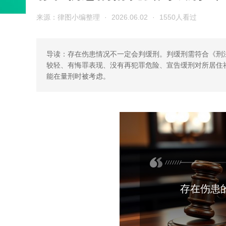
来源：律图小编整理
·
2026.06.02
·
1550人看过
导读：存在伤患情况不一定会判缓刑。判缓刑需符合《刑
较轻、有悔罪表现、没有再犯罪危险、宣告缓刑对所居住
能在量刑时被考虑。
存在伤患