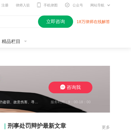
注册
律师入驻
手机律图
公众号
网站导航
立即咨询
18万律师在线解答
精品栏目
咨询我
服务时间：9：00-18：00
王瀚仑律师，江苏徐州，致力于刑事辩护，曾在诈骗、非法经营、虚开增值税发票、电力盗窃、故意伤害、寻衅滋事、开设赌场、帮信等多类案件中取得良好辩护效果，有多起缓刑、不起诉成功案例，同时在合同纠纷、债权债务、婚姻家事、抚养权纠纷、执行异议纠纷等方面，具有丰富的办案经验，认真负责，帮助每一位当事人维护合法权益。
刑事处罚辩护最新文章
更多