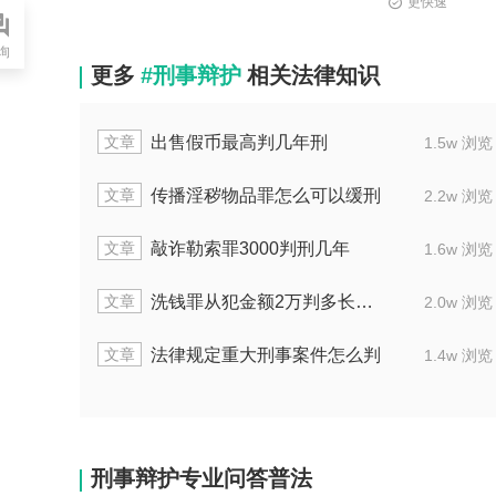
更快速
询
更多
#刑事辩护
相关法律知识
文章
有谅解书对方不追究责任吗
1.8w 浏览
文章
判缓刑上诉期满后何时开始执行刑罚
1.3w 浏览
文章
故意做出人身伤害行为会判几年刑罚
1.9w 浏览
文章
转移1000万财产，最高量刑是多少年
1.8w 浏览
文章
被处两年缓三年到底还用不用坐牢
1.6w 浏览
刑事辩护专业问答普法