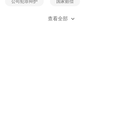
公司犯罪辩护
国家赔偿
经济犯罪辩护
死刑辩护
查看全部
贪污受贿辩护
刑事风险防控
刑事立案
刑事自诉
职务类犯罪辩护
职务侵占辩护
金融诈骗辩护
无罪辩护
刑事附带民事诉讼
刑法法规
刑事案例