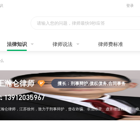
识
登录
请输入您的问题，律师最快9秒应答
法律知识
律师说法
律师费标准
么
王瀚仑律师
擅长：刑事辩护,债权债务,合同事务
13912035967