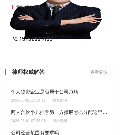
擅长：合同事务,刑事辩护,交通事
故
15152801435
股东侵占公司财产数额95万判几年
律师权威解答
查看更多
2026-06-02 05:56:26
网友提问
个人独资企业是否属于公司范畴
2026-06-01 15:14:19
网友提问
两人合伙小儿推拿另一方撤股怎么分配这里有一笔顾客预留款提前预支付房租撤股的需不需要承担?
2026-06-01 07:35:01
网友提问
公司经营范围有要求吗