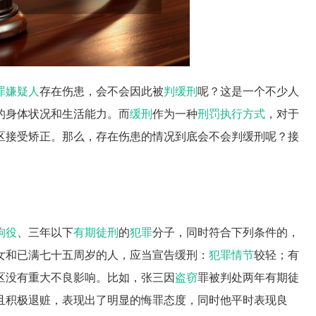
罪嫌疑人
存在伤患，会不会因此被
判缓刑
呢？这是一个不少人
的身体状况和生活能力。而
缓刑
作为一种
刑罚执行方式
，对于
区接受矫正。那么，存在伤患的情况到底会不会判缓刑呢？接
拘役
、三年以下
有期徒刑
的
犯罪
分子，同时符合下列条件的，
女和已满七十五周岁的人，应当宣告缓刑：
犯罪情节
较轻；有
区没有重大不良影响。比如，张三因
盗窃
罪被判处两年有期徒
且积极退赃，表现出了明显的悔罪态度，同时他平时表现良