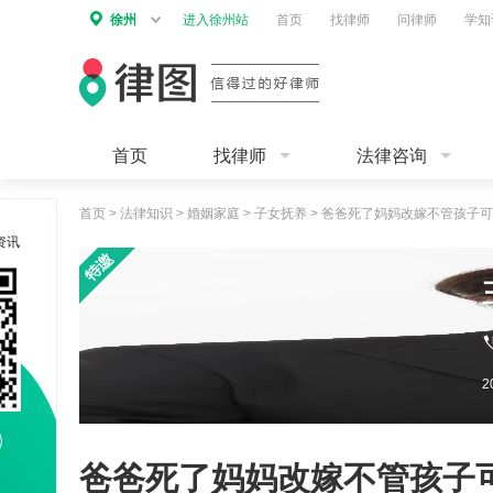
徐州
进入徐州站
首页
找律师
问律师
学知
首页
找律师
法律咨询
首页
>
法律知识
>
婚姻家庭
>
子女抚养
>
爸爸死了妈妈改嫁不管孩子可
资讯
爸爸死了妈妈改嫁不管孩子