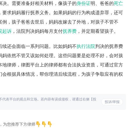
解决。需要准备好相关材料，像孩子的
身份证
明、爸爸的
死亡
，要求妈妈履行抚养义务。如果妈妈的行为构成遗弃罪，还可
案例，孩子爸爸去世后，妈妈改嫁去了外地，对孩子不管不
院起诉
，法院判决妈妈每月支付
抚养费
，并定期看望孩子。
后续还会面临一系列问题。比如妈妈不
执行法院
判决的抚养费
妈妈依然不管又该如何处理。这些问题要是处理不好，会对孩
本地律师，律图平台上的律师都有合法执业资质，可通过官方
们会根据具体情况，帮你理清后续流程，为孩子争取应有的权
不代表平台的观点和立场。若内容有误或侵权，请通过右侧【投
投诉/举报
，为您推荐下方律师