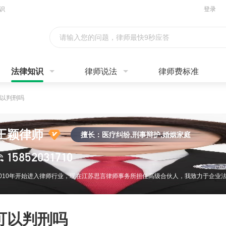
识
登录
请输入您的问题，律师最快9秒应答
法律知识
律师说法
律师费标准
以判刑吗
王颖律师
擅长：医疗纠纷,刑事辩护,婚姻家庭
15852031710
可以判刑吗