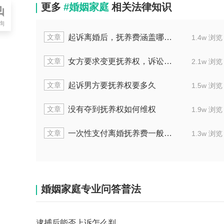
更多
#婚姻家庭
相关法律知识
询
文章
些具体开销
妻子离家不管孩子是否属过
1.4w 浏览
文章
孩子归谁带
婚内非婚生子举证要哪
2.1w 浏览
文章
多久
夫妻离婚老婆要孩子如
1.5w 浏览
文章
维权
确认抚养权开庭要准备
1.9w 浏览
文章
会有多少万
因抚养权拒执坐牢后是否会二次
1.3w 浏览
婚姻家庭专业问答普法
逮捕后能否上诉怎么判