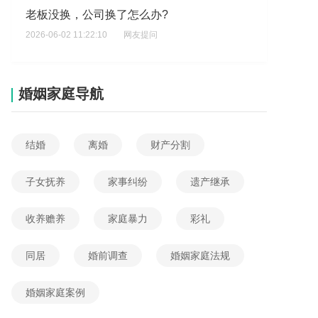
老板没换，公司换了怎么办?
2026-06-02 11:22:10
网友提问
婚姻家庭导航
结婚
离婚
财产分割
子女抚养
家事纠纷
遗产继承
收养赡养
家庭暴力
彩礼
同居
婚前调查
婚姻家庭法规
婚姻家庭案例