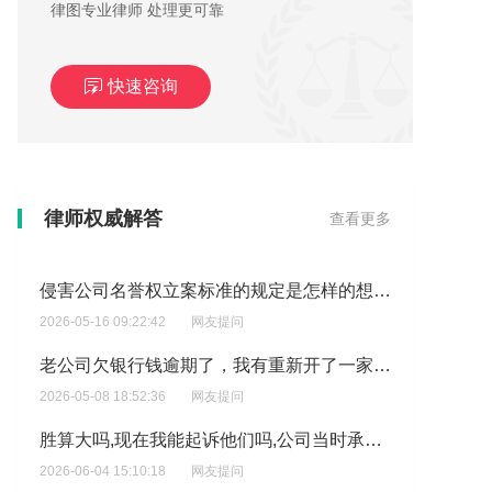
律图专业律师 处理更可靠
快速咨询
股东未履行出资义务导致该公司无法尝清债务?
律师权威解答
查看更多
2026-05-16 15:55:57
网友提问
侵害公司名誉权立案标准的规定是怎样的想了解公司名誉权受损，具体立案标准是什么？
2026-05-16 09:22:42
网友提问
老公司欠银行钱逾期了，我有重新开了一家公司会受影响么?
2026-05-08 18:52:36
网友提问
胜算大吗,现在我能起诉他们吗,公司当时承诺合作必盈利?
2026-06-04 15:10:18
网友提问