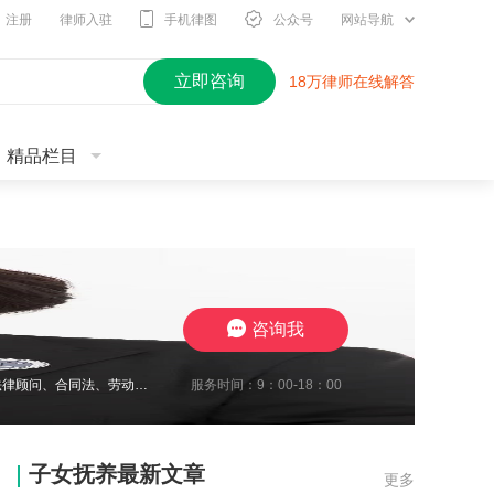
注册
律师入驻
手机律图
公众号
网站导航
立即咨询
18万律师在线解答
精品栏目
咨询我
服务时间：9：00-18：00
2010年开始进入律师行业，现在江苏思言律师事务所担任高级合伙人，我致力于企业法律顾问、合同法、劳动纠纷、工伤待遇赔偿、交通事故与保险合同研究、婚姻家事传承研究。至今累计承办1700余起案件，成功地维护了众多当事人的合法权益，取得了一系列出色的成绩，赢得了广大当事人的充分信赖及肯定。我在2024年10月份被评定为三级律师职称，我将继续要求自己勤勉尽责，注重熏陶品行与职业道德修养，为委托人提供了高效
子女抚养最新文章
更多