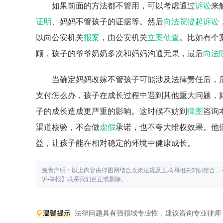
如果前面的方法都不管用，可以考虑通过
诉讼
来
证明
、妈妈不管孩子的证据等。然后
向法院提起诉讼
以向公安机关
报案
，由公安机关
立案侦查
。比如有个
顾，孩子的爷爷奶奶多次和妈妈沟通无果，最后
向法
当确定妈妈改嫁不管孩子可能涉及法律责任后，
支付怎么办，孩子在成长过程中遇到其他重大问题，
子的成长造成更严重的影响。这时候不妨到
律图
咨询
渠道核验，不会做
虚假
承诺，也不夸大维权效果。他
益，让孩子能在相对稳定的环境中健康成长。
免责声明：以上内容由律图网结合政策法规及互联网相关知识整合，
诉/举报】联系我们更正或删除。
法律问题具有强领域专业性，建议咨询专业律师